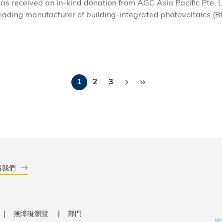
s received an in-kind donation from AGC Asia Pacific Pte. Ltd
eading manufacturer of building-integrated photovoltaics (BI
 held at HKUST on April 10, 2025.
Pagination
1
2
3
絡我們
無障礙瀏覽
部門