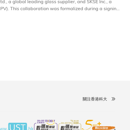
., a global leading glass supplier, and SKSE Inc., a
PV). This collaboration was formalized during a signing
關注香港科大