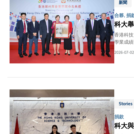
新聞
心內容與
科結合，
合夥, 捐
人工智能
科大舉
界大學學
藉此獎學
香港科技
學業成績
流的匯聚
2026-07-02
里程。命
潮州商會
學山先生
次捐贈的
州商會踐
育才、崇
標誌着商
Stories
打造老牌
捐款
科大與