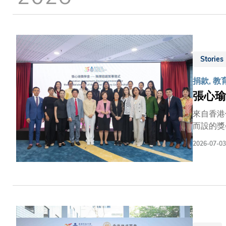
結
Stories
捐款, 教
張心瑜
來自香港
而設的獎
戰。作為
2026-07-03
務，貢獻
跨學科學
石。她表
探索，將
的認可。
人，去把
了她對年