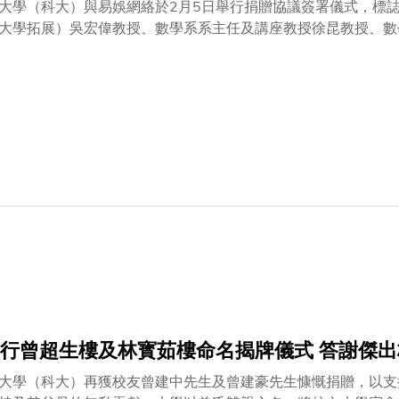
大學（科大）與易娛網絡於2月5日舉行捐贈協議簽署儀式，標
大學拓展）吳宏偉教授、數學系系主任及講座教授徐昆教授、數
代表及易娛網絡負責人亦一同出席。儀式上，易娛網絡宣布將分
的科研計劃、人才培訓與創新項目。此舉不僅展現了易娛網絡的
言人強調公司在文化與科技融合領域的積極參與，並讚揚科大作
，培育具國際視野的優秀人才。雙方發展理念的高度契合，為展
有豐富的文化科技經驗，在全球遊戲研發與營運深耕多年，業務
心理念，打造了多元化的高品質內容，並在文化科技產業積累了
提供堅實的學術支撐，而易娛網絡的產業知識與全球資源則為科
區塊鏈、人工智能的應用，圍繞文化科技創新，加強文化傳播與
複合型人才，推動實驗室的研究成果轉化為服務全球用戶的優質
促進科研突破與支持產業升級。科大衷心感謝易娛網絡的慷慨支
篇章，為文化科技行業的高品質發展注入新動力。
行曾超生樓及林寳茹樓命名揭牌儀式 答謝傑出
大學（科大）再獲校友曾建中先生及曾建豪先生慷慨捐贈，以支