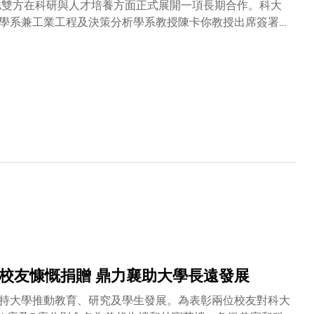
誌雙方在科研與人才培養方面正式展開一項長期合作。科大
學系兼工業工程及決策分析學系教授陳卡你教授出席簽署儀
三年向科大捐贈港幣600萬元，以支持大學在區塊鏈及人工
企業社會責任，亦是對科大卓越科研與教育的高度認可。易
為亞洲頂尖研究型學府，一直推動前沿的跨學科教育，追求
開深度合作奠下了重要基石。作為中國互聯網百強企業，易
覆蓋200餘個國家和地區。公司秉持「大道至簡，美美與
豐富的行業見解與全球資源。科大頂尖的科研實力將為文化
研成果轉化提供了廣闊的平台。未來，雙方將共建合作機
推廣。同時，科大與易娛網絡將共同培養懂文化、懂科技、
產品。合作期間，雙方將秉持「共建、共用、共贏」的原
持與長遠目光，雙方期待能攜手並進，共同譜寫產學研協同
校友慷慨捐贈 鼎力襄助大學長遠發展
持大學推動教育、研究及學生發展。為表彰兩位校友對科大