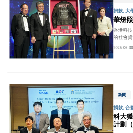
為世界級研究型學府的地位。」 有賴
44位。
捐款, 大
首，高踞
華燈照
香港科技
的社會賢
策略發展。 晚宴活動精彩紛呈，當中最為矚目的是拍賣NVIDIA創辦人暨執行長黃仁勳博士捐贈的兩
2025-06-30
2,000萬港元，將
深厚淵源
校董會主
大社群成員對此件珍品趨之若鶩。
（Ter
科大與人工智能的未來」，意涵
留下感言
新聞
捐款, 合
科大獲A
計劃（