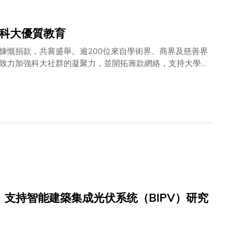
對聯合國可持續發展目標的貢獻，科大連續第二年蟬聯香港榜
持科大優質教育
慷慨捐款，共襄盛舉。逾200位來自學術界、商界及慈善界
致力加強科大社群的凝聚力，並開拓籌款網絡，支持大學的
授工程學榮譽博士學位。典禮後，他身穿這件皮褸，出席科大
捐贈予科大，並特意在其中一件撰寫寄語，意義非凡，讓科
。皮褸上的寄語如是說：「以引以為傲的校友之心——獻予香港
內頓時歡呼聲起，掌聲如雷，是科大社群上下一心的鐵證。
 Inc.捐贈 支持智能建築集成光伏系统（BIPV）研究