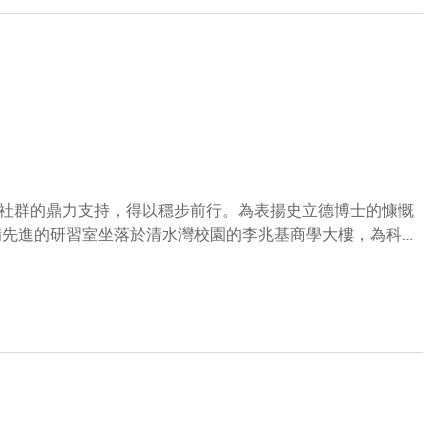
設立兩項年度獎學金：
社群的鼎力支持，得以穩步前行。為表揚史立德博士的慷慨
出，將促進大學科研創新，並為學生開拓更廣泛的學習機
尖學府，以其卓越的學術成就和具前瞻性的科研精神，為香
授感謝史博士的堅實支
業中取得非凡的成就。他的成功不僅體現了個人的努力與才
為科大學生提供更多學習與發揮創造力的機會，並鼓勵學生
驅動科大在教育與研究領域的持續發展，進一步鞏固我們作