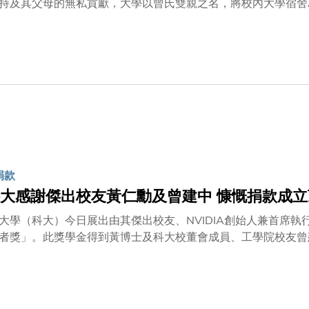
持及其父母的無私貢獻，大學以曾氏雙親之名，將校內大學宿舍
厚而持久的聯繫。科大早前舉行曾超生樓和林寳茹樓命名揭牌儀
葉玉如教授、捐贈者兼科大校董會成員曾建中先生、捐贈者曾建
建中先生表示：「父親曾在90年代初期於科大工作，我感到非
「我會用持續而堅定的行動關愛家人，並將這份信念同樣踐行於
支持，他表示：「曾氏兄弟始終秉持勇於開創、回饋社會的精神
的慷慨捐贈將激勵新一代學子延續這份熱忱，貢獻社會。科大即
不斷前行的重要動力，助力大學實踐教育願景，開拓更多領先的
步提升大學的國際聲譽與影響力。」葉玉如教授衷心感謝兩位校
弟不僅是成就斐然的企業家，更是創新精神與堅毅品格的典範。
過分享創業經驗和心得，為學生的職業規劃和人生選擇提供指引
捐款
踐機會，幫助他們在職場上打下堅實基礎。我們由衷感謝兩位校
大感謝傑出校友黃仁勳及曾建中 慷慨捐款成
理想的道路。」
大學（科大）今日展出由其傑出校友、NVIDIA創始人兼首席
獎」。此獎學金得到黃博士及科大校董會成員、工學院校友曾建中先生的慷慨捐款
表 - 校董會成員、科大校友兼 Madhead公司創辦人暨行政總
高層管理人員包括科大校董會主席沈向洋教授、校董會副主席施
學院院長羅康錦教授。 傳承使命 該皮衣上刻有「一位以科大為傲的校友獻給科大與人工智能的未來（From
ud alum to the future of AI and HKUST）」