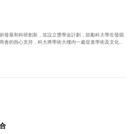
培育具備跨學科思維人才，讓他們能夠將人工智能與不同學
核心主修專業知識的同時，亦能在其專業領域中開拓創新的
始終走在跨學科AI研究與教育的最前線。根據《泰晤士高等教育世
在人工智能及機器學習的實力。展望未來，張心瑜女士期盼
術發展和科研創新，並設立獎學金計劃，鼓勵科大學生發掘
商會的熱心支持，科大將學術大樓內一處促進學術及文化交
學協作對培育新一代人才的重要意義，並為雙方合作開啟新
葉玉如教授、科大校董會成員、香港潮屬社團總會主席兼香港
港潮州商會會長高佩璇博士、永遠名譽會長黃書銳先生、莊
毅可教授、副校長（發展）鄺家陞教授工程師，以及參與此
示：「是次捐贈將助力科大的教育發展，不但體現了香港潮
化校企協作的重要探索。這份拳拳之心，承載着百年商會興學
蓬勃發展的美好期許。此次『香港潮州商會薈萃廊』的命名
大學的發展盡一分綿力，期望藉此與科大建立更緊密關係，
合