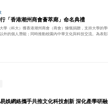
架構。他表示：「隨著科技發展一日千里，這筆捐款將支持我們
解決現實世界中的挑戰。課程的靈活學習路徑，確保學生在掌握
款
應用。」科大自2020 年推出「Major + AI」課程以來，
行「香港潮州商會薈萃廊」命名典禮
科排名》，科大於計算機科學已連續十年蟬聯全港第一，足見其
金凝聚更多各界領袖，攜手為下一代提供最優質的教育資源。
大學（科大）獲香港潮州商會（商會）慷慨捐贈，支持大學的學
以外的個人潛能；同時推動校園內中華文化與科技交流。為表彰
樞紐命名為「香港潮州商會薈萃廊」。是次捐贈彰顯了商界與大
名典禮日前（6 月30日）於科大清水灣校園舉行，由科大校長
榮譽主席胡定旭教授，以及副校長（大學拓展）吳宏偉教授向香
、馬介璋博士、許學之先生致送紀念品；其後聯同首席副校長郭
香港潮州商會捐贈者及其代表一同主持揭牌儀式。高佩璇博士表
行社會責任、反哺科教事業的真誠初心，更是我們在AI時代深
尚科創的深厚情懷，寄託着我們對青年學子逐夢成長、科技事業
會與科大的合作邁出新一步，我們十分榮幸能為這所世界級頂尖
商會與名牌大學攜手合作的新模式，共同推動社會進步。」
易娛網絡攜手共推文化科技創新 深化產學研融