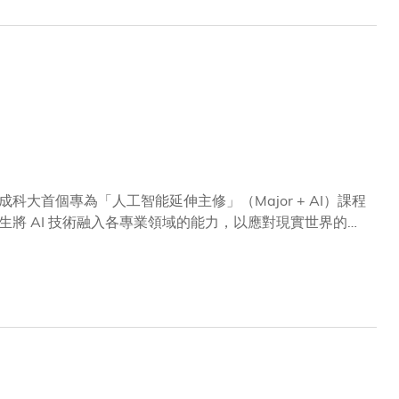
首個專為「人工智能延伸主修」（Major + AI）課程
將 AI 技術融入各專業領域的能力，以應對現實世界的挑
發展，曾在保良局及仁愛堂等大型社會服務機構擔任領導職
科大校長葉玉如教授、副校長（大學拓展）吳宏偉教授、以及
式上，張女士強調教育是培養人才、推動國家發展的重要基
領域發展的同學一點實質的支持，鼓勵他們全情投入學習和
力支持，皆因她對大學「凡事皆可為」精神及深厚科研實力
人才的需求只會與日俱增，我們十分需要具備創新思維的年輕
士的教育與公益熱忱表示感激：「張女士的善舉，不但體現
屈華民教授在致辭時介紹了「Major + AI」課程的核