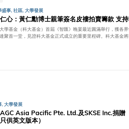
大學社群的熱心支持，科大的全球排名持續上升，於《2026年QS世界大學排名》位居全球第
此外，泰晤士高等教育的《大學影響力排名2025》亦表彰大學
學盛事, 社區, 大學發展
全球第19位。
仁心：黃仁勳博士親筆簽名皮褸拍賣籌款 支
大學基金（科大基金）首屆《智匯》晚宴最近圓滿舉行，獲各界
達聚首一堂，見證科大基金正式成立的重要里程碑。科大基金將
件親筆簽名皮褸，最終籌得超過
用以支持科大的各項策略發展計劃。 這兩件皮褸的背面繡上「HKUST」字樣，手工精巧，象徵着黃博士與科大的
。去年十一月，黃博士在2024年科大學位頒授典禮上，獲頒
席沈向洋教授主持的「圍爐對談」，其後更將兩件親筆簽名皮褸
 校友贏得皮褸：「我很喜歡科大」 拍賣結果揭曉，最終由Madhead行政總裁曾建中先生
ry）以1,000萬港元投得該件由黃博士親筆簽名及題字的皮褸
深遠。 Terry本身是科大傑出校友及校董會成員，並在今次晚宴出任籌委會聯席主席一職。他上台時
：「我是科大校友，我很喜歡科大。」寥寥數字，情感真摯，場
夥, 大學發展
GC Asia Pacific Pte. Ltd.及SKSE
只供英文版本）