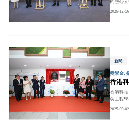
的熱心支
大之間深
2025-12-16
士、校長
見證。曾
生表示：
校的大力
展。他們
推動科大
台，進一
新聞
「曾氏兄
發展，通
獎學金, 
人提供實
香港科
鋪就邁向
香港科技
尖工程學者
捐贈者代
2025-09-02
以及科大
席副校長郭毅可教授和工
a pro