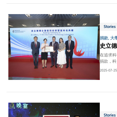
科大工學
Stories
捐款, 大
史立德
在追求科
捐款，科大早前舉
大學生提
2025-07-25
會。 以教育推進社會發展 在命名典禮致辭期間，華彩集團有限公司主席兼創辦人史立德博士分享洞見：「教育是社會發展的基石，
是培養未
港乃至全球培
持：「史
華，更展
在實現理想之時，回饋社會。」 培育
科技教育
Stories