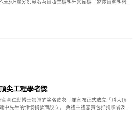
A座及B座分別命名為曾超生樓和林寳茹樓，象徵曾家和科
式，主禮嘉賓包括校董會主席沈向洋教授、副主席施熙德女
豪先生、捐贈者胞妹曾翠蓮女士；其他科大管理層亦有出席
常榮幸能在不同的時期與父親一起為大學服務。」曾建豪先
對科大的支持。」沈向洋教授高度讚揚兩位校友多年來對母
，畢業後更延續父母樂善好施的美德，積極支持母校的發
將迎來創校35周年，曾氏兄弟及校友的堅定支持，將成為
跨學科教育，為突破性研究和創新教育提供充滿活力的平
友對科大的慷慨捐贈及對母校教研發展的支持，並表示：
除了多次捐贈母校，曾氏兄弟亦致力推動新一代科大學生的
。此外，他們還積極聘請科大畢業生加入旗下公司，為年輕
友以身作則，將感恩之心化為薪火相傳的力量，為科大學生
立頂尖工程學者獎
執行官黃仁勳博士饋贈的簽名皮衣，並宣布正式成立「科大頂
而設立。 典禮主禮嘉賓包括捐贈者及
裁曾建中先生與NVIDIA亞太區企業市場高級總監陳建達先生，
熙德女士、校長葉玉如教授、科大基金主席葉毓強教授、首
的字句，是黃博士去年贈予科大的禮物作籌款用途，旨在培育新一代工程領袖。