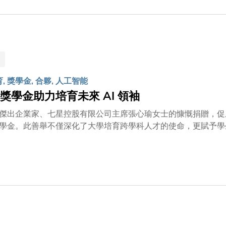
育, 獎學金, 合夥, 人工智能
獎學金助力培育未來 AI 領袖
傑出企業家、七星控股有限公司主席張心瑜女士的慷慨捐贈，促成科大
學金。此善舉不僅深化了大學培育跨學科人才的使命，更賦予學生
一位業務多元、成績斐然的企業家，張女士長年熱心慈善與教育
良多。捐贈簽署儀式於6月12日舉行，由捐贈人張心瑜女士、
院院長兼新興跨學科領域學部署理主任屈華民教授共同主禮。儀
示：「透過設立『張心瑜獎學金』，我希望給予這些有志在 AI
所學到的轉化為建設香港、服務國家的力量。」張女士對科大鼎
她說︰「我非常欣賞科大的教育理念。面對未來，社會對 AI 
握時代機遇，推動社會向前發展。」科大校長葉玉如教授對張女
輕人的關愛與寄望，也是對科大在人工智能研究和教育發展的肯定。」