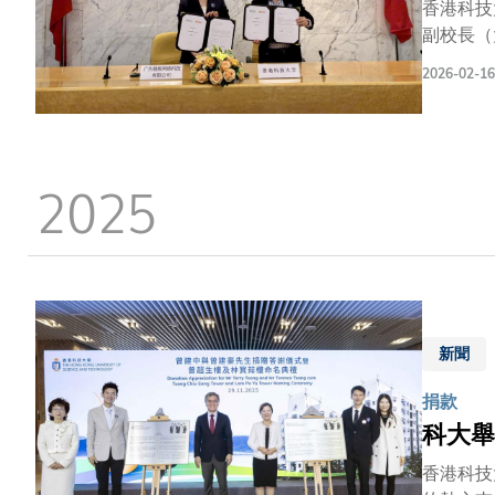
香港科技
副校長（
式。學生
2026-02-16
智能領域
娛網絡發
科研突破
娛網絡擁
2025
共」的核
科技融合
制，探索
懂產業的
則，致力
發展的新
新聞
捐款
科大舉
香港科技