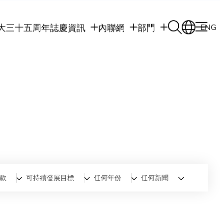
大三十五周年誌慶
資訊
內聯網
部門
ENG
學生
學生內聯網
學術部門
職員
職員行政內聯網
學術課程
校友
校友內聯網
行政部門
社交平台及應用程
傳媒
式
公眾
款
可持續發展目標
任何年份
任何新聞