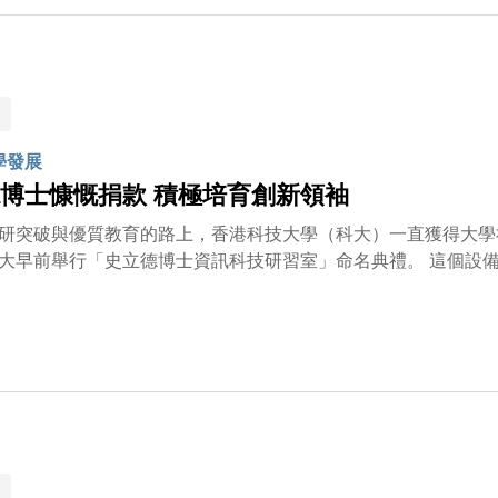
院作為國際排名領先的香港頂尖工程學院，將運用所籌得的捐款
學發展
博士慷慨捐款 積極培育創新領袖
研突破與優質教育的路上，香港科技大學（科大）一直獲得大學
行「史立德博士資訊科技研習室」命名典禮。 這個設備先進的研習室坐落於清水灣校園的李兆基商學大樓，為科
供多元化學習支援。是次捐款經由史博士創辦的立德慈善基金捐
來領袖、激發創新的搖籃。香港科技大學作為一所享譽國際的頂
養無數優秀人才。 我很榮幸能夠與科大攜手，為培育下一代貢獻力量。」 科大校長葉玉如教
博士憑藉卓越的遠見和創新精神，帶領集團在全球包裝及印刷行
示了香港企業家敢於開拓、追求卓越的精神。史博士的慷慨捐贈
下一代商界領袖 科大商學院署理院長許佳龍教授表示：「在數字化迅速發展的時代，投資資訊
設施對培育新一代商業專才至關重要。史立德博士的慷慨捐助將