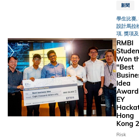
率先舉辦
新聞
會。活動
行4.0與
學生比賽,
來》，邀
設計馬拉松
業專家，
項, 獎項
技發展及
RMBI
金融服務
Studen
活動於科
Won t
環中心舉
"Best
過一百位
Busine
人士參與
Idea
會的另一
Award"
11月2至
EY
內舉行，
Hacka
Bizkath
Hong
是香港首
黑客松，
Kong 
上院校所
Risk
友參賽，