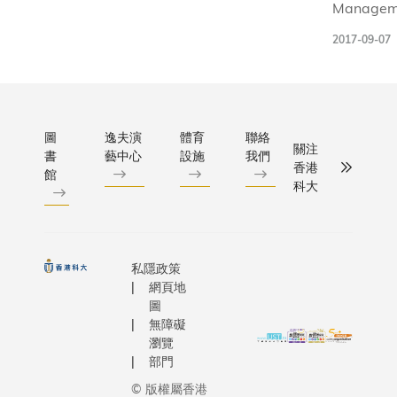
Managem
支隊伍、超
and Busi
與。具金
2017-09-07
Intelligen
的校友和
(RMBI)
參賽隊伍
students
協助各隊
the "Best
制訂創新
Business 
圖
逸夫演
體育
聯絡
虛擬銀行
關注
書
藝中心
設施
我們
Award" i
任，並提
香港
館
Hackatho
作建議。
科大
Hong Kon
虛擬銀行
2017 wit
是平安壹
flight del
WeLab
predictio
私隱政策
活動令參
project w
網頁地
打好基礎
was
圖
香港虛擬
無障礙
recomme
並提早建
瀏覽
as the hi
脈。科大
部門
commerci
譚嘉因教
© 版權屬香港
value proj