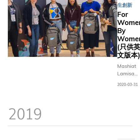
生創新
For
Wome
By
Wome
(只供
文版本
Mashiat
Lamisa
(third righ
2020-03-31
and her
teammat
Ilana
2019
Zimmerm
(second
right) an
Dama