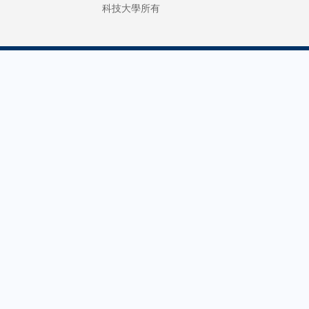
由研資局
科技大學所有
the
金融科技
competiti
責人，他
學院樂意
融科技發
金融科技
專業，作
學府下的
們處於有
業界知識
業培育新
才。」除
辦的項目
合香港金
壓軸活動
院將與Has
Digital A
攜手於11
為學生舉