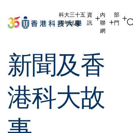
Skip
to
科大三十五
資
內
部
main
周年誌慶
訊
聯
門
content
網
學生
學生內聯網
學術部
新聞及香
職員
職員行政內聯
學術課
校友
校友內聯網
行政部
社交平
傳媒
式
公眾
港科大故
事