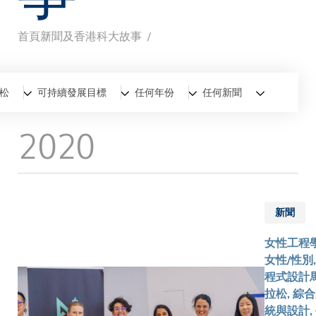
首頁
新聞及香港科大故事
導
航
全部
新聞
香港科大故事
松
可持續發展目標
任何年份
任何新聞
連
2020
結
新聞
女性工程學
女性/性別,
程式設計
拉松, 綜
統與設計,