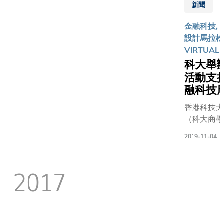
Correch
新聞
(third left
received
金融科技, 
the
設計馬拉松
Empower
VIRTUAL
Women
科大舉
Through
活動支
Technolo
融科技
Prize at t
香港科技
cmd-f all-
（科大商
female*
為學生和
hackatho
2019-11-04
連串活動
held at th
天開展的
Universit
技周全力
of British
2017
投資推廣
Columbia
周的周邊
商學院夥
科技協會，