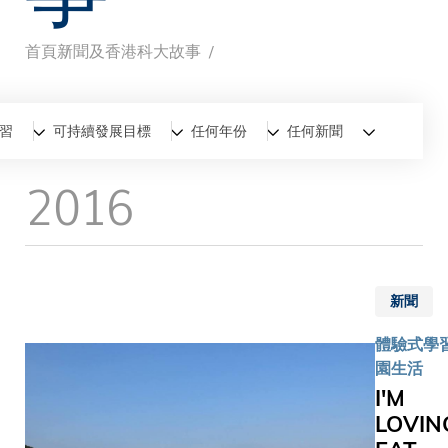
首頁
新聞及香港科大故事
導
航
全部
新聞
香港科大故事
習
可持續發展目標
任何年份
任何新聞
連
2016
結
新聞
體驗式學習
園生活
I'M
LOVIN