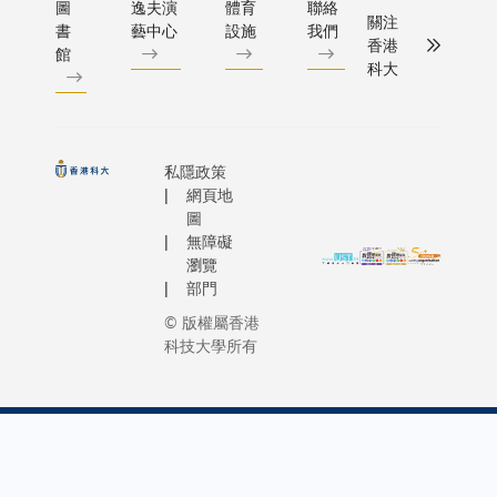
experien
圖
逸夫演
體育
聯絡
關注
書
藝中心
設施
我們
from a liv
香港
館
perspecti
科大
This year,
LOVING E
ENVR Win
Camp
私隱政策
brought
網頁地
students
圖
無障礙
through a
瀏覽
journey of
部門
trade an
© 版權屬香港
food was
科技大學所有
recycling
6 to 8 Ja
2016.ÿ