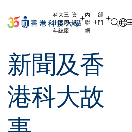
Skip
to
科大三
資
內
部
main
十五周
訊
聯
門
content
年誌慶
網
學生
學生內聯網
學術部門
新聞及香
職員
職員行政內聯網
學術課程
校友
校友內聯網
行政部門
社交平台及應
傳媒
式
公眾
港科大故
事