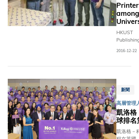
Printer
among
Univers
HKUST
Publishin
Technolo
2016-12-22
Center (P
announce
it has be
the first f
among H
新聞
Kong edu
institutio
高層管理人
obtain Fo
凱洛格
Stewards
球排名
Council C
of-Custo
凱洛格－
(FSC- CO
程在英國《