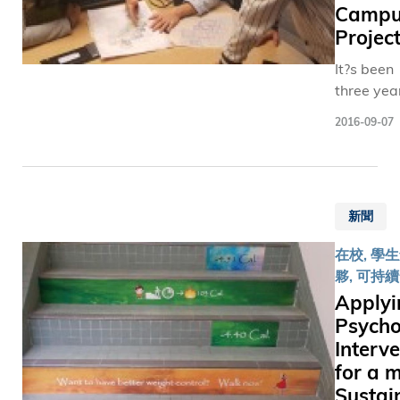
food was
Campu
event in 
Projec
It?s been
three yea
since the
2016-09-07
Sustainab
Campus
Leadersh
Program
新聞
launched
that prov
在校, 學生
hands-on
夥, 可持
experien
Applyi
for stude
Psycho
to design
Interv
and
implemen
for a 
their own
Sustai