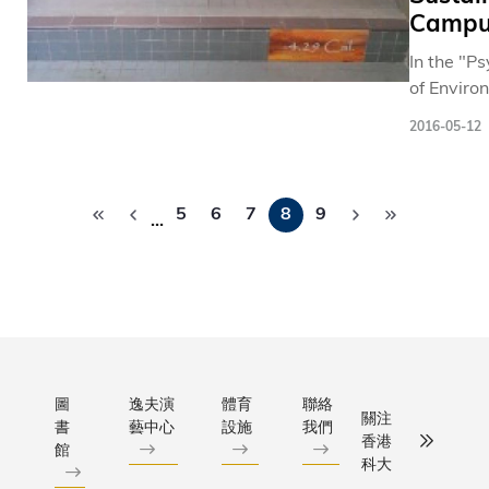
Green
Campu
Campus
In the "P
Projects i
of Enviro
HKUST to
Sustainab
address
2016-05-12
course, s
different
from a var
sustainabi
Pagination
backgrou
issues.
5
6
7
8
9
worked in
…
to addres
world
sustainabi
issues on
圖
逸夫演
體育
聯絡
關注
書
藝中心
設施
我們
香港
館
科大