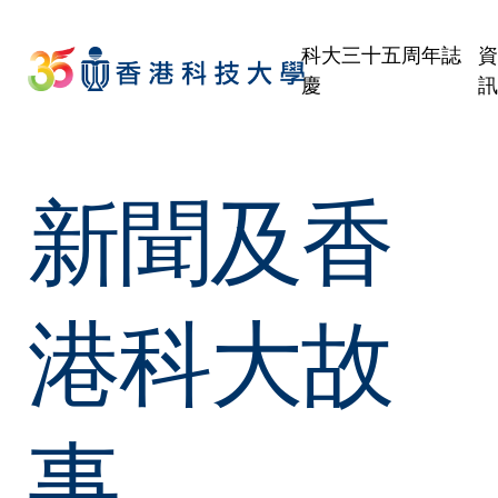
Skip
to
科大三十五周年誌
main
慶
content
新聞及香
港科大故
事