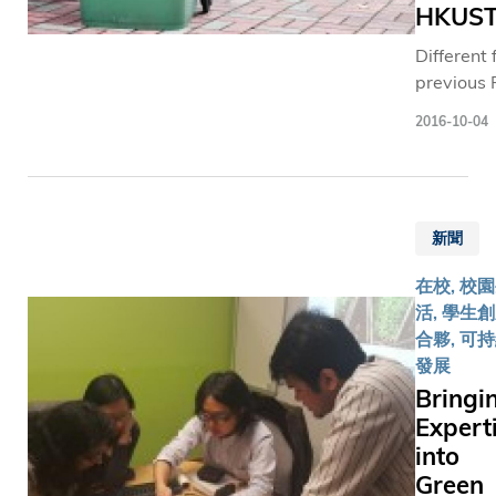
素。」 凱洛格－科大EMBA課程將迎接成立二十週
HKUS
年紀念，
Different
的卓越成
previous F
人員的歡
Dinners,
上逾九百
2016-10-04
HSEO
前，屢創佳績。」 美國西
Sustainab
國際學府
Unit have
－科大EM
joined ha
高級商業行
新聞
with the
報》201
Student
https://r
在校, 校
Affair Off
活, 學生創
(SAO) an
合夥, 可
transfor
發展
this year?
Bringi
My First
Expert
Dinner @
into
HKUST in
the first 
Green