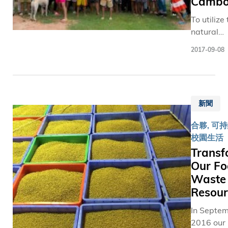
Cambo
To utilize
natural
resources
2017-09-08
reduce th
operation
cost of th
orphanag
新聞
group of
HKUST
合夥, 可
students 
校園生活
Connect
Transf
service
Our F
learning
Waste 
program 
spent the 
Resour
two sum
In Septe
there to h
2016 our
build a so