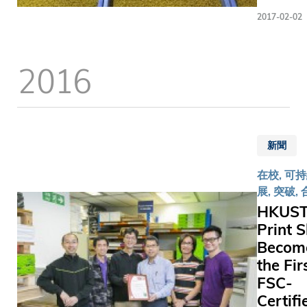
Service Of
energy s
2017-02-02
appointe
as the co
China Re
is shiny fo
Resource
2016
most of t
(Zhongsh
time duri
Company 
the year.
to collect
waste fro
canteens
新聞
day and br
their facil
在校, 可
Tuen Mun
展, 突破,
to transfo
HKUS
high-nutri
Print 
food pelle
Becom
the Fir
FSC-
Certifi