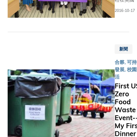
certificat
中位列榜首
2016-10-17
據《金融時
名，凱洛
色。在「
水平在畢
468,67
新聞
讀課程前後的
(科大)
合夥, 可
我們深感欣
發展, 校
課程一直
活
列前三名
First 
大學凱洛格
Zero
為環球商界
Food
商學院院
Waste
夥伴關係
Event-
團隊，為
驗。我們
My Fir
將推動我
Dinner