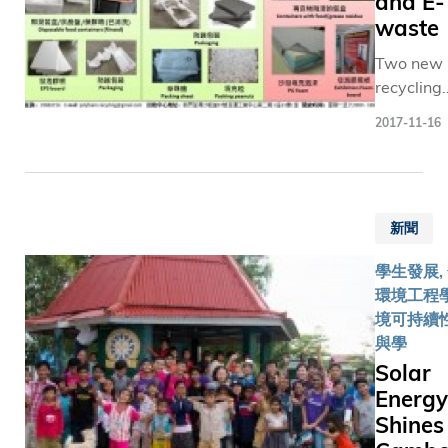
and E-
waste
Two new
recycling
programs
2017-11-16
were lau
in the fall
semester,
Styrofoa
新聞
electroni
electrical
學生發展, 
waste
環境工程學
recycling
境可持續性
campus.
與學
Solar
Energy
Shines