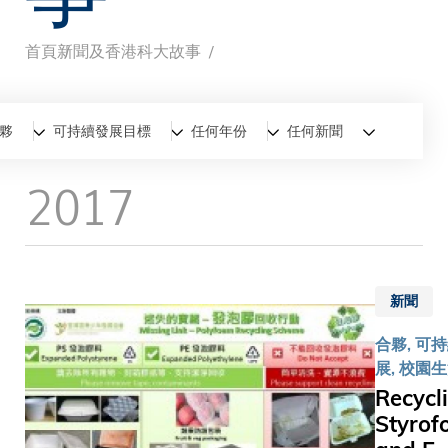
首頁
新聞及香港科大故事
導
航
全部
新聞
香港科大故事
夥
可持續發展目標
任何年份
任何新聞
連
2017
結
新聞
合夥, 可
展, 校園
Recycl
Styro