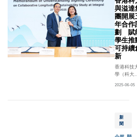
香港科
（科大）
與溢達
長葉玉如
團開展
授在2025
亞洲醫療
年合作
康高峰論
劃 賦
上倡言：
學生推
「然而，
可持續
些嚴峻挑
新
的背後，
香港科技
藏着前所
學（科大
有的合作
與溢達集
創新機
2025-06-05
攜手推出
遇。」作
項為期五
主題演講
的創新研
賓，她指
計劃，旨
大學能夠
新
通過產學
構建更公
聞
深度融合
及可持續
推動大灣
醫療體系
合夥, 醫