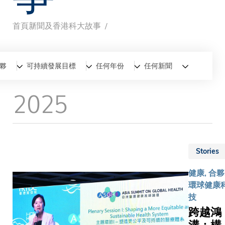
首頁
新聞及香港科大故事
導
航
全部
新聞
香港科大故事
夥
可持續發展目標
任何年份
任何新聞
連
2025
結
Stories
健康, 合夥
環球健康
技
跨越鴻