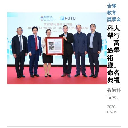
大的科研
下成立的
合夥,
6,000
成果應用
「香港太
教育,
名60至
於社區護
空機械人
獎學金
75歲的
理。科大
與能源中
科大
居家長
校長兼
心」，與
者參與
舉行
InnoHK香
東南大學
檢測，
「富
港神經退
（東大）
及早識
途學
行性疾病
簽署合作
別出有
中心主任
備忘錄，
術
阿爾茲
葉玉如教
建立長期
廳」
海默症
授指出 ：
穩定的戰
命名
或輕度
「這項創
略合作夥
典禮
認知障
新技術整
伴關係，
礙徵兆
香港科
合了與阿
並進一步
的長
技大學
爾茲海默
深化兩校
者，並
（科
症相關多
合作。雙
2026-
在社區
大）獲
個生物通
方合作範
03-04
層面及
富途證
路的血液
圍將涵蓋
早介
券國際
蛋白生物
太空機械