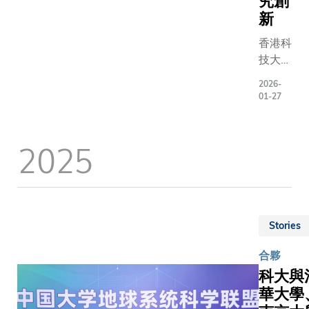
究創
捐助，
命名典
委員會主
工智能與
案的平
新
「長者
禮於日
席林正財
機器人研
台。十支
護腦社
前舉
香港科
醫生說︰
究中心主
優秀學生
區計
行，主
技大學
「科大成
任、太空
團隊脫穎
劃」將
禮嘉賓
（科
功研發的
科學與技
而出，包
2026-
利用科
包括：
大）與
血液檢測
術研究院
括科大學
01-27
大研發
富途控
浙江大
技術，能
聯席院長
生團隊，
的血液
股首席
學醫學
在阿爾茲
兼機械及
將代表亞
檢測技
財務官
2025
院附屬
海默症患
航空航天
太區出戰
術為居
陳宇先
第一醫
者尚未察
工程學系
今年四月
家長者
生、富
院、附
覺任何病
教授高揚
舉行的全
提供免
途證券
屬第二
徵之前，
教授，以
球總決
費檢測
區域總
醫院及
便識別其
及東大港
賽，爭奪
服務。
監是俊
附屬邵
患病風
澳台辦公
Stories
總冠軍殊
整個檢
峰先
逸夫醫
險，是一
室主任王
榮。開幕
測流程
生、富
合夥
院早前
項重要的
晨先生代
禮上，史
分為四
途證券
科大與
簽訂戰
科研突
表簽署。
丹福大學
個階
董事總
略合作
破。」他
其他南京
華大學
杜爾可持
段，參
經理謝
備忘
續指︰
市人民政