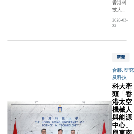
香港科
而，現時
技大學
檢測成本
（科
高昂、程
2026-03-
大）今
序具入侵
23
日宣布
性，加上
推出為
公眾對早
期五年
期檢測的
的「長
意識不
新聞
者護腦
足，令相
社區計
關服務難
合夥, 研究
劃」。
以普及。
及科技
這項開
關懷社區
科大牽
創性計
「長者護
頭「香
劃以社
腦社區計
港太空
區為
劃」的推
機械人
本，旨
行，正是
與能源
在為香
為了應對
中心」
港基層
這些挑
長者提
與東南
戰。計劃