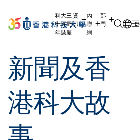
Skip
to
科大三
資
內
部
main
十五周
訊
聯
門
E
content
年誌慶
網
學生
學生內聯網
學術部門
新聞及香
職員
職員行政內聯網
學術課程
校友
校友內聯網
行政部門
社交平台及應用
傳媒
式
公眾
港科大故
事