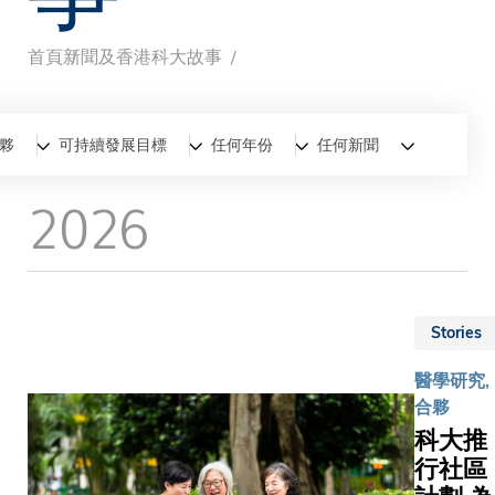
首頁
新聞及香港科大故事
導
航
全部
新聞
香港科大故事
夥
可持續發展目標
任何年份
任何新聞
連
2026
結
Stories
醫學研究,
合夥
科大推
行社區