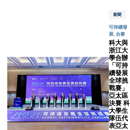
入，提
（香
標記，以
人、深空
供適切
港）有
低入侵性
能源動力
新聞
支援。
限公司
的方式實
系統、具
隨着香
（富
現更早期
身智能及
可持續發
港人口
途）慷
檢測，為
相關前沿
展, 合夥
急速老
慨捐贈
受影響的
交叉學科
科大與
化，預
港幣三
家庭爭取
領域的科
浙江大
計至
千萬
寶貴診治
研創新、
學合辦
2039
元，以
時間，讓
技術轉化
「可持
年，65
支持大
他們能夠
和人才培
歲或以
續發展
學推動
及早規劃
育，以貢
上長者
全球挑
創新科
照顧方
獻國家航
將佔總
研發
戰賽」
案、尋求
天強國的
人口超
展，並
亞太區
支援，有
建設。南
過三
設立獎
望改變腦
京市人民
決賽 科
成，推
學金嘉
部健康的
政府代表
大學生
動認識
許優秀
發展軌
團早前
隊伍代
大腦健
的科大
跡。」是
（3月8
表亞太
康以及
學生。
次計劃由
日）到訪