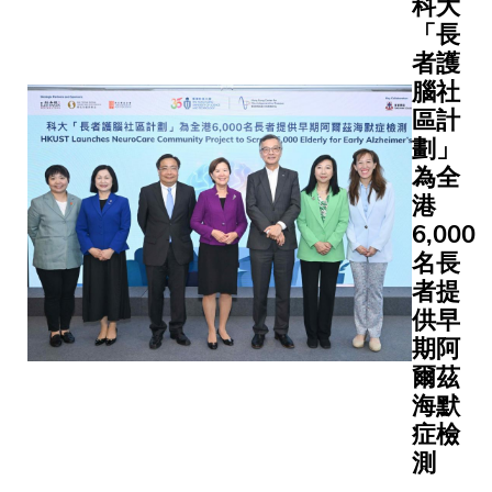
科大
入，已成
「長
刻不容緩
者護
的社會課
題。人口
腦社
結構的變
區計
化，反映
劃」
社會急需
為全
有效的策
港
略來應對
6,000
長者認知
名長
能力衰
者提
退。其中
供早
一個關
期阿
鍵，是在
爾茲
社區層面
海默
推動阿爾
茲海默症
症檢
早期檢
測
測。然