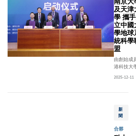
南京大
續發展學
加者會
志堅先
錄，就
「透過及
府、東
院院長
及天津
接受認
生、科
科研合
早識別高
大、科
Arun
學 攜
知能力
大校長
作、人
風險人
大，以及
Majumda
立中國
評估、
葉玉如
才培
士，我們
南京鋼鐵
博士表
學地球
常規血
教授、
養、醫
得以在疾
龍頭企業
示：「此
統科學
液檢
副校長
學教
病的極早
代表亦有
次活動不
盟
驗，因
（大學
育、國
期階段介
出席見
僅是一場
應個別
拓展）
際交流
入。以往
證。李忠
比賽，更
由創始成
情況，
吳宏偉
等方面
患者察覺
軍先生表
旨在鼓勵
港科技大
參加者
教授、
開展緊
出現認知
示，期待
學生以好
（科大）
可能還
2025-12-11
副校長
密合
障礙時往
與科大攜
奇心激發
華大學、
會進行
（研究
作，共
往為時已
手深化創
創新，以
大學及天
生物標
及發
同培育
晚——腦
新、產業
同理心為
學攜手成
記評估
展）鄭
具備國
內致病蛋
及人才領
社會帶來
「中國大
及腦部
光廷教
際視野
白質已造
域的合
正面影
新
球系統科
影像掃
授，以
及前沿
成不可逆
作，並
聞
響，憑勇
盟」（聯
描等檢
及其他
創新能
轉的傷
說：「南
氣推動變
日前正式
測，以
合夥
科大及
力的臨
害。若能
京科教資
革，為建
動。聯盟
識別早