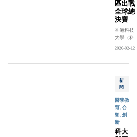
區出戰
早期介
為答謝
科大牽頭
科大清水
全球總
入已刻
富途的
和負責策
灣校園，
決賽
不容
熱心支
劃，在
與大學管
緩。一
持，科
InnoHK香
理層及代
香港科技
直以
大將李
港神經退
表會面交
大學（科
來，要
兆基圖
行性疾病
流，其間
大）及浙
在社區
2026-02-12
書館内
中心的支
參觀顯示
江大學
層面廣
一所多
援下全面
與光電子
（浙大）
泛推行
功能學
推行，並
全國重點
共同舉辦
阿爾茲
習設施
與東華學
實驗室，
的「可持
海默症
命名為
院合作以
了解科大
新
續發展全
檢測，
「富途
聞
協調前線
最新科研
球挑戰
會遇到
學術
社福機構
發展。會
賽」亞太
重重障
醫學教
廳」，
的運作和
上，香港
區決賽早
礙——
育, 合
該設施
社區教育
太空機械
前於浙大
檢測成
夥, 創
為科大
工作。計
人與能源
的杭州紫
本高
新
師生進
劃獲利希
中心與東
金港校區
昂、程
科大
行教
慎基金、
大簽署合
順利舉
序具入