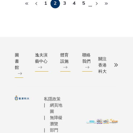
切的護
1
2
3
4
5
金融科
學的合
能、生物
…
參賽選
程院外籍
限公司
理方
技發
作源遠
醫藥等重
手：「賽
士、科大
（煤氣
案，以
展。我
流長，
點發展產
出風格、
副校長郭
公司）
把握及
們深
雙方在
業，與科
賽出水
教授；中
簽署戰
早介入
信，人
學術交
大的學術
準，在競
學院外籍
略合作
的機
才是行
流和科
優勢契
技中開闊
士、清華
備忘
會，延
業進步
研協作
合，期待
視野，在
興華卓越
錄，設
緩認知
的核心
上成果
與科大建
圖
逸夫演
體育
聯絡
協作中凝
教授陳德
立香港
關注
功能退
動力。
豐碩。
書
藝中心
設施
我們
立穩定合
聚共識，
授；中國
首個氫
香港
化，同
為此，
館
為配合
作機制，
在交流碰
院院士、
能創新
科大
時減輕
富途與
科大建
攜手推動
撞中收穫
大學氣候
平台。
照顧者
科大攜
設香港
更多新技
知識、友
球變化研
雙方將
的壓
手設立
第三所
術、新成
誼與成
院長符淙
聯合全
力，並
『富途
醫學院
果實現產
長！ 」科
授，以及
球學術
私隱政策
紓緩對
獎學
的發展
業化。」
大副校長
網頁地
科學院院
及業界
認知障
金』，
藍圖，
沈向洋教
圖
（行政）
天津大學
力量，
礙相關
致力培
無障礙
大學近
授表示：
譚嘉因教
系統科學
在科研
的焦
瀏覽
育下一
年積極
「科大創
授感謝所
院長劉叢
成果轉
部門
慮。是
代金融
加強與
校至今35