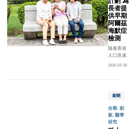
計劃 為
長者提
供早期
阿爾茲
海默症
檢測
隨着香港
人口急速
老化，預
2026-03-30
計至2039
年，65歲
或以上長
者將佔總
新聞
人口超過
三成，推
合夥, 創
動認識大
新, 醫學
腦健康並
研究
及早期介