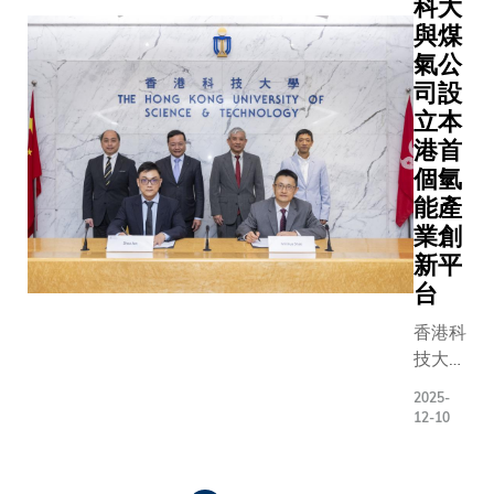
富途代
科大
床科學
在極早
源豐富，
構一個更
焦地球系
期阿爾
表亦出
與煤
家和醫
期、甚至
科大與南
公正、更
學的人才
茲海默
席見
學人
未出現病
京高等院
氣公
具韌性、
育，矢志
症及輕
證。陳
才，加
徵前識別
校的創新
司設
更繁榮的
人工智能
度認知
宇先生
速高水
高風險人
合作，將
地球貢獻
數據及遙
立本
障礙的
表示：
平的臨
士，藥物
有助更多
力量。」
測等新興
港首
跡象。
「富途
床科研
研發便有
創新平台
浙大黨委
的深度融
個氫
計劃旨
自
成果應
機會真正
和專案落
書記任少
以構建全
能產
在協助
2012
用及轉
控制病
地，打造
波教授指
研究平台
業創
受阿爾
年創立
化，促
情。」
寧港科創
出：「本
進氣候變
新平
茲海默
以來，
進兩地
合作的新
次挑戰賽
對、地球
台
症影響
始終堅
醫療健
標桿。南
為亞太區
建模、生
的家
持以科
康事業
京正聚力
域的青年
護與環境
香港科
庭，更
技推動
實現高
打造
才俊搭建
等重點領
技大學
快、更
投資及
質量的
『1026』
了交流互
技術突破
（科
有效地
金融服
2025-
可持續
先進製造
鑒、能力
及深化國
大）今
12-10
為患者
務創
發展。
業集群體
展示的平
作，提升
天與香
尋求和
新，持
科大和
系，其中
台。」他
的國際影
港中華
規劃適
續推動
浙江大
Pagination
人工智
祝願各位
力。在中
煤氣有