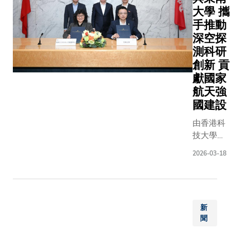
供阿爾
大學 攜
倡導在社
茲海默
手推動
區展開及
症及輕
早、主動
深空探
度認知
的介入，
測科研
障礙的
致力延緩
創新 貢
早期檢
阿爾茲海
獻國家
測。科
默症的徵
航天強
大將聯
狀，從而
國建設
同東華
減輕照護
學院及
者與整體
由香港科
十多間
社會的壓
技大學
社福機
力。這項
（科大）
2026-03-18
構，透
計劃採用
牽頭、香
過轄下
全球首創
港特別行
逾40間
的血液多
政區政府
社區或
蛋白標誌
於InnoHK
長者中
新
物測試技
創新香港
心，招
聞
術，將科
研發平台
募