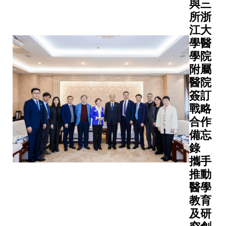
學、小
與三
黃廷方慈
作備忘
行。活動
侵性，
組討論
所浙
善基金及
錄，由南
今年首屆
加上公
和個人
陳廷驊基
京市人民
江大
舉辦，由
眾對早
學習的
金會慷慨
政府市長
史丹福大
學醫
期檢測
關鍵學
資助。及
李忠軍先
學杜爾可
學院
的重要
術中
早檢測 守
生、科大
持續發展
附屬
性認知
心。此
護健康這
校董會主
學院發
醫院
不足，
舉不僅
次合作旨
席沈向洋
起，旨在
簽訂
令服務
凸顯產
在建立一
教授，以
匯聚全球
戰略
難以普
學互聯
個能惠及
及東大黨
多所頂尖
合作
及。有
對人才
大眾的早
委書記鄔
教育機構
賴利希
備忘
培育方
期偵測與
小撐先生
及國際專
慎基
錄
面的重
介入機
見證，香
家，攜手
金、黃
要性，
攜手
制。香港
港太空機
打造一個
廷方慈
更為雙
推動
特別行政
械人與能
促進學生
善基金
方長遠
區政府行
源中心主
醫學
設計、實
及陳廷
合作奠
政會議成
任、科大
踐及展示
教育
驊基金
定堅實
員兼精神
空間可持
創新可持
及研
會慷慨
基礎。
健康諮詢
續發展人
續發展方