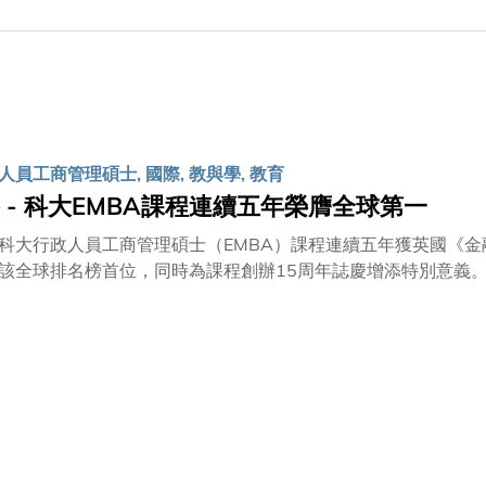
員工商管理碩士, 國際, 教與學, 教育
 - 科大EMBA課程連續五年榮膺全球第一
科大行政人員工商管理碩士（EMBA）課程連續五年獲英國《金
排名榜首位，同時為課程創辦15周年誌慶增添特別意義。 在英國《金融時報》剛公佈的2013年全球EMBA課程百
洛格－科大EMBA課程再次蟬聯世界第一。在課程能達至畢業生
」兩方面分別位列全球第三及第五位。 凱洛格－科大EMBA課程由香港科技大學工商管理學院（科大商學院）與
llogg）管理學院合辦。 香港科技大學校長陳繁昌教授對課程屢獲認同深表歡迎：「Kellogg-HKUST行政人
理碩士課程提供優質的行政人員教育，培養觸角敏銳的商界領袖
趨緊密聯繫的世界有效策劃及管理。」 陳教授續稱﹕「行政人員工商管理碩士課程連續五年位列全球第一，證
直保持極高質素，亦反映教職員與校友悉力以赴，學生努力不懈
成功秘訣是一直專注於創新。他說：「凱洛格－科大EMBA課程在
年開辦時，為香港及亞洲區首個橫跨兩大洲的EMBA課程。在慶祝