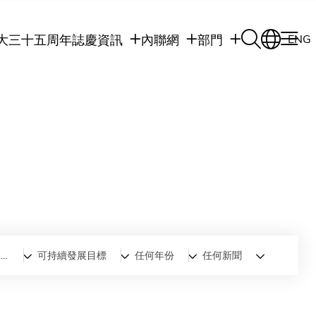
大三十五周年誌慶
資訊
內聯網
部門
ENG
學生
學生內聯網
學術部門
職員
職員行政內聯網
學術課程
校友
校友內聯網
行政部門
社交平台及應用程
傳媒
式
公眾
高層管理人員工商管理碩士
可持續發展目標
任何年份
任何新聞