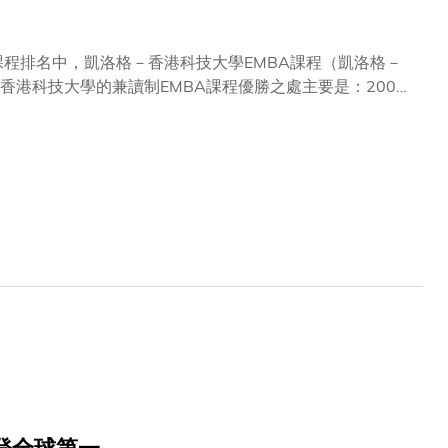
課程排名中，凱洛格－香港科技大學EMBA課程（凱洛格－
香港科技大學的兼讀制EMBA課程優勝之處主要是：2006
及海外工作經驗。此課程由香港科技大學與美國西北大學凱
畢業生的平均工作經驗為14年，在《金融時報》評核的95間大學
平均加薪幅度為81%。 2009年度排名追蹤2006年畢
大商學院資深副院長及凱洛格－科大EMBA始創課程主任戴啟
政人員，表現出眾，他們在畢業後於職場上更能再闖高峰。有
，我們會繼續爭取全面的學術成就，以提供經細心編排和有
們對於此課程再次得到全球最高排名感到驕傲。我們已經連續
課程的全球領導地位。我們將繼續努力，務求在各方面都做
Chopra教授以及香港科大商學院院長鄭國漢教授同樣對排名
在於凱洛格－科大合作的獨特優勢。課程融合了兩個院校的優
年後，平均年薪為345,111美元，是所有被評核課程中
化：當中不少學生在其它地區工作，週末才到香港上課，亦