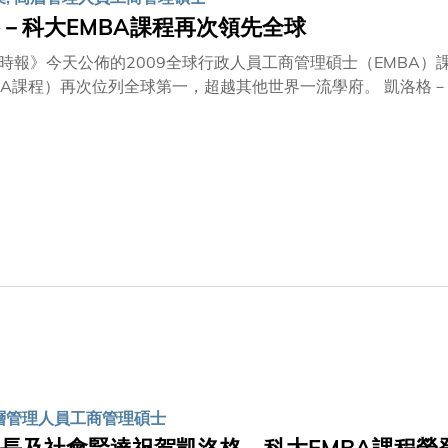
－科大EMBA課程再次領先全球
時報》今天公佈的2009全球行政人員工商管理碩士（EMBA）
BA課程）再次位列全球第一，超越其他世界一流學府。 凱洛格－
生在職場上的超卓表現以及他們廣泛的地域分佈，包括學生國籍
ellogg）管理學院合辦。凱洛格－科大EMBA課程 2006年
第二。課程對畢業生在職場上晉升有顯著幫助，與入讀前比較，他們
現，以反映他們在獲得EMBA資歷三年後事業發展的情況。 科
出 :「我們的學生在入讀課程之前，已經是大企業中的高級行
從世界各地而來頂尖兒的凱洛格－科大教員應記一功。展望未來
的課程。」 香港科技大學校長陳繁昌教授就此成就表示 :「我
三甲。這個有代表性的排名再一次肯定了科大商學院在行政人員
美。這就是科大精神。」 凱洛格工商管理學院暫委院長Sunil 
高興。 Sunil Chopra教授以及鄭教授都認為課程成功之處
切合發達國家，在新興市場的情況下同樣適用。 此批畢業生離校三
課程在「學生國際化」方面全球排名第二，顯示他們的背景多元
居住在香港，但非香港護照持有者。
高層管理人員工商管理碩士