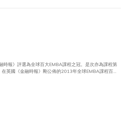
融時報》評選為全球百大EMBA課程之冠。是次亦為課程第
強
修讀EMBA的目標方面排名全球第三。課程亦在學生的「工
和具有智略的公司決策者，使他們擁有環球視野，了解國際
，從世界各地專程來港上課，積極善用充滿挑戰的學習機
課程15周年以及卓越成就之同時，我們將繼續秉持創新精