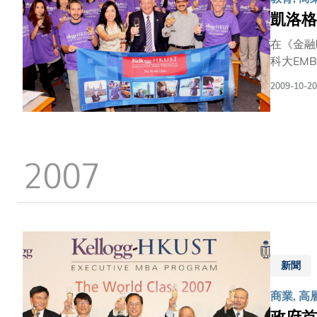
凱洛格
在《金融
科大EM
年之畢業
2009-10-20
洛格（K
之中排名
業生的表
思教授指
2007
此成績，
具競爭力
五年位列
到盡善盡
結果感到
勢，不單
最高。 
新聞
有不少是
商業, 