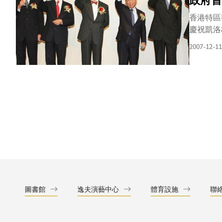
政府首
香港特區
慶祝凱洛
十年前創
2007-12-11
榜首于本
教育的翹
局長孫明
務局局長
理學院榮
校長黃玉
三年首次
零零六年
景」排名
供最優秀
凱洛格-
圖書館
逸夫演藝中心
體育設施
聯