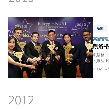
結
新聞
高層管理人
凱洛格
凱洛格－
六度登上該全球
榜中，凱
2013-10-22
作經驗」及「國際化
美國西北大學凱洛格（Ke
員工商管
動向，能夠在今日愈
2012
明課程一
會，學有所成。」 科大商學院署理院長陳家樂教授指出，課程的
1998