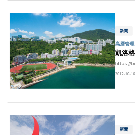
神，激發新思維，
三年的事業發展作為評定基礎之一。
上升47
新聞
高層管理
凱洛格
https://
2012-10-16
新聞