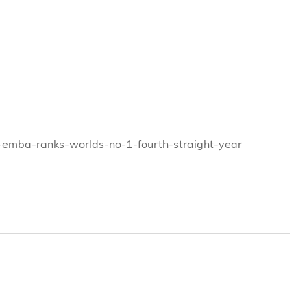
第九位。課程的研究實力位列全球第17位。
t-emba-ranks-worlds-no-1-fourth-straight-year