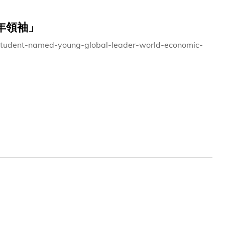
年領袖」
-student-named-young-global-leader-world-economic-