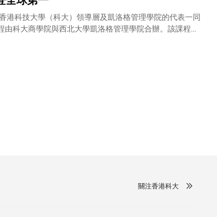
登全球第一
香港科技大學（科大）領導層及凱洛格管理學院的代表一同
課程由科大商學院與西北大學凱洛格管理學院合辦。該課程於
A課程全球排名榜冠軍位置。該課程是首個躋身國際級排名榜
教授及職員的努力，令課程取得輝煌的成就，成為國際管理
行，到賀嘉賓約400人。特區行政長官曾蔭權先生與教育局
科大校董會主席陳祖澤博士聯同朱經武教授、財經事務及庫
會主席羅康瑞博士、科大首席副校長錢大康教授、凱洛格管
授、凱洛格-科大EMBA課程始創主任戴啟思教授、行政及總務副
EMBA課程舉辦成功。凱洛格－科大EMBA課程於二零零
升，於二零零四年名列第六位，旋於次年晉升第二位，於二
其修讀人士的「工作經驗」排名第一；於「教授國際化背
是一項揉合中西精萃的獨特合辦課程，為亞洲國際級才俊提
末上課，並由凱洛格與科大商學院平分授課職務。本屆就讀
逾五成於香港以外地區工作。
關注香港科大