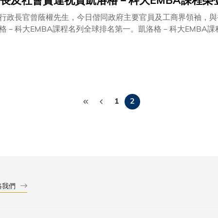
長及社會賢達祝賀凱洛格－科大EMBA課程榮
行政長官曾蔭權先生，今日偕同政府主要官員及工商界領袖，與
格－科大EMBA課程名列全球排名第一。凱洛格－科大EMBA
辦以來，一直深受各界好評，並榮登 《金融時報》本年度EMB
港開辦的課程。科大校長朱經武教授在慶祝會上感謝兩家商學院
楚，又感謝政府及商界的支持。是項慶祝活動於中環四季酒店舉
揚先生分別應邀出任大會的主禮嘉賓及主講嘉賓。在慶祝會上，
陳家強教授、捐贈「李兆基校園」的李兆基博士、前任科大校董
Pagination
休院長Donald Jacobs教授、科大商學院署理院長鄭國漢教
1
2
山教授及研究及發展署理副校長易東萊教授舉杯祝賀凱洛格－科大
躋身《金融時報》全球排名榜第九位。嗣後數年，其排名陸續攀
名列第三後，再於今年榮登排名榜冠軍。除總排名外，該課程於
第二及於「國際學生」排名第三。該課程於一九九八年起開辦，
的管理教育。該課程為期十六個月，共有28門課，每月兩個周
科大EMBA課程的學生背景多元化，包括17個國籍人士，其中
絡我們