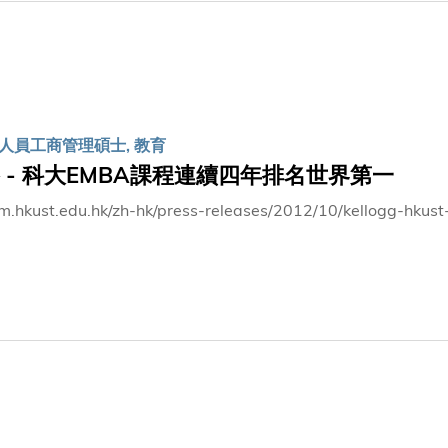
以裝備學生面對全球大環境變化所帶來的挑戰。」 《金融時報》2013年EMBA全球排名按2010年畢業生在畢業後
 凱洛格－科大EMBA課程畢業生的薪酬在畢業三年後平均年薪達416,806美元，較報讀EMBA前
%。該平均年薪為百強榜中最高。畢業生的「事業發展」排名全球
人員工商管理碩士, 教育
 - 科大EMBA課程連續四年排名世界第一
bm.hkust.edu.hk/zh-hk/press-releases/2012/10/kellogg-hkus