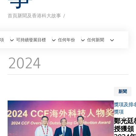
首頁
新聞及香港科大故事
導
航
全部
新聞
香港科大故事
項
可持續發展目標
任何年份
任何新聞
連
2024
結
新聞
獎項及排名
獎項
鄭光廷
授獲頒