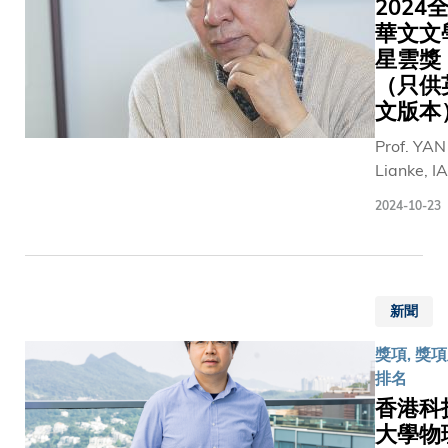
Award b
2024
China
華文文
Compute
星雲獎
Federatio
（只供
(CCF). Pro
文版本
Cheng is
Prof. YAN
concurren
Lianke, I
a Chair
Sin Wai K
Professor
2024-10-23
Professor
jointly in 
Chinese
Departm
Culture, 
of Electro
been
and
新聞
awarded 
Compute
2024 Hsi
Engineeri
獎項, 獎
Yun Globa
and
排名
Chinese
Departm
香港科
Literary
of Compu
大學物
Prize
Science 