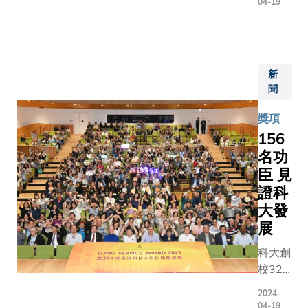
研究團隊
04-19
中，四
長葉玉
一種新型
位教授
如教授
對多」基
獲「國
獲科大
策略，用
家傑出
頒發
家族性阿
新
青年科
30年
默症（FA
聞
學基金
「長期
FAD是一
項目」
服務
的早發性
獎項
資助，
獎」，
目前缺乏
156
每項資
以表揚
治療方法
名功
助經費
她服務
創新的基
臣 見
為280
大學多
方法有潛
證科
萬至
年的貢
成為長效
大發
400萬
獻。她
病程的臨
展
元人民
於
法。 FAD影響著
幣。此
1993
全球約20
科大創
外，六
年回流
300萬人
校32
位教授
香港，
爾茲海默
年，多
獲「優
一直服
2024-
（AD）
年來孕
04-19