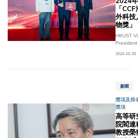
2024
「CCF
外科技
物獎」
HKUST Vi
President
Research
2024-10-30
and
Developm
Prof. Tim
CHENG
新聞
Kwang-T
was hono
獎項及排名
with a 2
獎項
CCF
高等研
Overseas
院閻連
Outstand
教授榮
Contribut