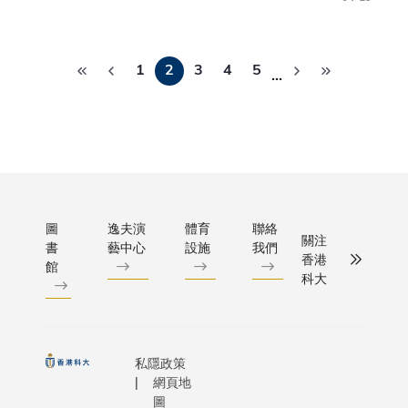
秀青年
務科大
種，具有
育多元
科學基
至今，
早、症狀
人才，
金項
先後出
Pagination
和惡化速
透過教
目」資
1
2
3
4
5
任系主
…
的特點，
學與研
助每人
任、理
在30歲或 
究，協
200萬
學院院
就出現症
助香港
元人民
長及副
FAD主要
的經濟
幣；另
校長
樣蛋白前
與社會
有六位
（研究
（APP）
發展。
教授獲
及發
素-1（PS
除了前
「青年
展）等
圖
逸夫演
體育
聯絡
和早老
線教職
關注
科學基
重要崗
書
藝中心
設施
我們
素-2（PS
員盡心
香港
金項
位。除
館
三個基因
盡力幫
科大
目」資
了是香
遺傳突變
助學生
助每人
港八間
這些突變
發揮潛
30萬元
資助大
大腦中澱
能外，
人民
學中首
白（Aβ）
後勤同
私隱政策
幣。 科
位女校
網頁地
積增加，
事亦堅
大對於
長，亦
圖
AD 的主
守崗