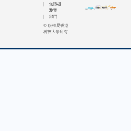
能夠獲
是本地
無障礙
特徵。 針對
位，支
得國家
瀏覽
高教界
FAD，基
援大學
部門
自然科
中鮮有
是一種有
的各項
學基金
於原校
© 版權屬香港
治療策略
運作，
的鼎力
科技大學所有
一直升
FAD患者
讓教職
支持，
任至校
400多種
員和學
深感榮
長的學
變。針對
生在理
幸，未
者。
病突變開
想環境
來將繼
與科大
的基因編
中安心
續發揮
結緣
具，難以
工作和
其世界
1990
床轉化。
求學。
一流的
年，時
隊並不是
為表揚
科研實
任紐約
對每種致
員工的
力，為
再生元
變，而是
貢獻，
國家發
生物製
一種通用
科大自
展作出
藥公司
對多」基
2010
更深遠
高級科
策略。這
年起設
貢獻。
學家的
策略只需
立「長
葉教