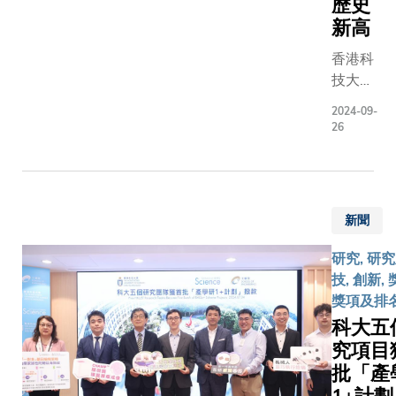
歷史
新高
香港科
技大學
（科
2024-09-
大）共
26
有16位
科學家
獲
2024
新聞
年國家
自然科
研究, 研
學基金
技, 創新, 
資助，
獎項及排
所獲總
科大五
額達
究項目
2,620
批「產
萬元人