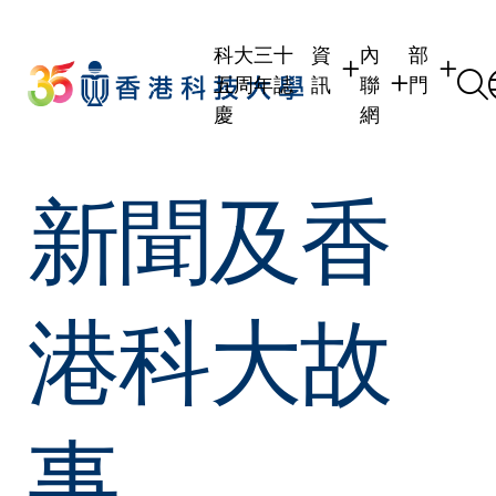
Skip
to
科大三十
資
內
部
main
五周年誌
訊
聯
門
content
慶
網
學生
學生內聯網
學術部門
新聞及香
職員
職員行政內聯網
學術課程
校友
校友內聯網
行政部門
社交平台
傳媒
式
公眾
港科大故
事