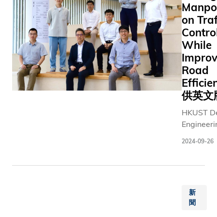
Manpo
has been
elected a
on Traf
2024
Contro
Fellow of
While
the
Improv
American
Road
Physical
Effici
Society
供英文
(APS).
HKUST De
Engineeri
Hong K. L
2024-09-26
team hav
develope
award-wi
smart traf
新
control pl
聞
mitigate 
notorious