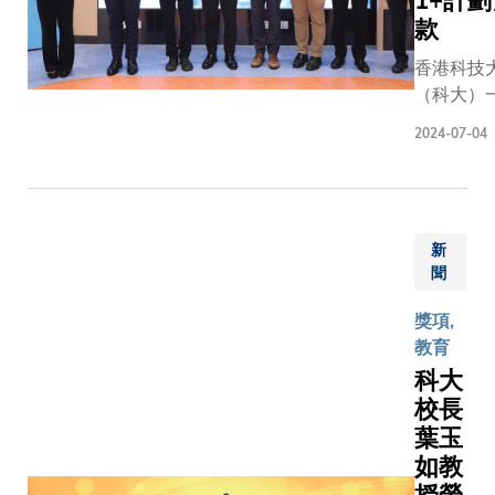
1+計
民幣，
款
創科大
歷史新
香港科技
高。 該
（科大）
基金分
五個研究
別透過
2024-07-04
創新科技
三個項
學研1+計
目撥
（RAISe
款，以
撥款資助
支持大
新
首批24個
學在新
聞
一。撥款
興科技
各研究團
領域的
獎項,
步伐，早
研究項
教育
究成果惠
目。這
科大
大眾，達
些科大
校長
業、學術
項目旨
葉玉
研究三贏
在提升
如教
項目分別
人類福
工學院及