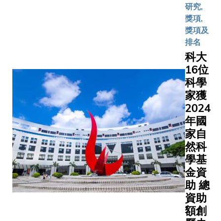
研究,
congestio
獎項,
Tong Dist
獎項及
Kong. An
排名
have a b
科大
vision to 
16位
this story.
科學
家獲
2024
年國
家自
然科
學基
金資
助 總
資助
額創