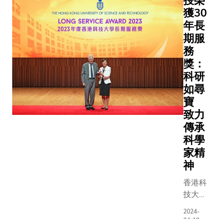
授榮
祉、促
教授領導
獲30
進經濟
不同範疇
年長
和社會
括：基因
期服
發展，
癌症腫瘤
務
涵蓋人
污水處理
獎：
工智
晶片和人
科研
能、微
機械人等。 
電子、
如尋
是各獲批
生物學
寶
詳情（項
和材料
致力
不分先後）
科學，
傳承
目一：家
以至大
科學
爾茲海默
數據、
型基因治
家精
數學和
科大校長
神
金融等
生命科學
不同領
香港科
香港神經
域。 在
技大學
疾病中心
三個項
（科
玉如教授
2024-
目當
大）校