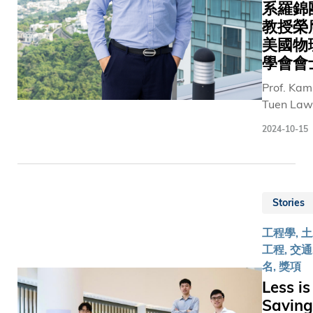
系羅錦
(Contribu
Engineeri
Award). 
and Direc
教授榮
is
of AI Chip
美國物
recogniz
Center fo
學會會
for his
Emerging
Prof. Kam
dedicatio
Smart
Tuen Law
to the
Systems
Chair
creation 
(ACCESS)
2024-10-15
Professor 
research 
research
the
Chinese
center un
Departm
literature.
the Hong
of Physic
Kong
Stories
at The H
governme
Kong
InnoHK
工程學, 
Universit
initiative.
工程, 交通
of Scienc
名, 獎項
and
Less is
Technolo
Saving
(HKUST),