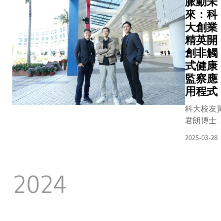
脈動未
technolog
來：科
but also s
大創業
own famil
精英開
創非觸
式健康
監察應
用程式
科大校友
君朗博士
（Kyle）
2025-03-28
陳經緯博
（Nick）
陳子泰
2024
（Teric）
從未低估
己在學時
的夢想。