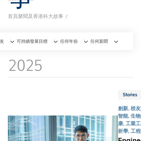
首頁
新聞及香港科大故事
導
航
全部
新聞
香港科大故事
友
可持續發展目標
任何年份
任何新聞
連
2025
結
Stories
創新, 校友
智能, 生物
康, 工業
析學, 工
Engin