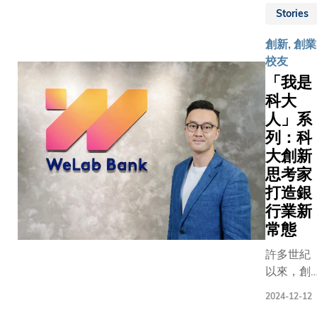
人積極推
Stories
科技與醫
保健融合
創新, 創業
立志為市
校友
的健康福
「我是
貢獻出力
科大
過去五年
人」系
他們以堅
列：科
與創新精
大創新
神，全心
思考家
意研究新
打造銀
品，最終
行業新
發出非接
常態
式脈搏測
流動應用
許多世紀
式，並於
以來，創
2024年成
新精神一
為全球首
2024-12-12
直是推進
獲美國食