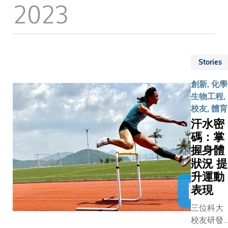
2023
能，開創
技大學（
自科大工
距健康監
大）機械
學院的校
的嶄新時
競賽團隊
友可謂
代。 快速
生果敢地
「創新思
掃瞄 通
定繼續他
考家」的
Stories
醫療保健
的工作。
典範。他
世代 這款
們謹守防
創新, 化學
一直勇於
嶄新應用
限制和規
生物工程,
革新傳
式採用了
定，把團
校友, 體育
統，重塑
Panoptic
細分成幾
現今銀行
汗水密
的生命體
小組，全
業的面
碼：掌
監測軟件
24小時輪
貌。他在
握身體
建立，成
流在實驗
與科大深
狀況 提
突破地理
工作。當
度對談
升運動
制，開創
「全港大
中，分享
表現
人醫療保
生機械人
自己從一
新世代。
賽2020」
位內向的
三位科大
式可透過
（Roboco
學生，透
校友研發
「遠程光