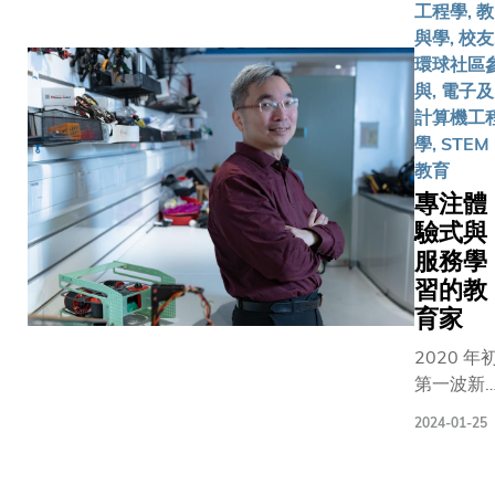
人在創業
（“Alleg
工程學, 教
就讓我們
途中，不
致力研發
與學, 校友
的日常理
開創出嶄
技術，旨
環球社區
財模式愈
應用程式
有需要的
與, 電子及
趨便利和
個人成長
以可負擔
計算機工
個人化。
收穫甚豐
錢獲得高
學, STEM
科大校友
由當初埋
的細胞治
教育
李家達先
實驗的研
專注體
生現為
生蛻變為
WeLab
驗式與
康科技初
Bank行政
服務學
公司
總裁，對
習的教
Panoptic
於開拓數
育家
的創辦人
字銀行業
如今三子
2020 年
的發展舉
抱更宏大
第一波新
足輕重。
願景，期
疫情爆發
在科大人
2024-01-25
未來充分
時，胡錦
的12種特
揮人工智
教授與他
質之中，
（AI）的
領的香港
這位畢業