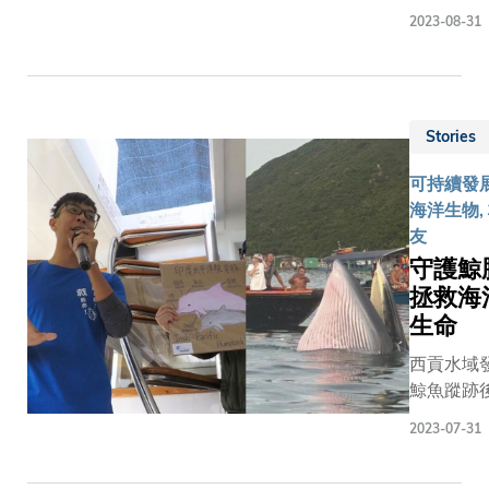
2020）由
過擔任學
了可偵測
體積描記
2023-08-31
6月延期
生宿舍樓
肌肉疲勞
法」
9月舉行
主，逐漸
程度的汗
（rPPG）
時，團隊
建立自
水感應
技術，僅
員已早著
信，成為
器，無需
30秒便能
機，比其
出色的領
Stories
再進行入
捕捉及分
在疫情高
導者。在
侵性血液
皮膚顏色
可持續發展
時暫停備
科大寶貴
測試。
細微變化
海洋生物,
的隊伍走
的學習旅
並得出一
友
了整整五
程中，為
列生命體
月。最終
守護鯨
他開拓了
數據，包
大機械人
拯救海
全新視
心率、呼
賽團隊先
野，並培
生命
頻率、血
香港賽事
養了他的
以至壓力
西貢水域
下冠軍，
領袖思
平等。
鯨魚蹤跡
在 ABU
維，助其
Panoptic
大批群眾
Robocon
事業平步
2023-07-31
行政總裁
觀鯨。(相
Festival
青雲。 立
Kyle 解
來源: 德哥
2020 中
即觀看影