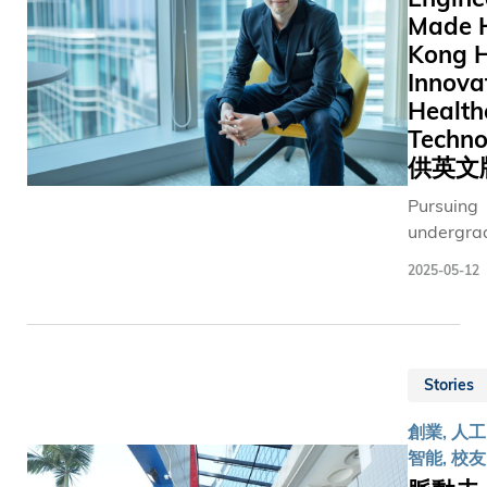
Made 
Kong H
Innova
Health
Techn
供英文
Pursuing
undergra
studies i
2025-05-12
15 years
the start 
rewarding
Malaysian
Stories
Nick CHIN
He not on
創業, 人工
his dream
智能, 校友
establish