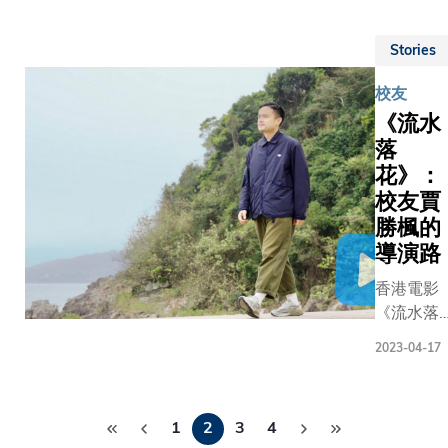
釋：「這
紅書） 過去
亞太區亞
片，了解
創新方法
幾星期，
軍，又一
這位「創
免卻使用
Stories
稀客到訪
展現了他
新思考
型儀器或
水域 ——
堅毅不屈
家」的成
校友
體接觸，
頭相信是
勇往直前
長歷程。
《流水
健康監察
氏鯨」的
團隊精神
你也想知
落
得更方便
在西貢出
道自己的
捷。我們
花》：
有片段更
科大人特
應用程式
到牠張開
校友賈
質嗎？按
接觸式醫
口，用鯨
勝楓的
此或掃描
級別儀器
濾食物的
導演路
以下二維
比，結果
面，大批
碼，參與
香港電影
示我們的
因此爭相
科大AI問
《流水落
品在各項
觀鯨，更
卷測試，
花》導演
數上，均
海洋保育
發掘你的
2023-04-17
賈勝楓，
媲美醫用
的關注，
科大人特
慶幸在大
材。」 這
一位經常
質！
Pagination
學時代發
三位公司
焦點的就
1
2
3
4
掘了自己
辦人畢業
2010年