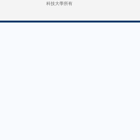
科技大學所有
學院副院
脅的認知
蘇孝宇教
「在社交
攜手創業
上，有很
說道：「
發文呼籲
們在研究
切勿靠近
意識到，
魚，令人
一直把自
慰。」作
局限於實
位從事保
室裏，即
豚工作多
創作了出
專家，Tai
的發明，
認為輿論
無人知
出現如此
曉。」
轉變，反
普羅大眾
意識到人
壞海洋生
嚴重性。