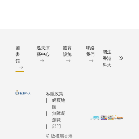
的興趣，
科大工學
生物學系
一步步踏
的不同研
生鄭家泰
上電影之
生課程，
（Taiso
路，成就
括生物工
「我們懇
其導演
程、工業
家不要騷
夢。
程和決策
魚。」Tai
圖
逸夫演
體育
聯絡
析等。科
在面對傳
關注
書
藝中心
設施
我們
於這些學
問時總是
香港
館
範圍素來
其煩地重
科大
受國際讚
個重要信
譽，三人
這位海洋
用學習到
學家兼香
專業知識
豚保育學
私隱政策
網頁地
各展所長
（HKDC
圖
終獲得今
會長，認
無障礙
成就。
魚的出沒
瀏覽
Kyle回憶
提高了公
部門
人在2020
巨型水底
© 版權屬香港
年與現任
受海洋污