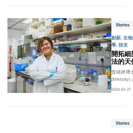
人類文明
及藥物管
和現代化
局許可的
的核心要
療手機應
素。在當
Stories
程式。同
今的人工
年，Kyle
智能
創新, 生
和 Teric 
（AI）世
學, 校友
雙躋身《
代，這種
開拓細
布斯》評
創新不息
法的天
的「亞洲
的精神孕
30位30歲
曾靖婷博
育出一眾
以下精英
(Melody
嶄新產品
（醫療及
大一手培
和服務，
2024-03-27
學領
女性研究
徹底改變
域）」，
企業家，
了我們的
國際認可
參與創辦
日常生
新晉企業
創企業
活，就如
家。 回首
Allegrow
數字銀行
Stories
來時路，
Biotech L
的出現，