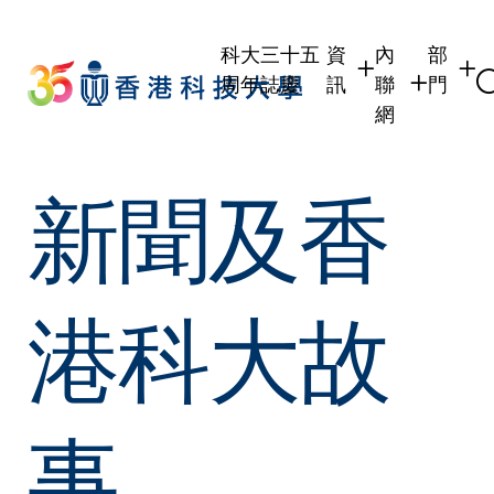
Skip
to
科大三十五
資
內
部
main
周年誌慶
訊
聯
門
content
網
學生
學生內聯網
學術部
新聞及香
職員
職員行政內聯
學術課
校友
校友內聯網
行政部
社交平
傳媒
式
公眾
港科大故
事