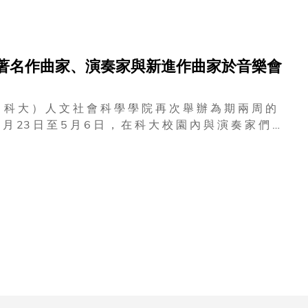
界著名作曲家、演奏家與新進作曲家於音樂會
 科 大 ） 人 文 社 會 科 學 學 院 再 次 舉 辦 為 期 兩 周 的
 月 23 日 至 5 月 6 日 ， 在 科 大 校 園 內 與 演 奏 家 們 一
 肇 添 展 藝 廳 預 演 後 ， 將 在 香 港 大 會 堂 劇 院 首 演
 風 格 的 音 樂 ， 由 美 國 民 間 傳 統 音 樂 到 粵 語 流 行
獲 金 融 時 報 稱 為 「 這 城 市 最
 的 一 系 列 音 樂 會 和 研 討 會 。 傑 出 的 作 曲 家 及 多
日 至 28 日 ， 以 及 4 月 30 日 至 5 月 4 日 在 科 大 校 園
月 30 日 和 5 月 5 日 於 科 大 曾 肇 添 展 藝 廳 預 演 音 樂
演 音 樂 會 。