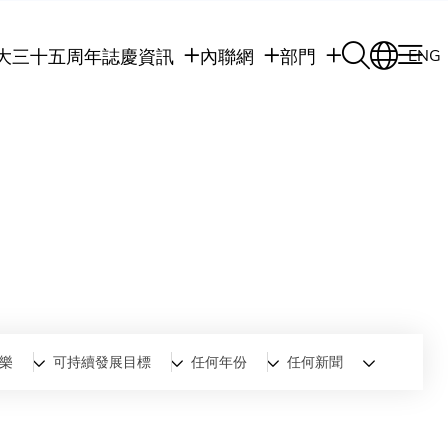
大三十五周年誌慶
資訊
內聯網
部門
ENG
學生
學生內聯網
學術部門
職員
職員行政內聯網
學術課程
校友
校友內聯網
行政部門
社交平台及應用程
傳媒
式
公眾
樂
可持續發展目標
任何年份
任何新聞