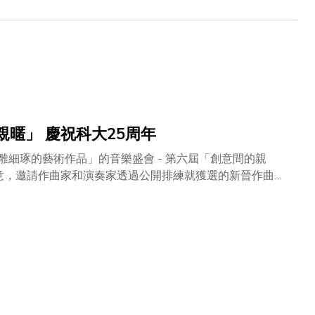
暱」 慶祝科大25周年
雕細琢的藝術作品」的音樂盛會 - 第六屆「創意間的親
他們邁向成功之路。」 「創意間的親暱」今
藝術家，攜手呈獻一個矚目的精彩室樂表演。今次音樂會是
樂季作曲家﹕包括顏
馬爾蓋蒂奇(IC2013)、安迪秋保(IC2014)以及斯科特．奧
於亞洲首度公演的《深紅》室樂版，並由馬林巴琴新星張鈞量演