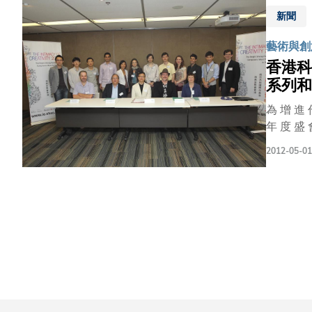
新聞
藝術與創
香港科
系列和
為 增 進 
年 度 盛 
起 深 入 
2012-05-01
。 是 次 
音 樂 ； 傳 
創 新 的 
個 國 家 
， 就 獲 
會 ， 並 