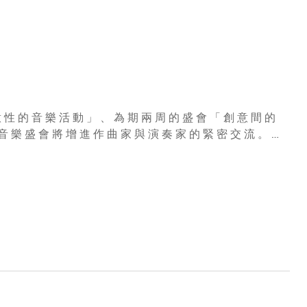
先生將與楊天媧女士及李嘉齡女士，於今年5月3日舉行的世界首演
 性 的 音 樂 活 動 」 、 為 期 兩 周 的 盛 會 「 創 意 間 的
 音 樂 盛 會 將 增 進 作 曲 家 與 演 奏 家 的 緊 密 交 流 。 此
 樂 節 中 ， 觀 眾 可 以 親 身 見 證 新 音 樂 誕 生 的 整 個
 首 一 堂 在 公 開 排 練 中 做 深 刻 的 交 流 ， 令 他 們 的
 香 港 大 會 堂 劇 院 的 世 界 首 演 音 樂 會 上 於 2013 年