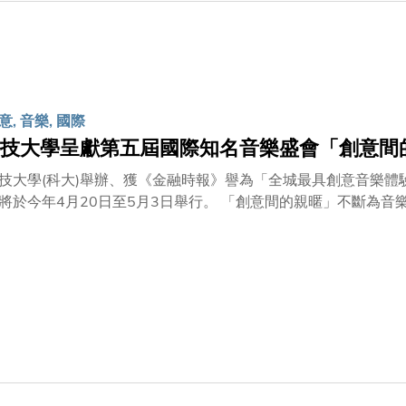
音樂會，樂團並將於4月21 日(星期四)在香港文化中心音樂
香港首演的作品 - 《飛飛歌》小提琴與樂隊協奏曲。 「創意間的親暱2016」於30個國家超過140位作曲家所遞交
譜中，選出來自美國的羅伯特．麥克盧爾、丹尼爾．特姆金和迪
6」由蘇海文伉儷慷慨贊助，科大與香港管弦樂團攜手呈獻，香港電台為活動之媒體合
, 音樂, 國際
技大學呈獻第五屆國際知名音樂盛會「創意間
技大學(科大)舉辦、獲《金融時報》譽為「全城最具創意音樂
日至5月3日舉行。 「創意間的親暱」不斷為音樂創作注入創意，獲邀的知名作曲家將在科大校園內的公開
演奏家深入研究討論，並修改和排練他們的音樂作品。這些新版
演音樂會。 藝術總監及世界知名作曲家、指揮家及鋼琴家盛宗亮，將與多位享譽國際的音樂家合作：
作曲家、普立茲獎及格文美爾作曲大獎得主Aaron Jay Kerni
Yeh；鄧肯活音樂節的新弗朗姆演奏組(小提琴：Sarah Silver及Samant
steson) 今年再次成為駐校客席室內樂團；客席藝術家及知名
、單簧管演奏家及作曲家Teddy Abrams；香港勛菲爾德國際弦樂
aire Rosen and Samuel Edes Foundation Prize for 
國國際豎琴大賽金獎得主于丹；以及香港年輕鋼琴家李嘉齡。 「創意間的親暱」今年的新曲招募收到來自四
六位出色的作曲家獲邀與知名嘉賓交流，包括：David Hertzberg (美國)