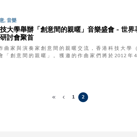
意, 音樂
技大學舉辦「創意間的親暱」音樂盛會 - 世
研討會聚首
作 曲 家 與 演 奏 家 創 意 間 的 親 暱 交 流 ， 香 港 科 技 大 學 （
會 「 創 意 間 的 親 暱 」 。 獲 邀 的 作 曲 家 們 將 於 2012 年 4
研 究 及 排 練 他 們 的 室 樂 作 品 。 修 改 後 的 作 品 在 科 大 曾
「 創 意 間 的 親 暱 」 音 樂 會 ， 將 融 合 不 同 作 曲 家 的 不 同
統 古 典 音 樂 到 現 代 音 樂 風 格 ， 都 深 深 建 基 於 創 作 與 演 奏 之 間 的 關 係 。 
音 樂 體 驗 」 的 活 動 ， 「 創 意 間 的 親 暱 」 是 由 科 大 舉 辦
Pagination
的 新 進 作 曲 家 ， 將 與 世 界 著 名 的 藝 術 家 分 別 於 4 月 23 
1
2
選 的 作 品 進 行 公 開 討 論 和 修 改 。 修 訂 後 的 作 品 將 在 4 
於 5 月 1 日 和 5 月 6 日 假 香 港 大 會 堂 劇 院 作 世 界 性 首 