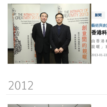
、伍家駿 (香港)、
家Ted
音樂會上
新聞
藝術與創
香港科
由 香 港 
親 暱 」 
盛 會 源 
2013-01-22
過 程 ： 
作 品 更 
4 月 28 
2012