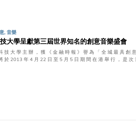
Scott Ordway (美國) 及Wang A-Mao (中國)。 為慶祝五週年紀念，「創意間的親暱」特別邀請客席藝術家、作曲
dy Abrams創作一首單簧管、小提琴及鋼琴作品。Abrams
合奏此精彩樂曲。
意, 音樂
技大學呈獻第三屆世界知名的創意音樂盛會
科 技 大 學 主 辦 ， 獲 《 金 融 時 報 》 譽 為 「 全 城 最 具 創 意
將 於 2013 年 4 月 22 日 至 5 月 5 日 期 間 在 港 舉 行 ， 是 次
於 一 個 既 新 鮮 又 由 來 已 久 的 意 念 。 在 這 整 整 兩 週 的 音
世 界 知 名 的 作 曲 家 、 演 奏 家 及 獲 邀 的 新 晉 作 曲 家 將 聚
臻 完 美 或 調 整 作 品 的 演 奏 、 理 解 方 式 。 這 些 作 品 將 假
日 及 5 月 5 日 正 式 公 演 。