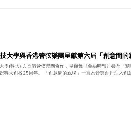
技大學與香港管弦樂團呈獻第六屆「創意間的親
大學(科大) 與香港管弦樂團合作，舉辦獲《金融時報》譽為「精
間的親暱」一直為音樂創作注入創意，邀請作曲家和演奏家透過公開排練就獲選的新晉作曲家
，並不斷修改和排練。 科大校長陳繁昌教授很高興「創意間的親暱」作為大學25周年校慶活動之一。他
大致力提供全人教育，而音樂是全人教育的一部分，它能啟發同學的創意，令
五周年精選回顧音樂會，由多名香港管弦樂團首席聯同新舊客席
藝術節的節目之一，將於本年三月六日(星期日) 假香港大會堂劇院演出。 今次音樂會除了重溫過往
2011)、湯文泰(IC2012兼「創意間的親暱」副藝術總監)、卡羅．
C2015)的作品外，亦會呈獻「創意間的親暱」藝術總監盛宗亮
亮指揮阿諾·荀伯克動人心弦的《昇華之夜》弦樂版。 有關演出將於科大新開幕的鄭裕彤樓多用途演講廳進行錄音，
唱片有限公司發行。 盛宗亮將於本年四月與香港管弦樂團全體成員首度進駐科大，舉辦為期三日的公開排