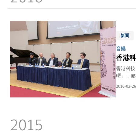
結
新聞
音樂
香港科
香港科技
暱」，慶祝科大創校25周年。 「創意
的音樂作品進行深入討論
2016-02-26
說﹕「科
年將舉辦
第44屆香港
名秀(IC
2015
德威(I
奏，另有由盛宗
並由拿索斯國際（遠東）