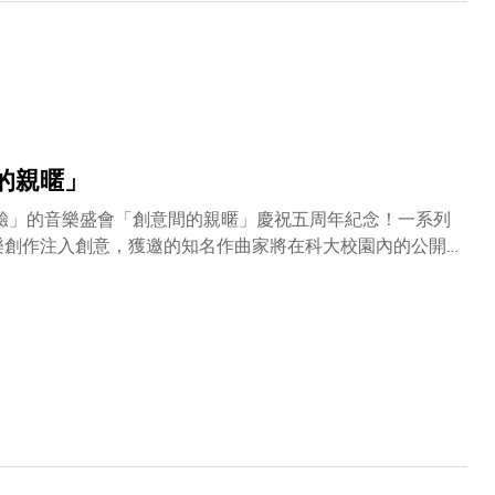
廳舉行世界首演音樂會。青年炫技小提琴家朱丹將以客席藝術家
倫．貝克為今年新晉的作曲家成員，其獲選的作品將於這次
的親暱」
體驗」的音樂盛會「創意間的親暱」慶祝五周年紀念！一系列
作品將在新落成的科大鄭裕彤樓多用途演講廳預演，並於稍
s；傑出客席藝術家、芝加哥交響樂團助理首席單簧管John
ha Bennett; 中提琴：Jacob Shack; 大提琴：Jesse
年輕小提琴家楊天媧；路易斯威爾管弦樂團音樂總監、著名指揮
比賽一等獎得主、大提琴演奏家Julian Schwarz；
Emerging Artists 優勝者Nolan Pearson；香港管弦樂團首席長笛史
十多個國
、Ruben Naeff (荷蘭)、Clint Needham (美國)