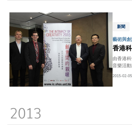
練和預演
身份演奏盛宗亮於
的交響樂
特別的活動中首次公演。 「創意間的親暱201
新聞
作夥伴。
藝術與創意
香港科
由香港科
音樂活動將於今年4月20
排練中與
2015-02-05
後假香港大會堂劇院作世界首
傑出客席
Bruce 
Chri
2013
家、鋼琴家
2012年Cl
德琳；第5屆美
家的作品，