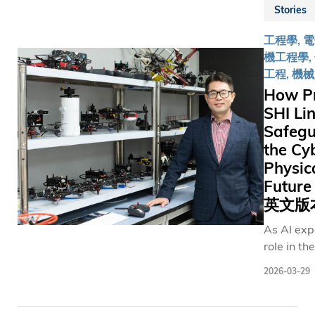
Stories
engineeri
statistics
工程學, 
artificial
機工程學,
intelligen
工程, 機械
Instead, 
How Pr
a series o
SHI Lin
“seeds” p
Safegu
early in lif
each one
the Cy
growing i
Physic
way of th
Futu
that defin
英文版
work acr
As AI exp
industrial
role in th
engineeri
and infra
quality co
2026-03-29
that unde
and
enhance o
interdisci
Prof. SHI 