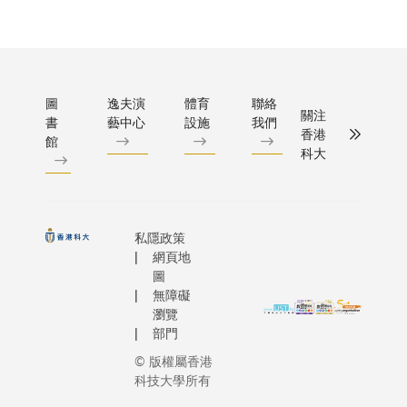
cutting-e
lives.
的一部
technolog
分，「嫦
software
娥八號」
services f
探測器計
professio
圖
逸夫演
體育
聯絡
劃於
關注
書
藝中心
設施
我們
construct
2029年
香港
館
industry. 
前後發
科大
personali
射，國家
put anyon
將來在月
his own j
面上建設
a young s
私隱政策
國際月球
growing u
網頁地
科研站。
Kong’s o
圖
屆時，
無障礙
Town to b
「嫦娥八
瀏覽
first Asia
號」將着
部門
global co
陸於月球
© 版權屬香港
Australia
南極，並
科技大學所有
attribute
攜帶包括
his caree