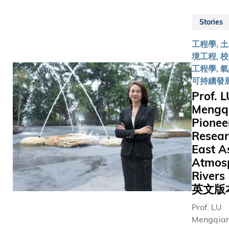
innovatio
leading
Stories
contributi
developi
工程學, 
securing t
境工程, 校
systems o
工程學, 
rapidly e
可持續發
world are
Prof. L
innovati
Mengq
forward f
Pionee
industry, 
and next-
Resear
generatio
East A
Atmos
River
英文版
Prof. LU
Mengqian