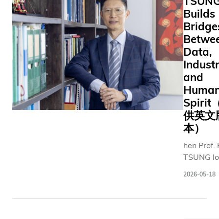
TSUN
Builds
Bridge
Betwe
Data,
Industr
and
Huma
Spiri
供英文
本）
hen Prof.
TSUNG lo
back on h
2026-05-18
career, h
not see a
straight l
from