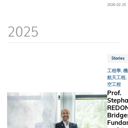
Associat
2026-02-25
Professor 
and
Environm
2025
Engineeri
the uniqu
of a little 
Qingdao 
tremendo
Stories
physical 
intellectu
工程學, 
potentials
航天工程,
空工程
Prof.
Steph
REDO
Bridge
Funda