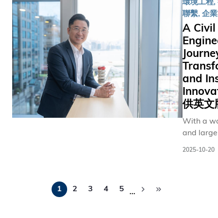
環境工程,
Engineeri
內地及海
聯繫, 企
at HKUST
外多所大
A Civil
develops 
學及航天
Engine
machine
科研機構
Journe
interface
共同研
restore m
Transf
發，致力
function t
and In
於推動航
paralyze
天技術全
Innov
patients.
生命週期
供英文
journey f
——從概
With a w
dismantli
念設計、
and larger
bicycles t
研發、製
personality
pioneerin
造到測試
2025-10-20
easy to s
engineeri
與系統集
Michael L
reveals 
成的前沿
Pagination
the charg
curiosity,
創新。作
1
2
3
4
5
firm – a 
…
resilience
為國家探
in design
mentorsh
月工程第
manufactu
literally 
四期任務