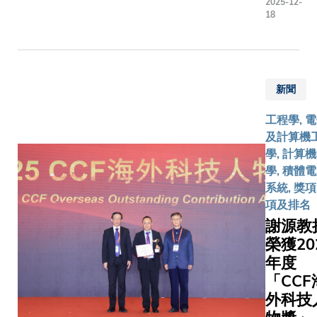
2025-12-
通過遴
18
選，獲中
國國家航
天局委任
牽頭「嫦
新聞
娥八號」
國際合作
工程學, 
項目——
及計算機
月面多功
學, 計算
能操作機
學, 積體
械人暨移
系統, 獎項
動充電站
項及排名
（名為
謝源教
「香港操
榮獲20
作機械
年度
人」）。
「CCF
該項目將
外科技
匯聚海內
外航天領