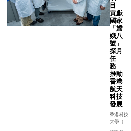
目
貢獻
國家
「嫦
娥八
號」
探月
任
務
推動
香港
航天
科技
發展
香港科技
大學（科
大）去年