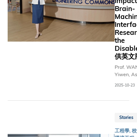
Impact
香港特別
未來先進
Brain-
行政區政
技術創科
Machi
府已在
室及集成
Interf
InnoHK
與系統研
科研平台
Resear
的主任。
上成立
the
「香港太
Disab
空機械人
供英文
與能源中
Prof. WA
心」，由
Yiwen, As
科大主
Professor 
導，負責
2025-10-23
Departme
推動跨院
Electroni
校與跨地
Compute
域合作。
Engineeri
科大「香
Stories
and Depa
港操作機
of Chemic
械人」將
工程學, 校
Biological
與本地、