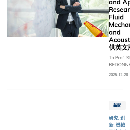
and Ap
Resear
Fluid
Mecha
and
Acous
供英文
To Prof. 
REDONNE
scientific
2025-12-28
is a pers
much as 
professio
journey, w
新聞
not only f
and inven
研究, 創
but also
新, 機械
authentic