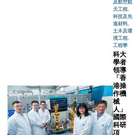
及航空航
boldness.
天工程,
latecomer
科技及先
academia
進材料,
brings his
土木及環
significan
境工程,
backgrou
工程學
aerospac
科大
research,
學者
as the life
領導
experien
gained fr
「香
unconvent
港操
path.
作機
械
人」
國際
科研
項