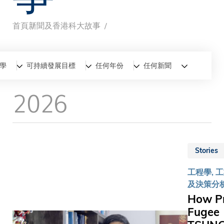
首頁
新聞及香港科大故事
導
航
全部
新聞
香港科大故事
學
可持續發展目標
任何年份
任何新聞
連
2026
結
Stories
工程學, 
及決策分
How Pr
Fugee