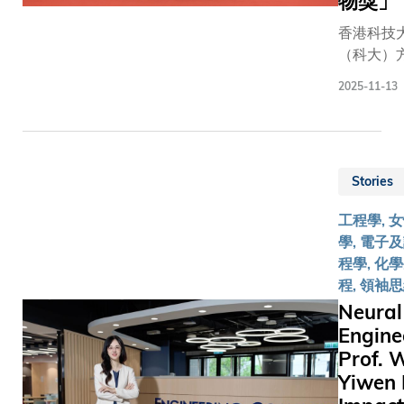
物獎」
域的學者
香港科技
與專家，
（科大）
共同研製
工程學教
配備移動
2025-11-13
電子及計
充電設
工程學系
備、能執
算機科學
行靈巧操
程學系講
作的多功
Stories
授謝源，
能月面操
中國計算
作機械
工程學, 
會（Chin
人，旨在
學, 電子
Compute
為國家月
程學, 化
Federati
球探索任
程, 領袖
簡稱 CCF
務作出重
Neural
頒發202
要貢獻。
Engine
度「CCF
為支持這
Prof.
科技人物
一國際合
獎」。謝
Yiwen 
作項目，
同時是賽