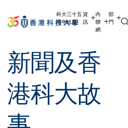
Skip
to
科大三十五
資
內
部
main
周年誌慶
訊
聯
門
content
網
學生
學生內聯網
學術部
新聞及香
職員
職員行政內聯
學術課
校友
校友內聯網
行政部
社交平
傳媒
式
公眾
港科大故
事