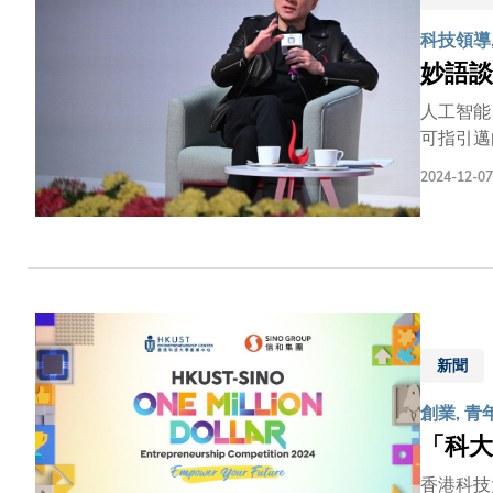
科技領導,
妙語談
人工智能
可指引邁向前路的方向。 最近在香港科技大學（科
黃仁勳博
2024-12-07
談話」，共同探討科技
皮褸印有
神。 黃博士和沈教授身穿印有 「HKUST 」字樣的時髦皮褸上台，瞬間點燃了現場氣氛。 人工智能的所學所思 沈教授開場時首先
指出人工智
為「萬能
進。
新聞
創業, 青
「科大
香港科技