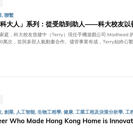
活動足證香港在粵港澳大灣區核心城市及全球創新科技樞紐的重
業, 聯繫
科大人」系列：從受助到助人——科大校友以
家庭，科大校友曾建中（Terry）現任手機遊戲公司 Madhe
萬次，並與多部人氣動畫合作。儘管事業有成，Terry始終心繫科大。 Terry身兼校友、校董會成員及捐款
辦公室裡，他最珍視的是一封20年前的科大信函，記錄著母校於他家逢變故時提
爸在我快將畢業時突然離世，科大在我們最困難的時候伸出援手
。這封信至今仍放在我的辦公桌上。」 Terry與同為科大校友的弟弟 Terence 一直心存感恩，並於2016年捐款
急援助基金」，幫助遭遇突發經濟困難的學生，延續當年母校對他們的幫助。 被問到若時光能
讀科大嗎？他的回答堅定有力：「當然
友, 創業, 人工智能, 生物工程學, 健康, 工業工程及決策分析學, 工
eer Who Made Hong Kong Home is Innov