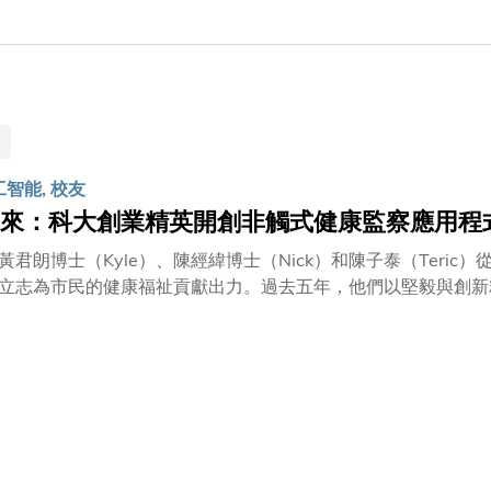
減少全球約 650 萬噸二氧化碳氣體排放。另一隊榮獲特別大獎「Swiss 
由科大計算機科學及工程學系畢業生、現職科大（廣州）人工智
制系統，整合即時交通數據，以改善整個城市的交通流量。 今
能力轉化科研成果貢獻社會。這些跨領域、跨學科的研發，旨在
、汽車與機械人、洪水預警及乘客出行模式等不同領域所面對的
的兩個科大InnoHK創新香港研發平台﹕「智能晶片與系統研發
AI）」所領導。
工智能, 校友
來：科大創業精英開創非觸式健康監察應用程
黃君朗博士（Kyle）、陳經緯博士（Nick）和陳子泰（Ter
立志為市民的健康福祉貢獻出力。過去五年，他們以堅毅與創新
程式，並於2024年成為全球首個獲美國食品及藥物管理局許可的醫療
亞洲30位30歲以下精英榜（醫療及科學領域）」，獲國際認可為新晉企業家。 回首來時
新應用程式，個人成長亦收穫甚豐，由當初埋首實驗的研究生蛻變為
，期望未來充分發揮人工智能（AI）的潛能，開創遙距健康監察的嶄新時代。 快速掃瞄 
式採用了PanopticAI 的生命體徵監測軟件來建立，成功突
法」（rPPG）技術，僅需30秒便能捕捉及分析皮膚顏色的細
壓力水平等。PanopticAI 行政總裁 Kyle 解釋：「這個