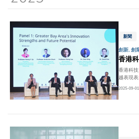
結
新聞
創新, 創
香港科
香港科技
越表現表
績。在過
2025-09-01
年間專利
宗。這些數據反映
神。本年
統。此排
市場方面的貢獻。 《全球創新指數》世界百強創新集群排名發布
場題為「
助理總幹事馬爾科．阿