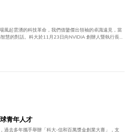
這場風起雲湧的科技革命，我們借鑒傑出領袖的卓識遠見，當
董會主席兼知名計算機科學家沈向洋教授展開了一場「爐邊
活力風釆以及與沈教授的睿智對談懾住，無不聽得屏息凝
技的看法和展望。 黃博士將人工智能比喻
智能發展的三個主要階段：事前訓練、深化訓練及思維躍
全球青年人才
，過去多年攜手舉辦「科大-信和百萬獎金創業大賽」，支