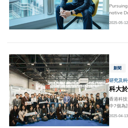
Pursuing
native D
family he
2025-05-12
新聞
研究及科技
科大於
香港科技
中7個為
航天工程
2025-04-13
領先地位。
Unive