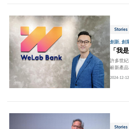
捷。我們
業於科大
到的專業知識，各展所長，
究時意識
Stories
創新, 創
「我是
許多世紀
嶄新產品
達先生現
2024-12-12
友可謂「
生，透過
袖思維，助其事業平步青雲。 立即觀看
Stories