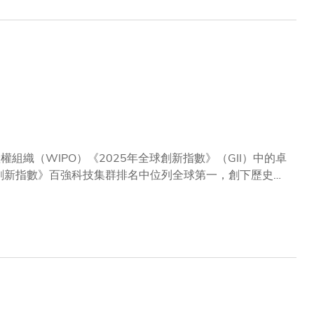
織（WIPO）《2025年全球創新指數》（GII）中的卓
球創新指數》百強科技集群排名中位列全球第一，創下歷史佳
深圳—香港—廣州」集群在幾項指標上表現突出，在過去五
3,775篇；至於風險資本交易量的密度為每百萬人135
活動納入評估指標，進一步印證了三地完善的創新生態系
肯定了三地在發展高等教育、吸引國際人才及提供穩健資本
另一場題為「世界各地的領先集群」，由世界知識產權組織