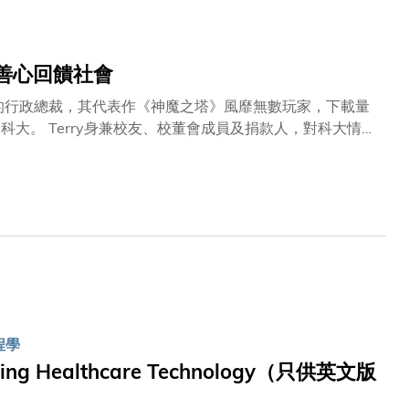
要地位。」
善心回饋社會
ad 的行政總裁，其代表作《神魔之塔》風靡無數玩家，下載量
人，對科大情深
供的緊急援助。 Terry拿著信件，回憶
，向我們發放一筆緊急經濟援助 。我一直銘記並感激科大
倒流，Terry還會選擇入
一定會！」 讓我們一起見證這位科大人如何將感恩化為傳承，惠及更多學子。
程學
ating Healthcare Technology（只供英文版