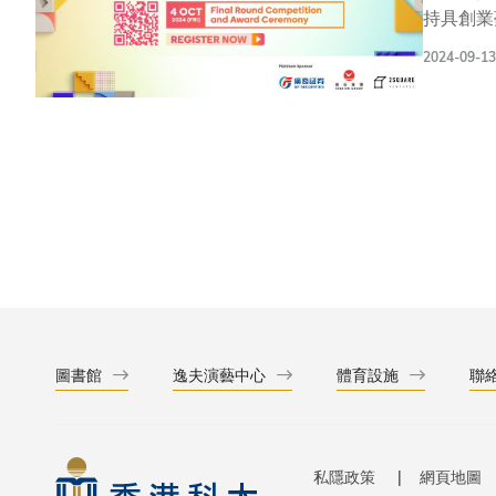
持具創業
發展的未
2024-09-13
香港與不同海外大學的
年更新增
和越南等15個國家和地區。 賽事今年以「開創
多改善人類
ESG（
教授表示
團隊，提
訓、配對
各地的初
際創新科
圖書館
逸夫演藝中心
體育設施
聯
私隱政策
網頁地圖