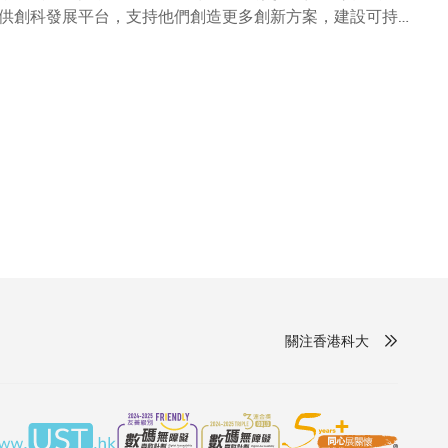
供創科發展平台，支持他們創造更多創新方案，建設可持續
，並破紀錄接獲近340隊來自本港及海外的隊伍參賽，促進
近四分之一來自澳洲、加拿大、德國、印度、新加坡、美國
ability Impact Award）﹐逾半參賽方案具備
推動社會的可持續發展注入動力。 科大校長葉玉如
。『百萬獎金創業大賽』多年來成功孕育出不少出色的創新
與工商界合作伙伴緊密合作，為有志創業的師生提供包括培
科大推動國際化的願景發展方針契合。我十分期昐來自世界
激發更多創新意念，從長遠來看，將進一步鞏固香港作為國
關注香港科大