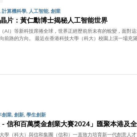
 計算機科學, 人工智能, 創業
晶片：黃仁勳博士揭秘人工智能世界
（AI）等新科技席捲全球，世界正經歷前所未有的蛻變，面對
大）校園上演一場充滿智慧的對話。科大於11月23日向NVIDIA 創辦人暨執行長
士頒授工程學榮譽博士學位，黃博士甫成為科大一分子，即與校
、領導力與創業精神等議題。 這天，黃博士穿上其標誌性黑色皮褸，一如以往展現時尚魅力，不同的是這件
「HKUST」（科大英文簡寫）字樣，在場幾百位觀眾更被他的
能在未來十年將呈現前所未有的飛速發展，並邀請黃博士分享他對此革命性科
翻譯機」，讓使用者一機在手即可掌握世間事物，他概括了人工
年創業, 創新, 學生創新
 - 信和百萬獎金創業大賽2024」匯聚本港及
大學（科大）與信和集團（信和）一直致力培育新一代創意人才