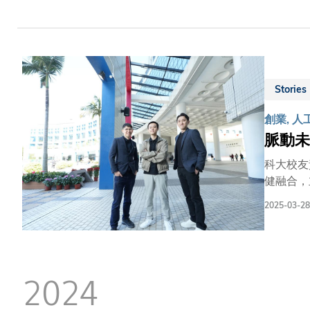
每年預計可
隊伍，則
交通燈控
顯科大具
車流控制
Stories
團隊參與
（HKG
創業, 人
脈動未
科大校友
健融合，
流動應用
2025-03-28
斯》評選的「
開創出嶄
更宏大的願景
新應用程
2024
體積描記
血壓以至