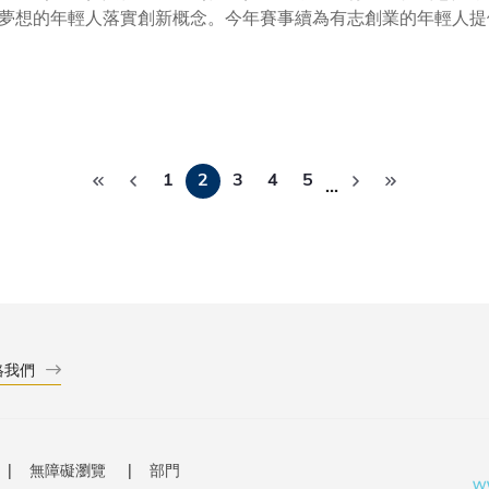
夢想的年輕人落實創新概念。今年賽事續為有志創業的年輕人提
來，為全球發展作出貢獻。今屆比賽首度開放予海外大學生參加
合作，激發創新意念交流。 賽事一如既往吸引了眾多對創科抱有熱忱的創業團隊參與，除了本地隊伍外，今
「國際學生組賽道」，讓海外學生可自行組隊參與。參賽隊伍中
你的豐碩未來（Empower Your Future）」為題，旨在支持有志創業的年輕人提出更
生活的嶄新方案。大會今年亦續設「可持續發展影響力獎」（Sustain
Pagination
環境、社會及管治）元素，鼓勵初創企業推廣ESG理念，為培育初創人才及
1
2
3
4
5
…
：「我衷心感謝信和集團多年來對科大推動創業發展的堅定支持
升本地創科生態。科大作為本地最早推動創新創業的大學，一直
、指導和資金等支持，今年比賽所增設的國際學生組賽道，更與
創團隊匯聚香江，藉著交流互動，擴闊視野，推動創新與合作，
技中心和初創孵化中心的地位。」
絡我們
無障礙瀏覽
部門