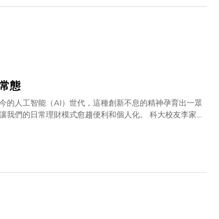
均可媲美醫用器材。」 這三位公司創辦人畢
等。科大於這些學術範圍素來廣受國際讚譽，三人善用學習
無人知曉。」
常態
今的人工智能（AI）世代，這種創新不息的精神孕育出一眾
日常理財模式愈趨便利和個人化。 科大校友李家
輕重。在科大人的12種特質之中，這位畢業自科大工學院的校
面貌。他在與科大深度對談中，分享自己從一位內向的學
寶貴的學習旅程中，為他開拓了全新視野，並培養了他的領