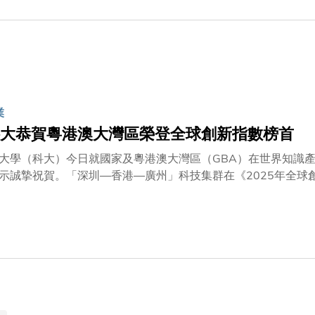
業
大恭賀粵港澳大灣區榮登全球創新指數榜首
大學（科大）今日就國家及粵港澳大灣區（GBA）在世界知識產權組
示誠摯祝賀。「深圳—香港—廣州」科技集群在《2025年全
去五年中，該集群一直蟬聯全球第二，實力非常雄厚。今年，「
申請的密度為每百萬人2,292個，科學論文發表的密度為每百萬人
了此集群驕人的增長及引領全球創新的活力。 深港廣三地持續的輝煌成就彰顯大灣區內強大的協同效應與合作精
度的排名除了考量專利申請與科學文章發布數量，更將風險投資
名重「量」之餘，亦重「質」。除肯定上述的可量化成果外，亦
會今年更首度選址香港舉行，活動期間舉行了專題座談會，其中一
大灣區的創新優勢與未來潛力」，由科大校長葉玉如教授主持；
萊曼（Marco ALEMAN）主持。 葉校長於專題座談會致辭中表示：「有幸見證香港首次主辦此盛況空前的活