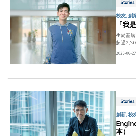
Stories
動，此次
校友, 創
「我是
生於基層
超過2,300
義重。在他
2025-06-27
道：「爸
對我們一家人的支援 
成立「學生緊
Stories
創新, 校
Engin
本）