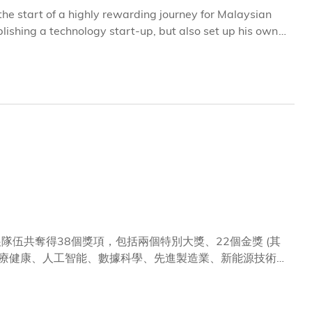
e start of a highly rewarding journey for Malaysian
blishing a technology start-up, but also set up his own
伍共奪得38個獎項，包括兩個特別大獎、22個金獎 (其
醫療健康、人工智能、數據科學、先進製造業、新能源技術、
下歷史佳績，並領先本地同儕，彰顯大學於創新發明方面的
獲頒特別大獎「Prize of the Technical
別嘉許金獎」，其零溫室氣體彈卡製冰機發明，如取代現時所有商用雪櫃，