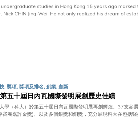
 undergraduate studies in Hong Kong 15 years ago marked th
r. Nick CHIN Jing-Wei. He not only realized his dream of esta
re.
, 獎項, 獎項及排名, 創業, 創新
第五十屆日內瓦國際發明展創歷史佳績
大學（科大）於第五十屆日內瓦國際發明展再創輝煌。37支參展隊
評審團嘉許金獎)、以及多個銀獎和銅獎，充分展現科大在包括
等不同範疇的領先地位。科大今年的獲獎數目冠絕往年，再度創
 在眾多獲獎項目中，科大機械及航空航天工程學系孫慶平教授領導的團隊，
rsity of Cluj-Napoca – Romania」以及「評判特