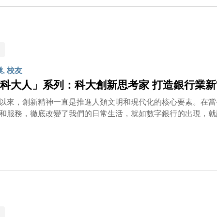
將應用程式與接觸式醫學級別儀器對比，結果顯示我們的產品在各項參數上，
工學院的不同研究生課程，包括生物工程、工業工程和決策分析
終獲得今日成就。 Kyle回憶三人在2020年與現任工學院副院長蘇孝宇教授攜手創業，說道：「我們在研
到，若一直把自己局限於實驗室裏，即使創作了出色的發明，也
業, 校友
科大人」系列：科大創新思考家 打造銀行業新
以來，創新精神一直是推進人類文明和現代化的核心要素。在當
和服務，徹底改變了我們的日常生活，就如數字銀行的出現，就讓我們的
為WeLab Bank行政總裁，對於開拓數字銀行業的發展舉足
創新思考家」的典範。他一直勇於革新傳統，重塑現今銀行業的
擔任學生宿舍樓主，逐漸建立自信，成為出色的領導者。在科大
影片，了解這位「創新思考家」的成長歷程。你也想知道自己的科大人特質嗎？按此或掃描
以下二維碼，參與科大AI問卷測試，發掘你的科大人特質！