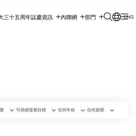
大三十五周年誌慶
資訊
內聯網
部門
ENG
學生
學生內聯網
學術部門
職員
職員行政內聯網
學術課程
校友
校友內聯網
行政部門
社交平台及應用程
傳媒
式
公眾
業
可持續發展目標
任何年份
任何新聞