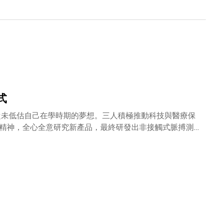
Automobile Club Prize – ACS」以及一項金獎的
能學域助理教授劉浩所領導，團隊將大語言模型應用於智能
年，不少參展項目均由科大與政府及業界夥伴共同開發，盡
以堅實的科研基礎，為全球包括醫療健康、氣象預測、交通
挑戰，提供實際解決方案。當中三個研究項目由具海外研究
中心（ACCESS）」及「香港生成式人工智能研發中心
式
ic）從未低估自己在學時期的夢想。三人積極推動科技與醫療保
精神，全心全意研究新產品，最終研發出非接觸式脈搏測量
手機應用程式。同年，Kyle 和 Teric 雙雙躋身《福布
路，三人在創業旅途中，不僅
健康科技初創公司PanopticAI的創辦人。如今三子懷抱
通往醫療保健新世代 這款嶄
破地理限制，開創個人醫療保健新世代。程式可透過「遠程光電
微變化，並得出一系列生命體徵數據，包括心率、呼吸頻率、
創新方法可免卻使用大型儀器或身體接觸，讓健康監察變得更方便快