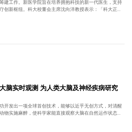
筹建工作。新医学院旨在培养拥抱科技的新一代医生，支持
疗创新枢纽。科大校董会主席沈向洋教授表示：「科大正式
计划不仅是应对本港未来医疗需求的关键一步，更有助强化
组』的全面审议，同时感谢过去两年来众多专家学者及社会
和香港中文大学的医学院携手合作，通过资源分享与优势互
工大学已分别在中医学、专职医疗及护理人才培养方面奠定
促进香港医疗教育的多元化发展。科大校长叶玉如教授再次
特区政府一直以长远目光推动香港发展为国际科研与医学教
的规划，积极把握北部都会区发展等重大机遇。新医学院的
举措，将助力香港建设世界一流的大学与学科。我们期待在北
疗与科技人才。」
大脑实时观测 为人类大脑及神经疾病研究
功开发出一项全球首创技术，能够以近乎无创方式，对清醒
动物实施麻醉，使科学家能直接观察大脑在自然运作状态下
为神经科学研究开辟全新路径。人类大脑构造极其复杂，科
力共振成像、脑电图、电脑断层扫描和正电子发射断层扫描