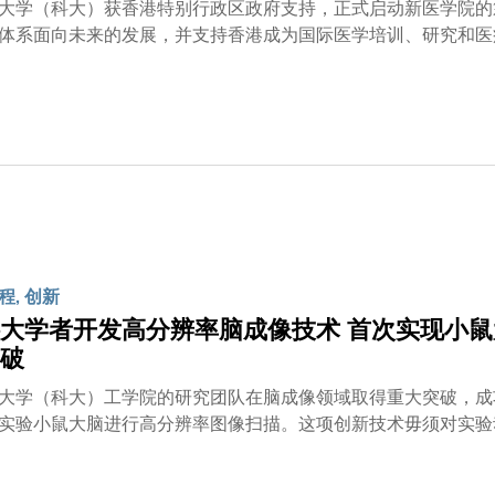
大学（科大）获香港特别行政区政府支持，正式启动新医学院的
体系面向未来的发展，并支持香港成为国际医学培训、研究和医
香港第三所医学院，是大学创校以来最重要的里程碑之一。这项
体系的韧性与发展。科大衷心感谢特区政府『筹备新医学院工作
大的支持。」沈教授强调，科大期待在不久的将来能与香港大学
推动香港医学教育与科研的发展。同时，香港浸会大学和香港理
，科大相信未来存在广泛空间与这两所大学开展多元协作，共同
长官、医务卫生局局长及教育局局长对科大的支持，她表示：「
积极回应国家教育强国的战略目标。科大必将全力配合特区政府
是对接《教育强国建设规划纲要（2024–2035年）》的重要
的平台上，深化产学研协作，为国家与香港培育更多高层次的医
程, 创新
大学者开发高分辨率脑成像技术 首次实现小鼠
破
大学（科大）工学院的研究团队在脑成像领域取得重大突破，成
实验小鼠大脑进行高分辨率图像扫描。这项创新技术毋须对实验
动，未来将有助深入探索人类脑部在健康和疾病状态下的运作，
试图利用脑成像技术探索其运作机制。然而，现有成像技术如磁