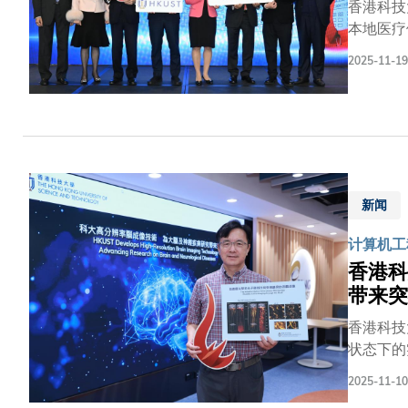
香港科技
本地医疗
启动筹建
2025-11-19
本港医疗
各界对科
补，共同
坚实基础
感谢行政
育枢纽，
成立，正
新闻
都大学城
计算机工
香港科
带来突
香港科技
状态下的
的组织活
2025-11-10
学家一直