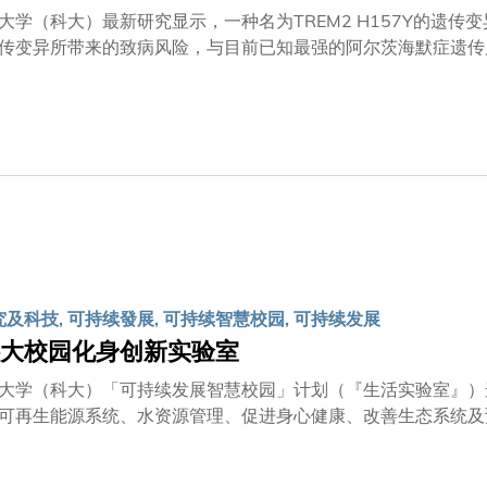
大学（科大）最新研究显示，一种名为TREM2 H157Y的遗
传变异所带来的致病风险，与目前已知最强的阿尔茨海默症遗传风
行性病变。这项研究是该领域首个针对中国人群多发的阿尔茨海默症
究。研究成果已刊登于国际权威科学期刊Alzheimer’s & Dementia: The
和病人照顾影响深远。主要研究结果包括：TREM2 H157Y 遗
症患者就有一人携带 TREM2 H157Y 遗传变异。携带TREM2
Y遗传变异的阿尔茨海默症患者出现更严重的病理影响。
究及科技, 可持续發展, 可持续智慧校园, 可持续发展
大校园化身创新实验室
大学（科大）「可持续发展智慧校园」计划（『生活实验室』）
可再生能源系统、水资源管理、促进身心健康、改善生态系统及
研人员研发的项目在投入实际应用之前，先在校园验证他们的原型与创新构想。 这八个由不
获大学拨款逾330万港元，并将于今年稍后时间，陆续于校园