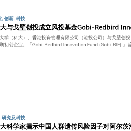
数据，包括病理报告及转录组学数据，可在短短数分钟内自动生
片细节提问。
, 创新, 科技
与戈壁创投成立风投基金Gobi-Redbird Innova
大学（科大）、香港投资管理有限公司（港投公司）与戈壁创投
初创企业。「Gobi-Redbird Innovation Fund (Go
全球提供变革性解决方案。作为「红鸟创新基金(RIF)」框架下的
与创新生态系统，以及戈壁创投在亚洲首屈一指的创投经验，并
成果的商业化进程，包括生物科技、工业4.0、人工智能与机
年5月在其主办的「国际耐心资本论坛」上公布的「耐心资本专项
机构，肩负着双重使命：在追求财务回报的同时，提升香港长远的竞
，均源自科大，其中包括割草机械人开发商来牟科技（Lymow
圆设计公司原子半导体（Atom Semiconductor）；以
ellerus Technology）。该基金由戈壁创投负责管理，
, 研究及科技
大科学家揭示中国人群遗传风险因子对阿尔茨