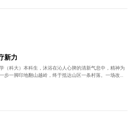
疗新力
学（科大）本科生，沐浴在沁人心脾的清新气息中，精神为
一步一脚印地翻山越岭，终于抵达山区一条村落。一场改变
的山区村
光是前往最近的诊所就要跋涉一个多小时，令许多村民望而
该计划鼓励学生运用设计思维，应对全球的医疗挑战。凭借
携手开发远程医疗系统，让偏远地区的病患获得及时诊治。