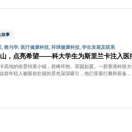
大故事
区, 教与学, 医疗健康科技, 环球健康科技, 学生发展及联系
山，点亮希望——科大学生为斯里兰卡注入医
卡高地的哈普特莱小镇，群峰环抱、茶园如茵。一群香港科技大
这群年轻人被眼前壮丽的景色深深吸引，他们背着行囊和装备，
就此展开——他们要将遥距医疗的希望种子带进斯里兰卡高地。 科大学生徒步一个多小时，抵达哈普特莱
 跨越山峦的远程医疗科大生物化学及细胞生物学一年级生陈恺俊，是这项远程医疗计划的核心成
知山区居民的困境：「这里交通不便，村民外出求医困难重重。
失必要的医疗护理。」这个项目源于科大的「视野无界」计划，
来建立的广泛网络，陈同学团队得以与斯里兰卡当地机构合作，