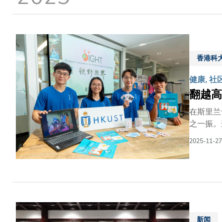
香港科
健康, 社
翻越高
在斯里兰
之一振。
生命的旅程，
2025-11-27
落，为建立远程医疗系统做准备。
员。他深
却步，错
计划多年
新闻