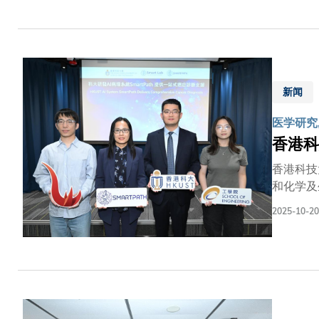
等，均难
症、亨廷
环、胶质
令观察大
点感测与整形
期刊发表的「
新闻
FSS）
医学研究
组织。然
吸收和散
香港科
香港科技
和化学及
治疗评估
2025-10-20
规模最大
务，包括
型框架，
系统的核
准识别不
治疗奠定