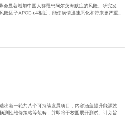
传变异会显著增加中国人群罹患阿尔茨海默症的风险。研究发
险因子APOE-ε4相近，能使病情迅速恶化和带来更严重
遗传风险因子TREM2 H157Y遗传变异所进行深入的家
 Journal of the Alzheimer’s Association，对
传变异与阿尔茨海默症风险增加相关。大约每 200 名中国阿
 H157Y遗传变异患者的临床病情恶化更迅速。携带TREM2
选出新一轮共八个可持续发展项目，内容涵盖提升能源效
预测性维修策略等范畴，并即将于校园展开测试。计划旨在
同学系与部门教职员主导的
各处推出试行。『生活实验室』把清水湾校园打造成创新方案