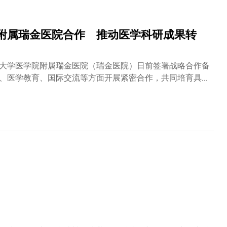
附属瑞金医院合作 推动医学科研成果转
大学医学院附属瑞金医院（瑞金医院）日前签署战略合作备
、医学教育、国际交流等方面开展紧密合作，共同培育具备
研成果应用及转化，促进两地医疗健康事业实现高质量的可
毅可教授率团到访上海，与华山医院党委书记郑宁及院长毛
建立深度合作关系，考察两院在人工智能和新兴技术在临床
理等领域的具体应用。沈向洋教授表示：「华山医院和瑞金
新、人才培育和师资培训，同时促进跨学科和国际学术交
疗领域的紧密合作，我们期待为香港及国家的医疗健康产业
目标。」叶玉如教授表示：「科大很荣幸与两所上海顶尖医
学教育和临床实践基地，为医学院学生提供临床实习机会和
临床经验，将为科大医学院的课程设计及医学科研方向带来