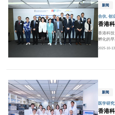
量的文字
新闻
能针对切
合伙, 创业
香港科大
香港科技
孵化的早期
市场，为
2025-10-13
科研实力
领域科研
2025
耐心资本
初创公司
片的无晶
智（St
新闻
力。
医学研究
香港科