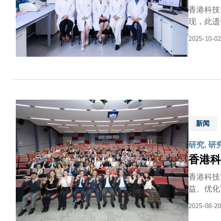
香港科技
现，此遗
的神经退
2025-10-02
族临床个案研
疾病监测
尔茨海默
H157
新闻
研究, 研
香港科
香港科技
益、优化
让学生及教
2025-08-20
项目，共