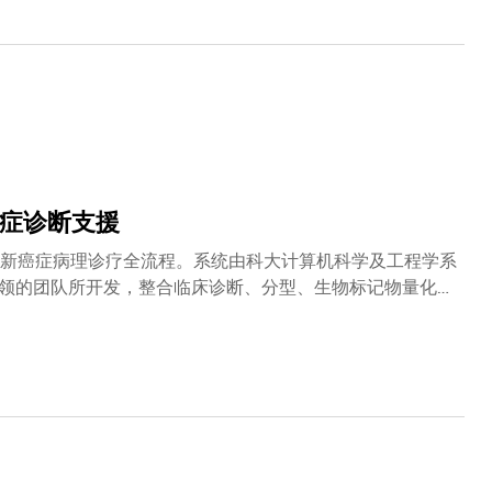
与人类高度相似，常被用作实验模型，用于研究阿兹海默
症疗法和疫苗效用等。然而，在麻醉状况下，小鼠的血液循
况理想。此外，小鼠在自然活动时亦会导致扫描图像模糊，
程学系教授瞿佳男教授带领团队开发的新技术「数字复用焦
haping，简称MD-FSS），建基于团队2022年在《自然 – 生物技术》
tion Focus Sensing and Shaping，简称ALPHA-
高精度和高校正阶数的优势，能以亚细胞级分辨率观测脑部深层
鼠大脑组织的活动状况。此外，小鼠颅骨的厚度和密度亦会显著
脑表层区域，图像质素也会因此下降，导致成像效果不佳。
癌症诊断支援
h，革新癌症病理诊疗全流程。系统由科大计算机科学及工程学系
领的团队所开发，整合临床诊断、分型、生物标记物量化、
更个人化的治疗方案。SmartPath建基于全球其中一个
万张全切片影像。系统可辅助专业医疗人员执行逾百项临床任
细病理报告等。系统的关键突破在于能通过综合病理基础模
胃癌。创新功能一站式支援临床诊疗全流程SmartPath
核心的通用病理基础模型（GPFM）提供了统一框架，能精
断，更能预测患者的生存期及评估潜在治疗反应，为个人化
模态全切片病理基础模型（mSTAR）整合了病理影像及海