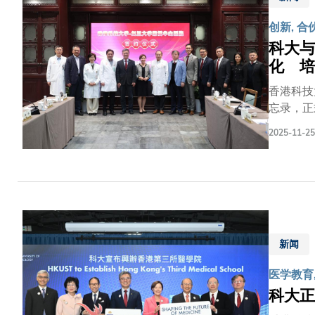
创新, 合
科大与
化 培
香港科技
忘录，正
国际视野
2025-11-25
持续发展
颖、瑞金
领域的应
医院拥有
流，大幅
发展注入
院合作，
新闻
平台，提
医学教育
启发，助
科大正