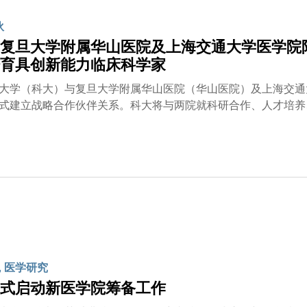
伙
复旦大学附属华山医院及上海交通大学医学院
育具创新能力临床科学家
大学（科大）与复旦大学附属华山医院（华山医院）及上海交通
式建立战略合作伙伴关系。科大将与两院就科研合作、人才培养
及前沿创新能力的临床科学家和医学人才，加速高水平的临床科
。科大校董会主席沈向洋教授、校长叶玉如教授、首席副校长郭
医院院长宁光及党委书记胡伟国，以及两院其他代表会面交流，
用和发展，并深入了解人工智能在疾病诊断、治疗优化和健康管
卓越的医学教育和研究实力，是次合作将强化科大的医学教育创
提升香港和内地的医学研究水平，造福社会。通过深化两地在医
新活力，全力支持国家『十五五』规划提出的加快建设健康中国
借助科大上海产教融合中心，我们期望将上海打造成为科大的医
升他们的临床实践能力和科研水平。两院的丰富教学资源和深厚
, 医学研究
力医学院在精准医学及智慧医疗领域的创新发展。」
式启动新医学院筹备工作