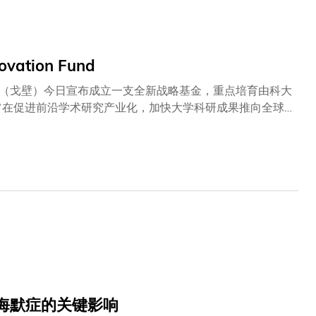
成资料详尽的病理报告，并具备视觉谘询功能，让病理学家
tion Fund
（戈壁）今日宣布成立一支全新战略基金，重点培育由科大
bi-RIF) 」旨在促进前沿学术研究产业化，加快大学科研成果推向全球
第二支风险投资基金，Gobi-RIF基金将整合科大的世界级
借助其遍布亚洲16个战略据点的卓越网络，加快四大重点
械人及金融科技。是次合作获港投公司支持，是港投公司于
基金」项目之一。港投公司为香港特别行政区政府全资拥有的
争力和经济活力。Gobi-RIF基金已锁定多家极具潜力的
），该企业在北美市场表现出色；专门研发模拟讯号集成芯
及专注于先进人工智能气象技术的空间级卫星解决方案提供商星睿云
将采取积极的投资策略，以提升香港在大湾区及更广泛地区的创新影响
海默症的关键影响