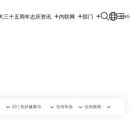
大三十五周年志庆
资讯
内联网
部门
ENG
学生
学生内联网
学术部门
职员
职员行政内联网
学术课程
校友
校友内联网
行政部门
社交平台及应用程
传媒
式
公众
题
03 | 良好健康与福祉
任何年份
任何新闻