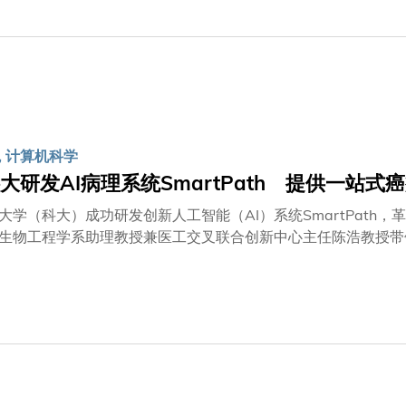
以解析大脑微细结构及工作机制。由于小鼠在基因和生理结构上
顿舞蹈症、脑痫症等神经系统疾病的治疗方法，以及多种人类癌
细胞形态及神经元活动会发生显著改变，实验效果远不如清醒状
脑细微部位的活动变得十分困难。由科大工学院电子及计算机工
」（Multiplexing Digital Focus Sensing and S
 模拟锁相相位检测焦点感测与整形（Analog Lock-in Phase Detec
技术进一步开发而成。 ALPHA-FSS利用三光子显微镜，具备
, 计算机科学
而，ALPHA-FSS的焦点测量速度仍不足以清晰捕捉清醒小
射进入大脑的光线，令双光子显微镜难以穿透颅骨。 即使是大
大研发AI病理系统SmartPath 提供一站式
大学（科大）成功研发创新人工智能（AI）系统SmartPat
生物工程学系助理教授兼医工交叉联合创新中心主任陈浩教授带
及预后跟进功能，涵盖多种癌症类型，以加快诊断速度，为患者提供
及最多元的病理数据集，涵盖34种主要人体组织部位、逾50
癌症病情分级、分型、治疗反应评估、存活率预测，以及生成详
精准诊断多种香港发病率最高的癌症，包括肺癌、乳腺癌、大肠癌及
心能力由两大整合式AI模型驱动：卓越的跨癌种通用能力：系统
同肿瘤类型及癌症亚型与生物标记物量化。该系统不仅能进行诊
基于数据的基础。多模态智能深化病理分析：系统另一重要的多