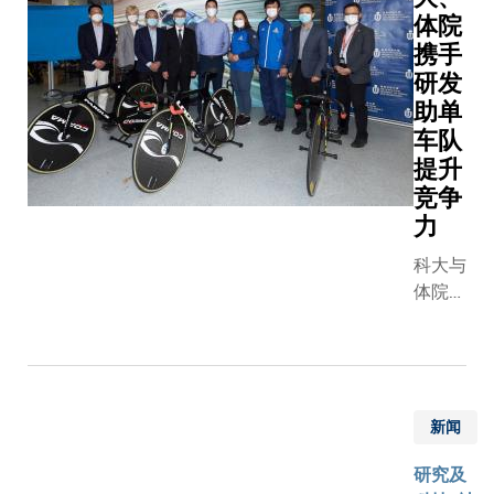
体院
携手
研发
助单
车队
提升
竞争
力
科大与
体院共
同利用
崭新方
法提升
香港单
车队运
新闻
动员在
研究及
东京奥