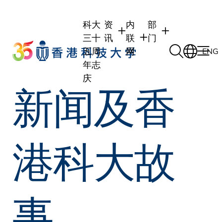
Skip
to
科大
资
内
部
main
三十
讯
联
门
content
五周
网
ENG
年志
庆
新闻及香
学生
学生内联网
学术部门
职员
职员行政内联网
学术课程
校友
校友内联网
行政部门
港科大故
社交平台及应用程
传媒
式
公众
事