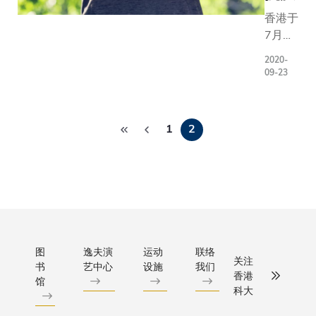
香港于
7月中
爆发新
2020-
冠肺炎
09-23
第三波
疫情
分
前，科
1
2
页
大商学
院二年
级学生
冯纪宁
经常与
救世军
露宿者
图
逸夫演
运动
联络
综合服
关注
书
艺中心
设施
我们
务的员
香港
馆
工一起
科大
在晚间