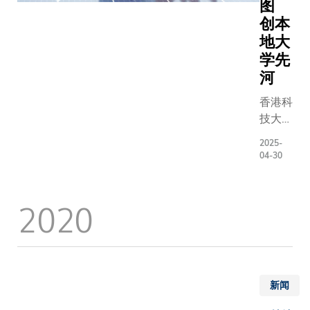
图
（ Energy
创本
Performa
地大
Contract
学先
简称EPC 
模式，由
河
法国企业
香港科
前期投资
技大学
於15年合
（科
期内通过
2025-
大）今
04-30
实的节能
日宣布
收回投资
推出
本，而科
2020
《净零
毋须承担
排放行
建造或设
动计
用。项目
划》
工智能系
（行动
核心，实
计
新闻
测课室，
划），
升能源效