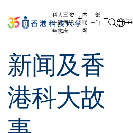
Skip
to
科大三
资
内
部
main
十五周
讯
联
门
E
content
年志庆
网
学生
学生内联网
学术部门
新闻及香
职员
职员行政内联网
学术课程
校友
校友内联网
行政部门
社交平台及应用
传媒
式
公众
港科大故
事