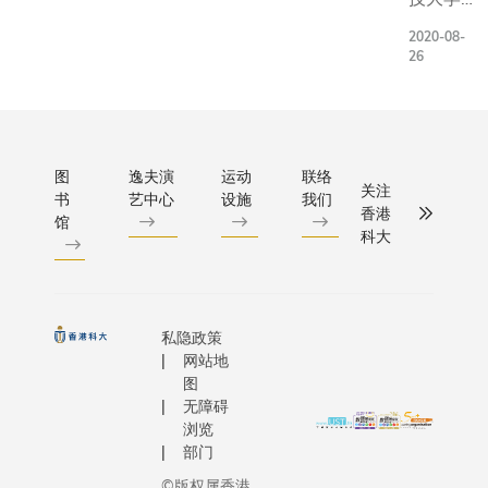
楼宇绿色
再生能
（科
项目。这
2020-08-
源所带
大）一
协议将推
26
来的发
直致力
扩展性、
电收
成为可
据为本及
益，共
持续发
市场效益
投放
展先
作模式，
图
逸夫演
运动
联络
3,000
驱，今
香港实现
关注
书
艺中心
设施
我们
万港元
日宣布
香港
环境减碳
馆
资金，
将于校
科大
景。主持
进一步
内逾50
仪式的法
推动减
个地点
香港及澳
碳研
建设一
领事杜丽
究，并
个达
私隐政策
士表示：
于校园
网站地
8,000块
一阶段合
图
应用各
太阳能
向签署后
无障碍
项创新
板的可
乐见香港
浏览
减碳方
再生能
大学与法
部门
案。
源项
队的合作
©版权属香港