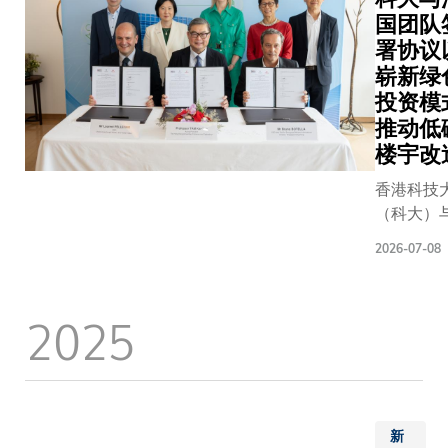
国团队
署协议
崭新绿
投资模
推动低
楼宇改
香港科技
（科大）
多家领先
2026-07-08
企业组成
盟今天签
程合约及
2025
阶段合作
录，投资
署对此表
迎。随着
协议正式
新