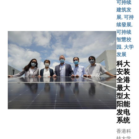
可持续
此为香
同时确保
建筑发
港高等
舒适度。
展, 可持
教育界
预计于24
续發展,
中，首
月内完工
可持续
份采用
二阶段的
智慧校
多管齐
备忘录由
园, 大学
下策略
大、布依
发展
的综合
宝嘉及威
科大
行动纲
共同签署
领，旨
安装
在把绿色
在推动
全港
合作范围
于
最大
幢大楼扩
2045
型太
学生宿舍
年前实
阳能
他校园设
现净零
并将探索
发电
排放的
的融资机
系统
愿景。
以支持全
科大将
香港科
进行更广
利用可
技大学