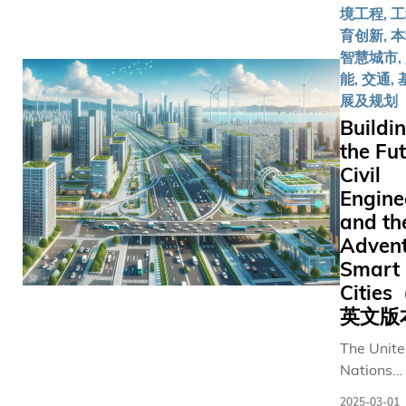
力。科大
4日在
状况极
在扩大
境工程, 
充分发挥
中国太
为困
温室效
育创新, 本
在人工智
平金融
难。
应，其
智慧城市,
能、机械
中心签
PUA-
幅度更
能, 交通,
人、材料
署合作
DEM
可能比
展及规划
科学及热
备忘
革新颗
科学家
Buildi
控工程等
录。双
粒模型
以往所
the Fut
领域的科
方将共
范式
知的高
Civil
研优势，
同开发
为应对
出
Engine
全力推动
和转移
这些挑
71%。
航天科技
and th
新技
战，科
成果的转
Advent
术，以
大土木
化与应
解决保
Smart
及环境
用。此举
险业面
Citie
工程学
不仅能提
临的问
系的赵
英文版
升香港在
题，并
吉东教
The Unit
航天科技
逐步建
授及其
Nations
领域的国
立长期
团队研
Departme
际竞争
合作夥
发了
2025-03-01