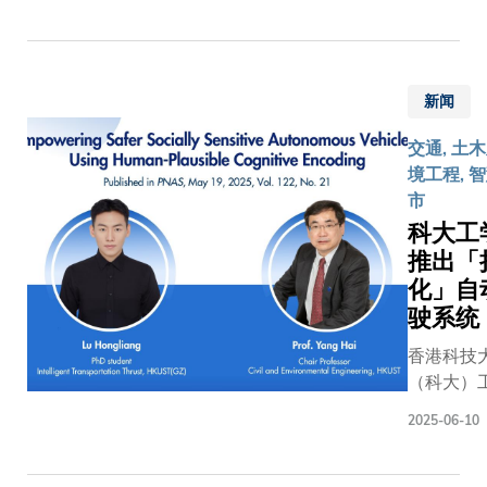
共同研制
Michael L
配备移动
the charg
充电设
firm – a 
备、能执
新闻
in design
行灵巧操
manufactu
作的多功
交通, 土
cutting-e
能月面操
境工程, 
technolog
作机械
市
software
人，旨在
科大工
services f
为国家月
推出「
professio
球探索任
化」自
construct
务作出重
industry. 
驶系统
要贡献。
personali
为支持这
香港科技
put anyon
一国际合
（科大）
his own j
作项目，
的跨学科
a young s
2025-06-10
香港特别
队最近成
growing u
行政区政
了一套「
Kong’s o
府已在
认知编码