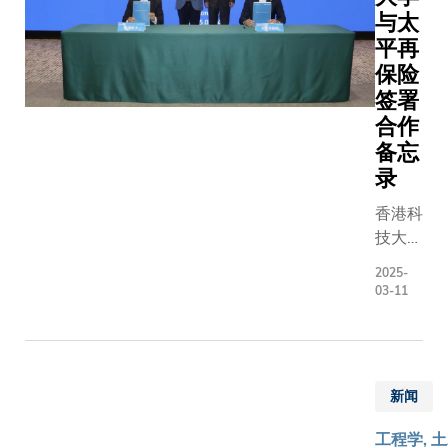
用，尤
大）工
务，以及
与太
其是当
学院开
承担创新
平再
这些物
发了一
及科技支
保险
质处于
种突破
援计划下
「不完
签署
性的研
『特别徵
全饱和
究方
合作
集（航天
状
法，显
备忘
科技）』
态」，
著提高
录
资助的
因而牵
了气候
『从中国
香港科
涉到毛
预测的
空间站监
技大学
细吸
准确
测温室气
（科
力、黏
度，并
2025-
体排放点
大）与
滞力等
由此达
03-11
源』研究
太平再
複杂的
致一项
项目，为
保险
计算因
重大发
国家航天
（太平
素在内
现——
事业的国
再）于
时，要
热带低
新闻
际化进程
2025
精准预
云反馈
提供助
年3月
测这些
不但正
工程学, 