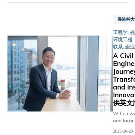
国国家航
天局委任
牵头「嫦
香港科大
娥八号」
国际合作
工程学, 校
项目——
环境工程,
月面多功
联系, 企
能操作机
A Civil
械人暨移
Engine
动充电站
Journe
（名为
Transf
「香港操
and In
作机械
Innov
人」）。
该项目将
供英文
汇聚海内
With a w
外航天领
and larger
域的学者
personality
与专家，
2025-10-20
easy to s