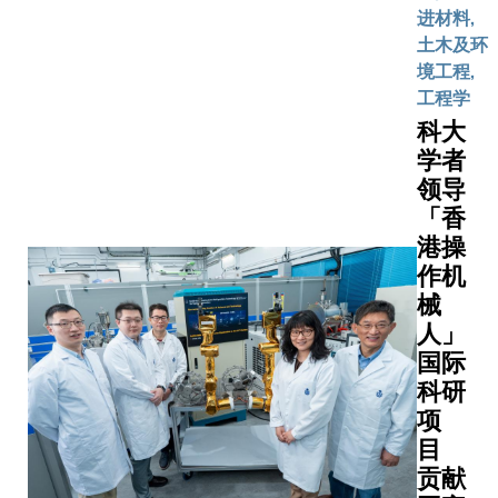
进材料,
土木及环
境工程,
工程学
科大
学者
领导
「香
港操
作机
械
人」
国际
科研
项
目
贡献