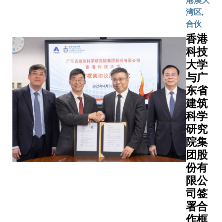
港澳大
娥八号」
(social
土壤、
湾区,
探测器计
sensitivi
沙粒和
合伙
划于
为了让自
药物粉
香港
2029年
「学习」
末等颗
科技
前后发
社会敏感
粒材料
大学
射，国家
大土木及
动力学
将来在月
与广
程学系讲
的理
面上建设
东省
杨海牵头
解。此
国际月球
建筑
团队借鉴
突破性
科研站。
科学、认
科学
模型能
届时，
和伦理学
透过综
研究
「嫦娥八
开发出符
合分析
院集
号」将着
认知逻辑
水、空
团股
陆于月球
方案，为
气及粒
份有
南极，并
驶系统配
子间的
限公
携带包括
真人司机
相互物
司签
「香港操
知、评估
理作
署合
作机械
能力。 该系统
用，准
作框
人」在内
结合了三