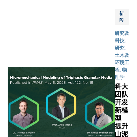
Town to b
InnoHK
统」，让
first Asia
科研平台
新
驶车（自
global co
上成立
闻
能像人类
Australia
「香港太
「思考」
attribute
研究及
空机械人
判断复杂
his caree
科技,
与能源中
这项崭新
his alma 
研究,
心」，由
将整体交
Hong Kon
土木及
科大主
降低26.
Universit
环境工
导，负责
对于行人
and Tech
程, 物
推动跨院
者等高风
(HKUST).
理学
校与跨地
来说，潜
科大
域合作。
更大幅减
科大「香
团队
51.7%
港操作机
开发
时，自驾
械人」将
新模
身风险也
与本地、
8.3%，
型
内地及海
驾驶技术
提升
外多所大
性迈进一
山泥