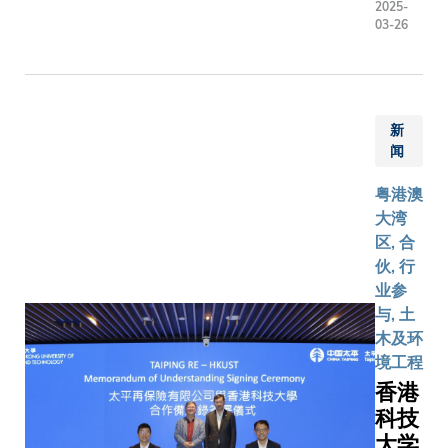
索领域的
2025-
致周边司
周边流
洋低云
03-26
成就举世
刹，或者
体（如
影响，
瞩目。香
面挤塞。
水、空
然而，
港凭藉
气）的
这些云
『背靠祖
互动关
层究竟
国、联通
新
係，对
是在减
世界』的
闻
预测土
缓还是
独特优
壤崩塌
加剧全
粤港澳
势，结合
或流体
球暖
大湾
雄厚的科
渗漏等
化，一
区, 合
研实力，
状况至
直以来
伙, 行
正积极融
关重
都是个
业参
入国家航
要。然
未解之
与, 土
天发展大
而，现
谜。最
木及环
局。科大
存模型
近，香
境工程
通过参与
在捕捉
港科技
香港
国家『嫦
这些相
大学
科技
娥八号』
互作
（科
探月任
大学