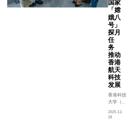
国家
「嫦
娥八
号」
探月
任
务
推动
香港
航天
科技
发展
香港科技
大学（科
大）去年
2025-12-
通过遴
18
选，获中