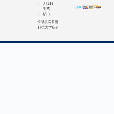
（如仅
无障碍
from an
学系系
考虑流
浏览
engineeri
主任张
体对固
部门
standpoin
利民教
体的单
©版权属香港
large-sca
授及太
向影响
科技大学所有
urbanizat
平再行
等），
also pres
政总裁
PUA-
tremendo
于晓东
DEM
opportunit
先生代
模型能
technolog
表双方
综合计
human as
签约。
算颗
as other s
香港物
粒、空
and econ
流及供
气和水
developm
应链多
之间的
元技术
物理交
研发中
互动
心业务
态，透
发展总
过多向
监卫志
耦合分