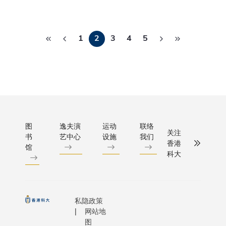
Economic
力、创造
伴关
「孔隙
Social Aff
显着经济
系。科
单元体
分
has predi
效益，更
大首席
– 离散
1
2
3
4
5
that by 2
将进一步
页
副校长
元模
over 68% 
巩固香港
郭毅可
型」
global
作为国际
教授及
（简称
populatio
创新科技
中国太
PUA-
reside in c
中心的地
平保险
DEM
This mass
位。」
集团副
模
projected
总经理
型）。
populatio
图
逸夫演
运动
联络
赵峰先
有别于
关注
书
艺中心
设施
我们
billion) wi
生举行
传统模
香港
馆
doubt put
会谈，
型多採
科大
great dea
并见证
用过度
strain on
备忘录
简化的
infrastruc
签署。
单向流
resources
科大土
私隐政策
固耦合
the world
网站地
木及环
分析
ecosystem
图
境工程