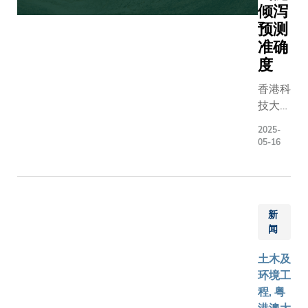
学及航天
现行自动
倾泻
科研机构
统的一大
预测
共同研
在于其「
准确
发，致力
单」风险
度
于推动航
制，即每
天技术全
比较两个
香港科
生命周期
无法像人
技大学
——从概
那样全面
（科
2025-
念设计、
路上的多
大）工
05-16
研发、制
动，例如
学院研
造到测试
路口优先
究团队
与系统集
行人，再
成功研
成的前沿
整与附近
发了一
创新。作
新
离；一旦
种革命
闻
为国家探
人安全，
性的计
月工程第
将注意力
算框
土木及
四期任务
他车辆。
架，深
环境工
的一部
态决策能
化了科
程, 粤
分，「嫦
为「社会
学界对