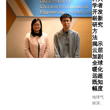
键角色，
Weighted
（如：
学者
以其卓越
Mapping
土壤、
开发
的自主功
决策过程
沙子，
崭新
能及精确
伦理权重
以及製
度，在适
研究
保护弱势
药和食
应月球极
方
例如在实
品生产
端环境方
法
上，自驾
中使用
面发挥极
在规则允
揭示
的粉
致的作
的情况下
末）的
云层
用。科大
能会主动
流动，
加剧
副校长
人。 三、行为
是支配
全球
（研究及
信念编码
许多自
暖化
发展）郑
(Behavior
然环境
远超
光廷教授
Belief
与工业
既知
表示：
Encodin
过程的
幅度
「中国航
预判自驾
基本机
天事业发
对整体交
制。理
地球气
展迅速，
的影响，
解这些
候深受
在深空探
突然变道
颗粒与
热带海