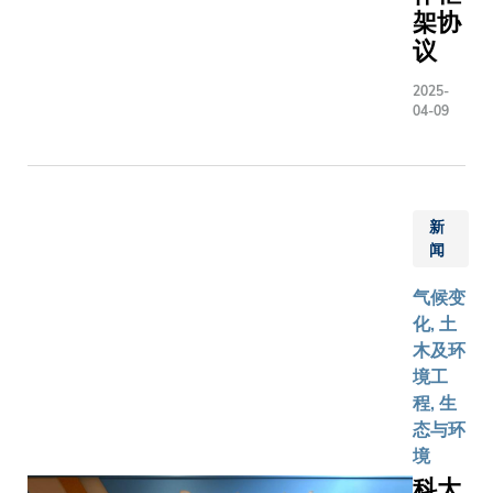
确预测
的国际月
架协
创新： 一、个
山泥倾
面机械人
议
体风险评
泻，改
科考家
(Individua
善农业
2025-
族，执行
Assessm
灌溉及
04-09
科学探测
评估每位
石油抽
任务。该
用者（包
取系
款由科大
人、单车
统，并
跨学科团
车与邻近
有助提
新
队研发的
的潜在风
升食物
闻
机器人，
括分析其
和药物
凝聚了顶
相对距离
的製造
气候变
尖跨学科
规律，例
流程。
化, 土
团队的前
路边行走
预测颗
木及环
沿科技精
会被归类
粒材料
境工
髓，将在
险群体。 二、
动力的
程, 生
国家重大
社会权重
挑战
态与环
航天任务
射模组
固体颗
境
中承担关
(Socially
粒材料
科大