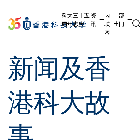
Skip
to
科大三十五
资
内
部
main
周年志庆
讯
联
门
content
网
学生
学生内联网
学术部
新闻及香
职员
职员行政内联
学术课
校友
校友内联网
行政部
社交平
传媒
式
公众
港科大故
事