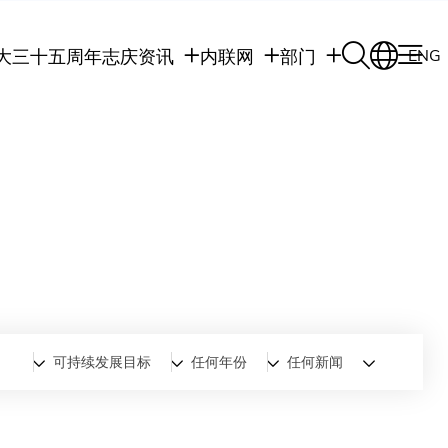
大三十五周年志庆
资讯
内联网
部门
ENG
学生
学生内联网
学术部门
职员
职员行政内联网
学术课程
校友
校友内联网
行政部门
社交平台及应用程
传媒
式
公众
可持续发展目标
任何年份
任何新闻