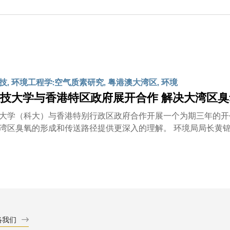
技, 环境工程学:空气质素研究, 粤港澳大湾区, 环境
技大学与香港特区政府展开合作 解决大湾区
大学（科大）与香港特别行政区政府合作开展一个为期三年的开
形成和传送路径提供更深入的理解。 环境局局长黄锦星先生(右六)、科大校长史维教授(右五)、科大环境及可持
宁治(右四)及其他来自环保署和飞行服务队等团队成员。 是次合作为大型科研计划「大湾区光化学臭氧污染及区域和
送特征研究」的一部分。该计划由广东省政府、香港特区政府和
万人早逝1。香港政府环境保护署(环保署) 今年推出「香
气蓝图2035」，以进一步改善本港和区内的空气质素，并协助
物﹕例如悬浮粒子、二氧化硫及二氧化氮方面取得重大进展，但
络我们