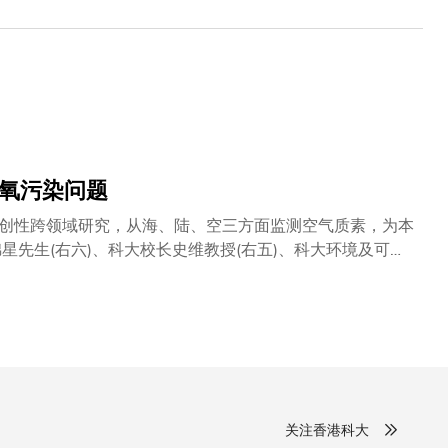
臭氧污染问题
创性跨领域研究，从海、陆、空三方面监测空气质素，为本
澳门特区政府联合推出，旨在研究臭氧对整个区域所造成的
本港于2050年达至碳中和。尽管当局近年在控制影响健康的
构成光化学烟雾的主要成分臭氧浓度却依然呈上升趋势。
关注香港科大