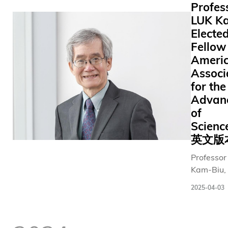
力，亦突
括ACM
项殊荣的
Profes
秉持初
and Deve
展、数
显科大在
SIGDA先
亚洲学
心，致
LUK K
Economie
字转
跨学科创
锋成就
者。奖项
力推动
Electe
Award 2
型，以
新、产学
奖、中国
为电子设
数据科
the
Fellow 
至经济
研协作，
计算机学
计自动化
学与人
Internati
韧性和
Ameri
以及科研
会海外杰
（EDA）
工智能
Public Pol
社会公
Associ
成果转化
出贡献
领域最享
领域的
Associati
平方面
for the
方面的优
奖、潘文
负盛名的
创新研
(IPPA).
最迫切
Advan
势与巨大
渊文教基
荣誉之
究，积
的挑
发展潜
of
金会杰出
一。每
极促进
战，开
力。展望
研究奖，
Scien
年，该奖
跨学科
创新局
未来，科
以及十余
英文版
项授予在
及国际
面。我
大将继续
项重要会
论文发
合作，
们很荣
Professor
强化创新
议和期刊
表、工业
为工程
幸获得
Kam-Biu, 
生态系
的最佳论
产品或其
科技进
一众成
C W Chu P
统，提供
文奖。此
他相关领
步与社
2025-04-03
就卓越
has been 
更完善的
外，他亦
域中展现
会发展
兼目光
2024 Fell
支持和资
成功将多
出具开创
贡献所
远大的
American
源，促进
项发明转
性理念，
长。」