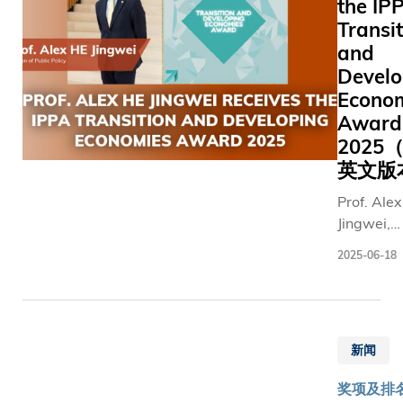
发中心主
工作的
the IP
致欢迎
寻技术，
影像分析
任郑光廷
鼓励，
Transi
辞时表
正协助企
领域作出
教授获全
更是对
and
示：
业在日益
卓越贡
球最大计
我们团
「透过
Develo
由人工智
献。他是
算机教育
队与所
冠名教
Econo
能驱动的
电机及电
及科学学
有合作
授席，
Award
市场环境
子工程师
会——计
伙伴共
科大能
2025
中提升竞
学会
算机协会
同努力
吸引和
英文版
争力。」
（IEEE）
辖下设计
的认
留住世
他指出：
会士、香
自动化专
可。我
Prof. Ale
界顶尖
「科大在
港工程学
项组别颁
也感谢
Jingwei,
学者，
研资局各
院院士及
发「先驱
香港给
Associat
一起推
项杰出学
东京大学
2025-06-18
成就奖
我一个
Professor
动创
者计划中
工学院院
2025」。
为科学
the Divisi
新，启
表现卓
士。郑教
郑教授是
发展作
Public Pol
发其他
越，充分
授凭卓著
该奖项自
贡献的
(PPOL) h
师生，
彰显大学
研究成果
设立以
宽广舞
新闻
been
从而应
的世界级
赢得许多
来，第二
台，未
recognize
对可持
科研实
荣誉，包
奖项及排名
位荣获这
来我将
the Transi
续发