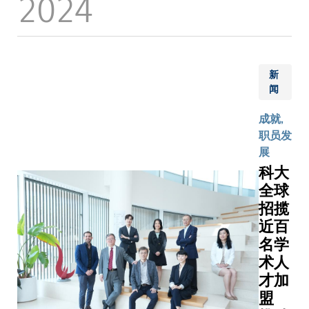
2024
机构和
Associati
科研成果
化为商业
从而对
科大校
捐赠者
Advancem
商品化及
产品。郑
EDA领域
长叶玉
支持，
Science (
培育新一
教授对获
产生深远
如教授
使科大
his 'disti
代创科人
颁授会士
影响，并
对此消
成为知
contributi
才。 我
衔深感荣
新
改变行业
息表示
识殿堂
particle p
们亦衷心
闻
幸，并表
在设计、
欣喜：
和推动
particular
感谢研资
示：「这
验证和制
「我们
社会转
leadershi
成就,
局一直以
项荣誉是
造复杂电
衷心祝
型的强
experimen
职员发
来的鼎力
对我和团
子系统方
贺郭毅
大引
have she
展
支持，让
队多年来
面的学
可教授
擎，让
light on C
科大
科大学者
在电子设
者。奖项
当选中
严谨的
violation
全球
得以持续
计自动化
评审委员
国工程
学术研
neutrino
开展前沿
招揽
以及电子
会赞扬郑
院外籍
究与现
oscillatio
科研、推
电路和计
近百
光廷教授
院士。
实世界
AAAS is o
动突破性
算系统的
名学
在EDA、
他在人
需求紧
world’s l
创新，并
软硬件协
术人
测试、验
工智能
密结
general sc
为香港、
同设计方
证和人工
才加
领域的
合，进
society a
国家以至
面所做努
智能芯片
开创性
盟
一步巩
publisher 
全球的社
力的肯