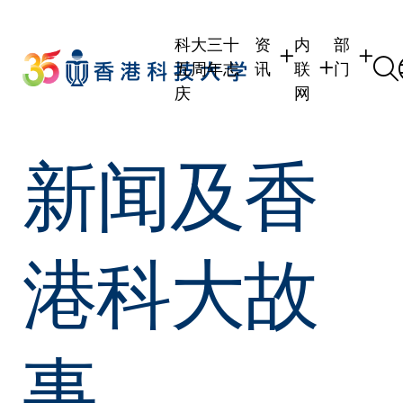
Skip
to
科大三十
资
内
部
main
五周年志
讯
联
门
content
庆
网
学生
学生内联网
学术部门
新闻及香
职员
职员行政内联
学术课程
校友
校友内联网
行政部门
社交平台
传媒
式
公众
港科大故
事