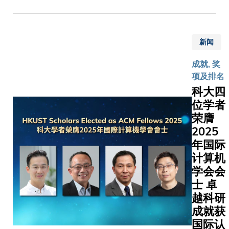
局）最新
公布的
2026/27
新闻
年度「高
级研究学
成就, 奖
者计划」
项及排名
及「研究
科大四
学者计
位学者
划」中，
荣膺
共有三名
2025
学者获颁
年国际
殊荣，以
计算机
表彰其在
电化学合
学会会
成、量子
士 卓
材料及生
越科研
成式人工
成就获
智能
国际认