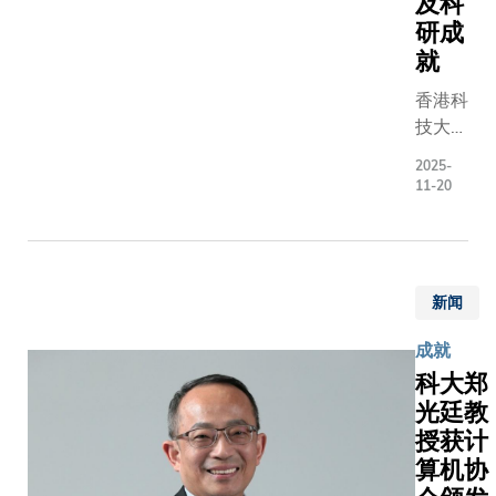
及科
者，并表
教授熊辉
贡献。
研成
示：「香
教授，以
中国工
港特区政
分别表彰
就
程院作
府正积极
其在电子
为国家
香港科
编制本港
电路和计
工程科
技大学
首份五年
算系统设
学技术
（科
规划，与
计自动
2025-
界最高
大）今
国家『十
11-20
化、软硬
学术机
天举行
五五』规
件协同设
构，院
第八届
划紧密对
计; 计算
士荣衔
冠名教
接。其中
机视觉分
代表工
授席就
一项重点
割、场景
新闻
程科学
职典
策略，是
和纹理分
技术领
礼，向
推动基础
析; 数据
成就
域终身
七位杰
科研成果
库查询处
科大郑
享有的
出教授
转化，并
理理论及
光廷教
最高学
颁发冠
以人工智
实践; 以
授获计
术成
名教授
能赋能产
及人工智
就。郭
算机协
席，并
业发展，
能及移动
教授表