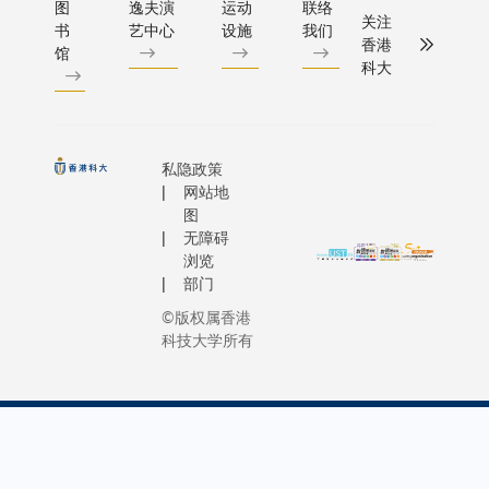
图
逸夫演
运动
联络
究成果在
多个国
多人才
慷慨支
关注
science a
书
艺中心
设施
我们
意想不到
家与地
投身前
香港
持。她
engineeri
馆
的领域中
区的顶
沿科技
科大
表示：
得到应
尖学
创新，
「科大
用，这正
者，助
为国家
凭借世
是跨学科
力大学
发展贡
界一流
研究为何
推动创
私隐政策
献力
的教
网站地
有意义的
新并巩
量。」
学、研
图
原因。在
固各重
作为全
究与创
无障碍
经历了半
点领域
球知名
新，致
浏览
导体行业
的教研
的计算
力于造
部门
无数次的
实力。
机科学
福社
©版权属香港
高低跌宕
2022
家，郭
会，深
科技大学所有
后，庆幸
年，行
毅可教
受全球
我们现正
政长官
授在
认可。
身处行业
李家超
2020
七位新
另一波发
于首份
年来港
晋冠名
展的黄金
施政报
前，曾
教授在
时代，这
告中提
于伦敦