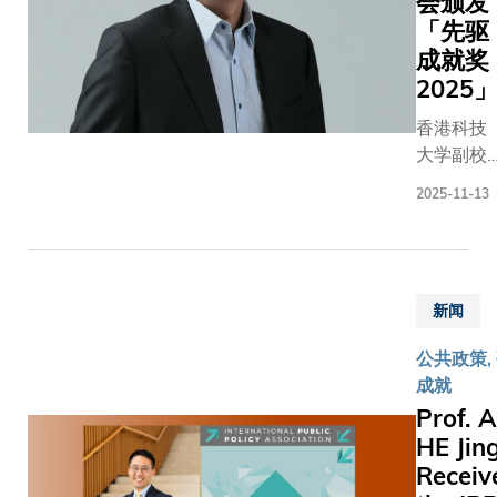
会颁发
表扬捐
从而加快
计算方面
示：
「先驱
赠者对
香港建设
的杰出贡
「对于
推动科
成就奖
成为国际
献。郑光
能够当
大持续
2025
创新科技
廷教授是
选中国
追求卓
中心。科
电子设计
香港科技
工程院
越学术
大学者在
自动化和
大学副校
院士，
和科研
电化学合
电脑晶片
长（研究
我感到
的鼎力
2025-11-13
成及量子
及系统软
及发
非常荣
支持。
材料领域
硬件协同
展）、电
幸，衷
就职典
取得的突
设计领域
子及计算
心感谢
礼由科
破性成
的权威专
机工程学
中国工
大副监
果，正为
家。他在
新闻
系及计算
程院给
督陈祖
产业转型
促进跨学
机科学及
予的肯
泽博士
升级注入
科研究合
公共政策, 
工程学系
定。这
主持。
新动力 ;
作方面拥
成就
讲座教
份殊荣
科大校
同时，我
有丰富的
Prof. A
授、香港
不仅是
董会主
们研发的
经验，并
HE Jin
智能芯片
对我个
席沈向
生成式人
在电脑视
Receiv
与系统研
人科研
洋教授
工智能搜
觉和医学