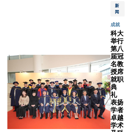
学及工
币1,972
工程学系
新
程学系
闻
万元经
讲座教
与电子
费，将用
授、冯诺
及计算
成就
于深化前
依曼研究
机工程
科大
沿科研探
院院长贾
学系讲
举行
索，加快
佳亚教
座教授
第八
科研成果
授、计算
郭毅可
转化，并
机科学及
届冠
教授当
为推动产
工程学系
名教
选为中
业升级注
教授易珂
授席
国工程
入新动
教授，以
就职
院外籍
力。科大
及科大
院士，
典
副校长
（广州）
以表彰
礼
（研究及
协理副校
其在信
表扬
发展）郑
长（知识
息与电
学者
光廷教授
转移）及
子工程
卓越
衷心祝贺
人工智能
学领域
学术
三位学
学域讲座
的卓越