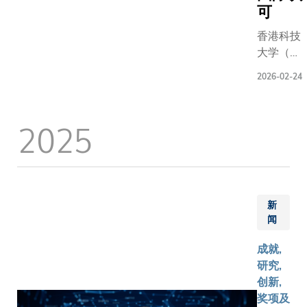
（AI）等
可
前沿领域
所开展的
香港科技
创新研
大学（科
究，以及
大）四位
2026-02-24
在推动具
学者获颁
深远影响
全球最大
力的科研
计算机专
2025
成果方面
业组织
作出的卓
「国际计
越贡献。
算机学
其中，科
会」
大化学及
（ACM）
新
生物工程
颁授会士
闻
学系系主
荣衔。今
任兼讲座
年全球共
成就,
教授邵敏
71位学者
研究,
华教授获
获颁此荣
创新,
颁「研资
衔，在亚
奖项及