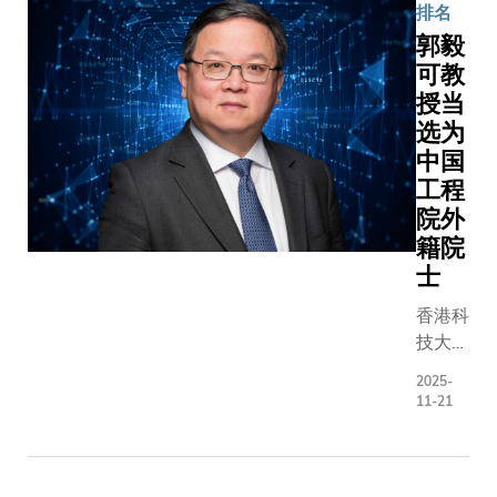
局高级研
洲地区的
排名
究学者」
12位新选
郭毅
荣衔 ; 物
会士中，
可教
理学系副
其中四位
授当
教授刘军
便来自科
选为
伟教授，
大，包括
中国
以及市场
科大副校
工程
学系兼工
长（研究
院外
业工程及
及发
籍院
决策分析
展）、电
士
学系副教
子及计算
授刘佳教
机工程学
香港科
授则获颁
系和计算
技大学
「研资局
机科学及
（科
研究学
2025-
工程学系
大）首
11-21
者」荣
讲座教授
席副校
衔。三位
郑光廷教
长兼计
学者合共
授; 计算
算机科
获得逾港
机科学及