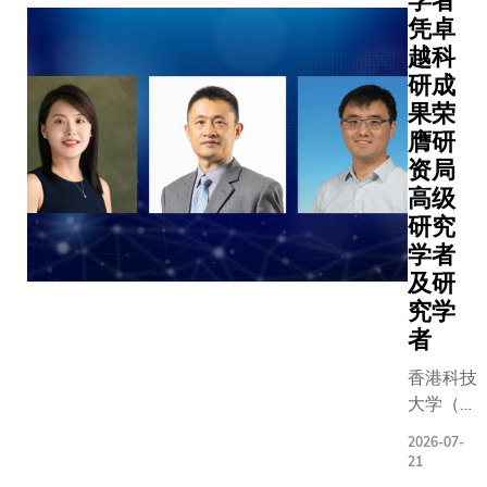
学者
凭卓
越科
研成
果荣
膺研
资局
高级
研究
学者
及研
究学
者
香港科技
大学（科
大）在研
2026-07-
究资助局
21
（研资