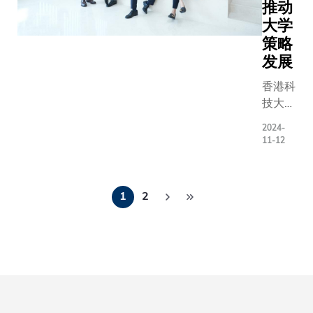
设计等方
贡献，
推动
固科大
scientific 
会经济发
定。我们
面的卓越
为科大
大学
在推动
recognize
展创造长
将继续促
和持续贡
乃至整
创新、
策略
extraordi
远价
进跨学科
献，并表
个香港
培育领
achievem
发展
值。」邵
研究合
彰其在领
的创新
袖及促
scientists
敏华教授
作，并推
导和创新
香港科
科技生
进社会
engineer
（研资局
进智能晶
方面的终
技大学
态注入
变革方
innovator
高级研究
片的电子
身成就，
（科
了强大
面的重
disciplin
2024-
学者得
设计自动
这些成就
大）自
动力。
要角
11-12
its AAAS 
主）项目
化和软硬
持续推动
2022
这份崇
色。」
Program. 
名称：用
件协同设
着全球社
年10
高的荣
科大校
Fellows w
于肟类和
计的持续
分
群不断向
月积极
誉既是
长叶玉
inducted 
1
2
氨基酸的
发展。」
页
前。郑教
开展全
对他卓
如教授
Fellows 
计量电化
授对获颁
球招聘
越科研
恭贺七
where the
学合成方
奖项深表
以来，
领导力
位冠名
presented
法
荣幸，并
已成功
的充分
教授，
certificat
表示：
招揽近
表扬，
并由衷
blue and 
「许多开
百名来
也必将
感谢捐
rosette pi
创性的研
自10
激励更
赠者的
represent