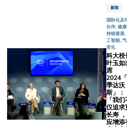
底前达成
助局（研
新闻
民预警倡
资局）
的目标，
2024/25
国际化及
在减低台
年度「卓
伙伴, 健康
风、洪水
越学科领
持续發展,
热浪等极
域计划」
工智能, 
天气事件
和「主题
变化
全球社群
研究计
科大校
来的威胁
划」合共
叶玉如
特别是一
拨款港币
席
较容易受
2.125亿
响的地区
2024
元资助，
合作范畴
季达沃
金额冠绝
括：推动
斯」：
本地院
期预警技
校，亦是
「我们
创新开发
科大历来
仅追求
解析度的
最好的成
长寿 
气预测技
绩。 获
应增添
术，并将
批拨款的