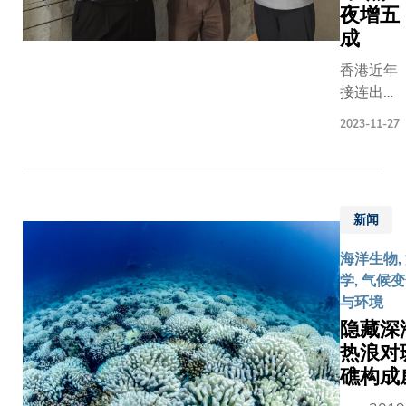
郑光廷教
individual
寿，亦应
科实验
夜增五
授亦为团
有生命力
室揭
成
队的成就
月。 在延
幕。
感到振
增寿之余
香港近年
香港科
奋：「是
重要的是
接连出现
技大学
次科大获
思维清晰
极端天
（科
2023-11-27
研资局两
满活力，
气，
大）获
大重点拨
为社会作
2022年
香港赛
款计划的
意义的贡
七月的酷
马会慈
认可，意
」科技的
热天气打
善信托
义非凡。
新闻
大大改善
破11项纪
基金慷
获奖的三
类的健康
录，
慨捐助
海洋生物,
个项目分
而，长者
2023年
港币三
学, 气候变
别利用人
临不少疾
录得一小
千万
与环境
工智能、
险。 例如
时雨量高
元，成
隐藏深
机器人和
研究显示
达158.1
立三个
热浪对
数据科学
球阿尔茨
毫米，打
赛马会
等尖端科
礁构成
症（AD
破了自
创科实
技驱动，
者的人数
1884年
验室，