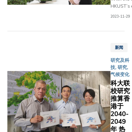
应对气候
现了两校
HKUST’s e
当中包括
大高层
险的技术
之间的协
satellite
人口变化
管理人
2023-11-29
新和国际
同发展。
sensing t
索人类长
员与三
作中发挥
透过日益
and data
路的专题
位科大
键作用。
紧密的研
advances
会，与来
“杰出
究协作，
of Engine
括欧洲联
创科学
新闻
两校将继
faculty a
员会、宏
人”教
续引领更
more acc
融和美世
授：周
研究及科
多突破性
weather f
国企业和
晓方教
技, 研究,
的跨学科
and great
组织的代
授、解
气候变化
研究及科
understan
流。 她指
亭教授
科大联
技创新，
climate c
出，随着
及苏慧
校研究
裨益香港
enable m
增长，维
教授
推算香
及其他地
effective
脑健康及
（左三
区。」
and decis
品质，至
港于
至五）
科大副校
making b
要。 叶教授
一同为
2040-
长（研究
policymak
认为：「
三个赛
2049
与发展）
companie
不仅追求
马会创
年 热