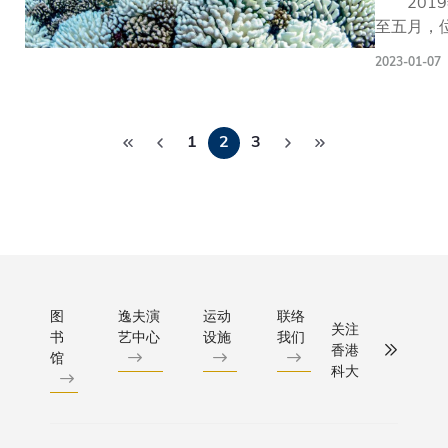
2019
彰显了科
2050年
有纪录以
将分别
至五月，
大致力结
超越一亿
来的最高
由三位
平洋中部
合科技创
有见及此
纪录。香
科大
2023-01-07
尼西亚莫
新与研
教授提倡
港科技大
“杰出
带的珊瑚
究，探索
「全民脑
学（科
创科学
分
长时间且
新兴领域
康」（bra
大）与香
人”教
1
2
3
温白化。
页
的研究突
health for
港中文大
授领
并非厄尔
破。我们
all）。 
学（中
导，推
份，一般
预期，随
吁公营及
大）和香
展数据
现这种情
着更多世
机构投放
港大学
科学、
本事件令
界级的科
资源于大
（港大）
再生生
科学界百
研设施相
究，了解
的联校团
物学及
由香港
继于校园
大脑老化
队，合作
气候变
学海洋科
图
逸夫演
运动
联络
落成，将
复杂的机
进行一项
化领域
关注
书
艺中心
设施
我们
克斯・怀
有助科大
从而降低
香港极端
香港
的研
馆
（Alex W
科大
的科研人
患神经退
天气与建
究。
助理教授
员进一步
病的风险
筑环境的
科大今
际团队对
探寻知
作为一名
研究，以
天举行
常的珊瑚
识，应对
界领袖，
评估在全
实验室