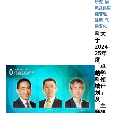
研究, 物
现——
教育。是
流及供应
热带低
合作将会
链管理,
云反馈
合双方所
健康, 气
不但正
长，以增
候变化
在扩大
早期预警
温室效
科大
统、加强
应，其
于
害防范能
幅度更
2024-
建设，并
可能比
建气候韧
25年
科学家
社区等，
度
以往所
现了双方
「卓
知的高
应对全球
越学
出
候挑战议
科领
71%。
及与世界
域计
象组织
划」
（WMO
及
倡议的一
「主
理念。科
题研
副校长（