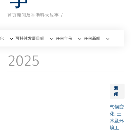
首页
新闻及香港科大故事
面
包
全部
新闻
香港科大故事
化
可持续发展目标
任何年份
任何新闻
屑
2025
新
闻
气候变
化, 土
木及环
境工