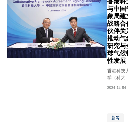
香港科
近，香
港科技
与中国
大学
象局建
（科
战略合
大）工
伙伴关
学院开
推动气
发了一
研究与
种突破
球气候
性的研
性发展
究方
法，显
香港科技
著提高
学（科大
了气候
与中国气
2024-12-04
预测的
局签署了
准确
项合作框
度，并
协议，以
由此达
进气象科
致一项
新闻
创新及推
重大发
相关领域