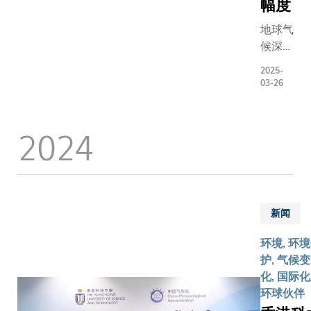
幅度
地球气
候深受
热带海
2025-
洋低云
03-26
影响，
然而，
2024
这些云
层究竟
是在减
缓还是
加剧全
球暖
新闻
化，一
环境, 环
直以来
护, 气候变
都是个
化, 国际
未解之
环球伙伴
谜。最