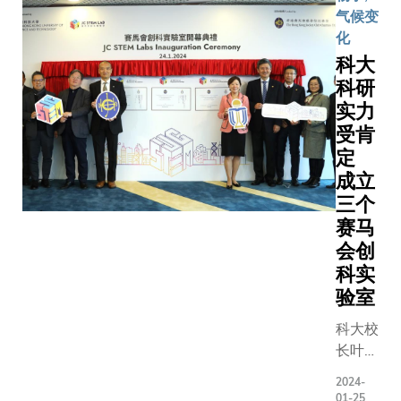
影响；以
球带来的
气候变
新丰国家
及通过技
战，以及
化
气本底站
术转型，
于推动可
科大
功能，同
提升香港
发展和人
发展更多
科研
在可持续
能在研究
学观测平
实力
供应链金
育中的角
台，支援
受肯
融中的地
分享其精
气污染、
位。 科
解。 今年世
定
碳评估和
大校长叶
界经济论
成立
候适应技
玉如教授
会的主题
三个
的尖端研
向研究团
「重建信
赛马
究。培养
队表达祝
任」，云
会创
研人才通
贺，她
球逾125
科实
联合博士
说：「科
家和地区
验室
目、国际
大今年于
3,000多
流和专业
卓越学科
自政商界
科大校
训等计划
领域计划
表及社会
长叶玉
致力栽培
和主题研
达，当中
如教授
2024-
一代气象
究计划再
七国集团
（右
01-25