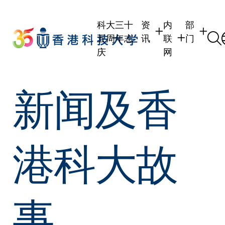
Skip
to
科大三十
资
内
部
main
五周年志
讯
联
门
content
庆
网
学生
学生内联网
学术部门
新闻及香
职员
职员行政内联网
学术课程
校友
校友内联网
行政部门
社交平台
传媒
式
公众
港科大故
事