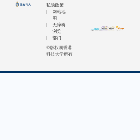
展开了调
私隐政策
日益复杂
授亦强调
球气候变
开幕典
人员发现
网站地
的全球挑
应鼓励终
化影响
礼以感
难与反气
图
战。」
习，引入
下，香港
谢马会
无障碍
通过有关
三个获拨
和灵活的
出现极端
慈善信
浏览
使该区域
款项目包
程，协助
天气事件
托基金
部门
高，并使
括：
工作的退
的趋势及
的支
©版权属香港
的海水集
士重返职
影响。 预
持。出
科技大学所有
礁上，进
场。 叶教授
计2040-
席典礼
洋热浪大
是全球知
2049年
的主礼
藏在水面
神经科学
热夜增五
嘉宾包
队的研究
她在AD预
成 极端
括科大
于《自然
测、诊断
降雨增逾
校长叶
(Nature
疗领域取
四成 联校
玉如教
Communic
越成就，
团队结合
授、科
期刊上发
国际认同
中尺度天
大首席
过往关于
其中，她
气研究和
副校长
化模式的
究团队成
预报模式
郭毅可
多数仰赖
发了一个
（WRF）
教授和
面温度的