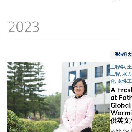
学与气候
创历史佳
十国集团
六）、
性领域的
绩，不但
他国际组
香港赛
导者。中
充分体现
成员，藉
2023
马会慈
气象局是
大学对推
建互信基
善事务
球气象科
动卓越研
促进全球
部主管
领域的领
究的坚定
作，以及
（丰盛
机构之一
决心，亦
应对当前
耆年及
同时也是
印证了科
而复杂的
长者服
香港科大
WMO九
大学者的
战，包括
务）王
全球气象
研究实力
工程学, 
变迁、经
兼扬先
心之一。
昭著。而
工程, 水力
展和人工
生（左
借其在大
当中两个
化, 女性
等迫切议
五）、
模气候建
获资助项
题。 
A Fres
科大首
模、灾害
目，由科
香港高教
席副校
at Fat
险管理和
大与科大
一获邀出
长郭毅
Global
务化天气
（广州）
动的大学
可教授
Warm
报方面的
的研究人
长，叶教
（左
供英文
业能力，
员携手领
与了多场
四）及
国气象局
导，更展
With the 
的交流活
其他科