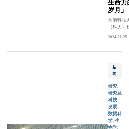
生命力
工智能
三个研究
岁月」
（AI）技
项目涵盖
应用于气
不同范
香港科技
科学，这
畴，当中
（科大）
提高全球
包括开发
叶玉如教
2024-01-25
期预警系
以人为本
前出席瑞
的准确度
的前沿AI
沃斯-克洛
及时性至
及机器人
特斯举办
重要，从
技术，改
界经济论
协助社区
善长者照
新
会，与不
好地应对
闻
顾及护
家及地区
端天气事
理；创建
表会面，
研究,
件。共建
「香港海
探讨全球
研究及
研合作平
岸分身」
议题。 叶
科技,
科大与中
数码系
授在多场
发展,
气象局将
统，管理
的讨论中
数据科
强现有的
极端天气
健康老龄
学, 生
施建设，
对海岸的
气候变化
物学,
括提升广