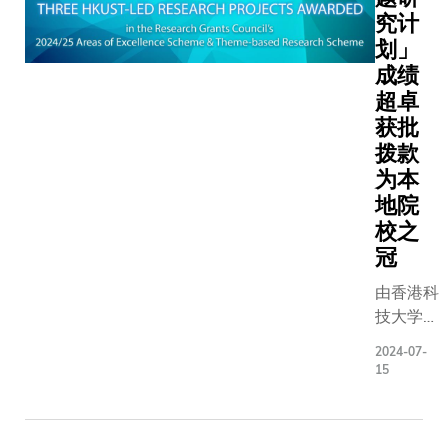
究计
究及发展
划」
郑光廷教
与中国气
成绩
局副局长
超卓
绍员先生
获批
天于校园
拨款
行签署仪
为本
式。是次
地院
作将涵盖
校之
大范畴，
冠
合中国《
候变化适
由香港科
早期预警
技大学
动计划
（科大）
2024-07-
（2025—
领导的三
15
2027）
个研究项
以及联合
目，今日
于2027
获研究资