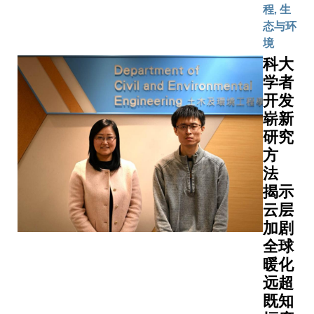
程, 生
态与环
境
科大
学者
开发
崭新
研究
方
法
揭示
云层
加剧
全球
暖化
远超
既知