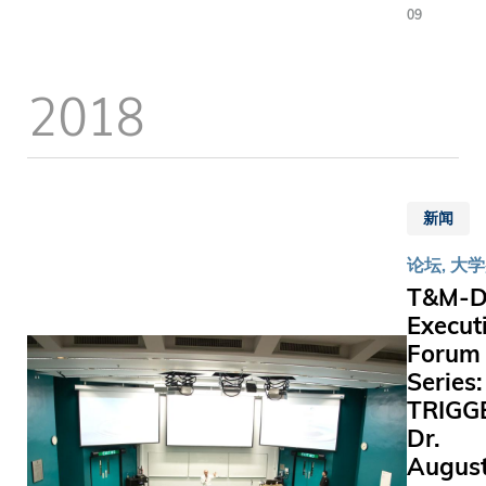
大）与
09
员、立法
加坡与香
信任」，
清华大
员、商界
港之间于
召集来自
学今日
袖、科大
家族企业
120个国
2018
首度携
委员会及
及家族办
家的2,80
手举办
会成员、
公室领域
多位领导
「2023
伙伴等近1
的协同作
者，包括
人工智
名嘉宾出
用，讲者
中华人民
能合作
当中包括
包括余仁
共和国国
与治理
新闻
顾问委员
生国际集
务院总理
国际论
誉主席及
团并购董
李强、法
论坛, 大
坛」，
集团主席
事总经理
国总统马
T&M-
为期两
瑞博士。 黄伟
余在启先
克龙、欧
天的论
Execut
纶先生致
生、科大
盟委员会
坛汇聚
Forum
表示：「
金乐琦亚
主席冯德
逾50位
Series:
缘政治局
洲家族企
莱恩及美
世界知
TRIGG
趋紧张下
业与家族
国国务卿
名人工
Dr.
业尤其是
办公室研
布林肯等
智能
August
企业， 更
究中心资
的多国政
（AI）