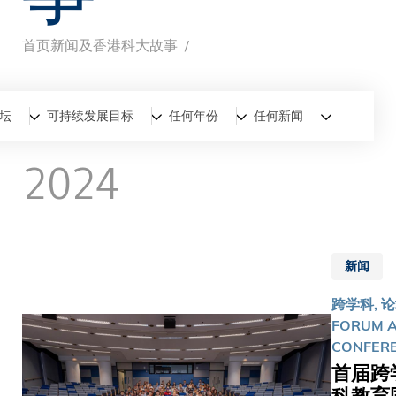
首页
新闻及香港科大故事
面
包
全部
新闻
香港科大故事
坛
可持续发展目标
任何年份
任何新闻
屑
2024
新闻
跨学科, 论
FORUM 
CONFER
首届跨