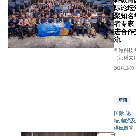
科教育
际论坛
聚知名
者专家
进合作
流
香港科技
（港科大
学科学院
2024-12-03
2024年1
16日举办
跨学科教
际论坛（
新闻
“论坛”）
了来自香
国际, 论
内地及世
坛, 物流及
地的知名
供应链管
和专家齐
理