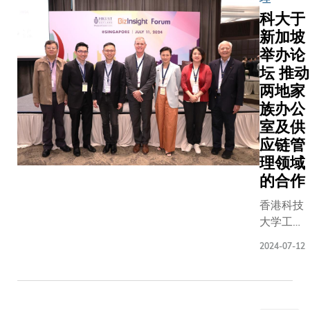
水湾校园
科大于
同探讨跨
新加坡
教育的创
举办论
践，以促
作与交流
坛 推动
两地家
族办公
室及供
应链管
理领域
的合作
香港科技
大学工商
管理学院
2024-07-12
（科大商
学院）昨
日于新加
坡举办论