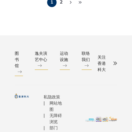
1
2
专业人士
成员张崎
及就人工
Rochak
页
织等多
业家，培
崚教授主
智能的未
AGRAWA
个国际
一代商业
持，探讨
来发展与
Director,
组织的
袖，助力
如何在环
全球顶尖
Portfolio
支持，
掌控供应
球经济变
大学校长
Manager,
亦吸引
拥抱变化
化中增强
交流。
share his
了来自
握机遇。
供应链韧
GULF由
innovatio
内地、
性。 三位
29所包括
experien
图
逸夫演
运动
联络
欧盟、
关注
讲者分别
耶鲁大
书
艺中心
设施
我们
the new 
新加
香港
馆
为美光科
学、牛津
of Gamifi
坡、巴
科大
技全球供
大学、麻
the Execu
西、南
应链管理
省理工学
Forum on
非及马
资深总监
院等顶级
Septembe
来西亚
方庆麟先
大学的校
with over
等相关
私隐政策
生、利标
长组
students.
网站地
政府部
品牌集团
成。 叶校
图
门的代
（冯氏集
长亦将为
无障碍
表、多
浏览
团成员）
论坛周四
位中国
部门
前供应链
一场晚宴
工程院