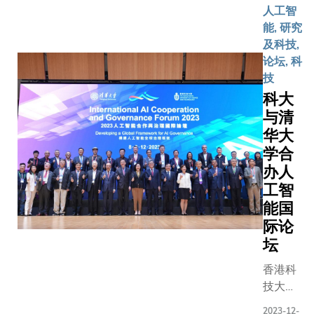
的启动礼
络及旗下
日至十九
人工智
举行，主
研究中心
日在瑞士
能, 研究
宾香港特
的雄厚实
达沃斯出
及科技,
政区政府
力，是次
席世界经
论坛, 科
财政司司
论坛进一
济论坛年
技
伟纶先生
步加强学
会，就包
科大
大校长叶
院与新加
括人口老
与清
教授，以
坡业界及
化和气候
华大
氏集团主
校友的联
变化等全
学合
国经博士
系。 我们
球关注的
办人
主席冯国
衷心感谢
议题，与
工智
士，在典
论坛与会
全球领袖
能国
致辞。紧
者的积极
分享真知
际论
动礼的研
参与及热
灼
坛
创院峰会
烈交
见。 202
题为「应
流。」 论
年世界经
香港科
球供应链
坛的专题
济论坛年
技大学
战与创新
研讨之一
会的主题
（科
邀得政府
2023-12-
是探讨新
是「重建