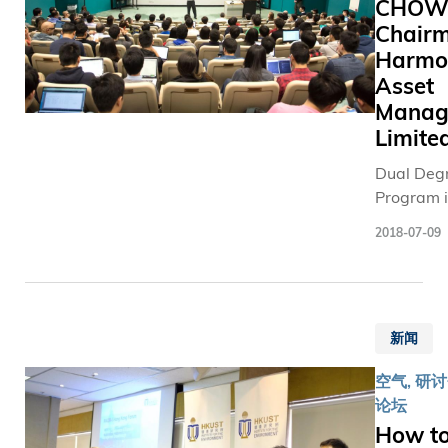
CHOW
要藉着推
深顾问兼
要；联合
专家、
务多元化
Chairm
创始主任
国秘书长
学者、
括重组供
金乐琦敎
古特雷
Harmo
业界翘
等，以管
授及研究
斯、国际
Asset
楚、政
险。香港
中心主任
货币基金
Manag
府及国
独特优势
彭倩教
组织总裁
Limite
际组织
助企业面
授，以及
格奥尔基
代表，
Dual Deg
些挑战。
煌孝集团
耶娃、世
探讨生
Program 
科技大学
主席与董
界银行行
成式AI
Technolo
供应链研
事经理张
长彭安
等前沿
2018-07-09
Managem
的工作，
东孝先
杰、世界
技术所
(T&M-DD
香港作为
生。 金敎
贸易组织
带来的
invited Dr
供应链管
授在环节
总干事伊
机遇及
Augustin
心的地位
中表示，
维拉等多
挑战，
新闻
Chairman
吸引力。
新港两地
位国际组
期望共
Harmony 
院结合科
均拥有大
织负责
同构建
空气, 研讨
Managem
卓越学术
量华裔人
人；摩根
一个完
论坛
Limited, 
究基础，
口，中心
大通行政
善的AI
How t
how to cr
利丰集团
以华裔家
总裁杰米
全球治