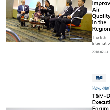
Impro
"Trigger" 
球专业知
族企业作
戴蒙和微
理框
Air
innovate 
强大财政
为重点研
软行政总
架。 近
aspects of
Qualit
源，定必
究领域，
裁萨提亚·
年生成
business 
动创新和
将有助发
纳德拉等
in the
式AI快
the Execu
上发挥重
挥两地的
商业领
Region
速发
Forum wit
用，为香
协同效
袖。叶校
展，开
The 5th
100 stude
内地及全
应，促进
长作为世
创了AI
Internati
Spring te
展作出贡
区内行业
界经济论
研发的
Symposi
2018.
献。」 冯氏集
发展; 而彭
坛旗下
2018-02-14
新时
on Region
团副主席
教授则表
「环球大
代，不
Air Qualit
究院顾问
示，家族
学领袖论
过在应
Managem
会主席冯
要跨代延
坛」
用方面
in Rapidl
博士表示
续影响
（Global
出现了
新闻
Developi
「地缘政
力，重点
Universit
不少安
Economic
张局势加
在于维护
Leaders
全上的
论坛, 创新
Regions
及科技加
家族和
Forum -
考虑，
T&M-
Hong Kon
革，扰乱
谐、价值
GULF）
欧美各
Execut
Forum w
球供应链
观及财
一来自香
国亦陆
Forum
held on 2
来深远影
富，而新
港的成