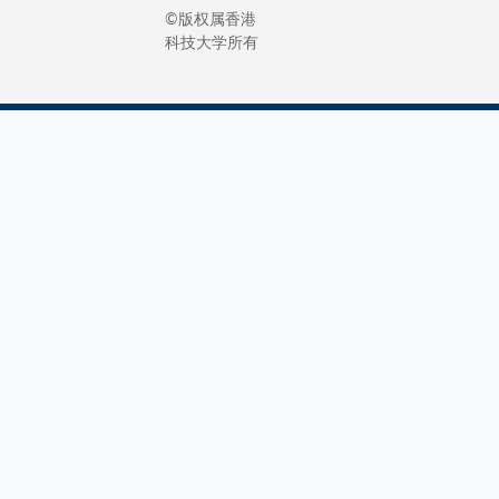
解决方案
担任其中
©版权属香港
和中国
科技大学所有
总裁
一位主持
科学院
Robert
人，和与
的院
SINCLAIR
会者探讨
士，以
先生以及
如何团结
及来自
新加坡时
各界力
英、
尚协会首
量，利用
美、
席执行官
科学知
法、德
张婷婷女
识，为气
等国家
士。 张教
候变化等
的AI业
授在环节
迫切挑战
界顶级
中表示，
提出具有
专家和
全球供应
前瞻性的
知名科
链管理领
解决方
创企业
域瞬息万
案。叶教
的高层
变，挑战
授亦将以
管理人
与机会交
脑神经科
员参
织并存。
学家的身
与。各
他指出，
份，参与