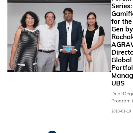
续提出
Nov 2017
Series:
——生产
港两地拥
员，将出
制定监
HKUST to
Gamifi
重新设计
有完善的
席GULF
管生成
discuss 
for the
业供应链
家办生态
举办的两
式AI的
to solve t
高韧性和
Gen by
系统，可
个会议，
法规。
air pollut
性，零售
以在投资
包括就环
Rocha
作为AI
problems 
须不断分
地域多元
球大学如
AGRA
治理领
the region
应市场来
化、影响
何合作推
Directo
域中一
风险。有
力投资及
动碳中和
Global
场重要
此，我们
慈善事业
（carbon
的国际
Portfol
望，香港
等多个领
neutral）
会议，
Manag
大学利丰
域加强合
与自然向
今次论
UBS
链研究院
作。 论坛
好
坛不但
成为全球
另一专题
（Nature
Dual Deg
得到联
链趋势及
研讨环节
Positive
Program 
合国开
议题的思
由科大利
等可持续
Technolo
发计划
2018-01-10
驱，并透
丰供应链
发展战略
Managem
署和联
究和教学
研究院执
议题致开
(T&M-DD
合国教
励和赋能
行委员会
幕辞，以
分
invited Mr
科文组