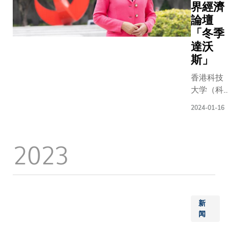
行业发挥
友的联
界經濟
力，并且
系，构建
論壇
推展最新
行业人脉
「冬季
预算案提
网络。 科
達沃
关香港迈
大商学院
斯」
为跨国供
署理院长
管理中心
许佳龙教
香港科技
景。研究
授致辞时
大学（科
工作重点
表示：
大）校长
2024-01-16
供应链领
「香港及
叶玉如教
研究协作
新加坡的
授作为香
行产业与
发展是亚
港高教界
2023
研究构建
洲崛起的
唯一获邀
资讯，以
典范，两
出席今年
展高级管
地之间协
「冬季达
员课程及
作机遇良
沃斯」的
伴合办的
多。 透过
大学校
新
程，强化
学院庞大
长，将于
闻
培训。 研究院
的商界网
一月十七