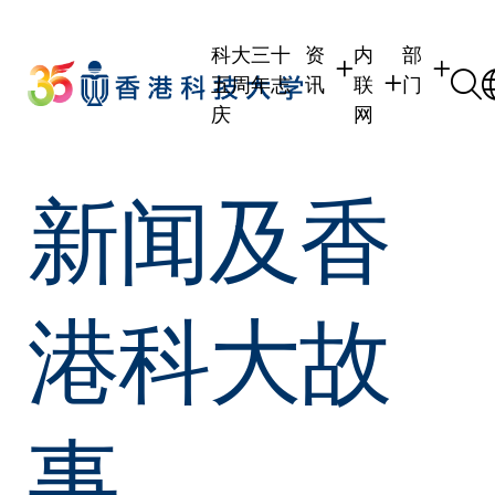
Skip
to
科大三十
资
内
部
main
五周年志
讯
联
门
content
庆
网
学生
学生内联网
学术部门
新闻及香
职员
职员行政内联网
学术课程
校友
校友内联网
行政部门
社交平台
传媒
式
公众
港科大故
事