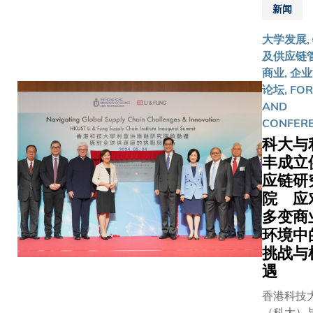
新闻
坛，汇聚
学界及业
大学发展,
界专家探
及供应链管
讨区内家
商业, 企业
族办公室
论坛, FO
及供应链
AND
管理领域
CONFER
的发展，
科大与
以促进这
丰成立
两个重要
应链研
行业的协
作新机
院 应
遇，加强
多变商
香港及狮
环境中
城两地的
挑战与
合作。 论
遇
坛吸引不
香港科技
少新加坡
（科大）
业界人士