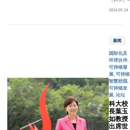
氏集团旗
及商学院
2024-05-24
丰今天联
在当地的
布成立香
校友参
技大学利
与。 作为
应链研究
一个联系
新闻
（研究院
互动平
旨在推动
台，与会
国际化及
供应链管
者在论坛
环球伙伴,
研究与创
上分享两
可持续發
业模式。 研究
个行业的
展, 可持续
院结合科
发展经
智慧校园,
越研究实
验，同时
可持续发
利丰于供
发掘合作
展, 论坛
管理方面
新机遇。
科大校
厚行业知
科大商学
長葉玉
以于大湾
院亦借此
如教授
大中华区
活动加强
洲以至全
与当地校
出席世