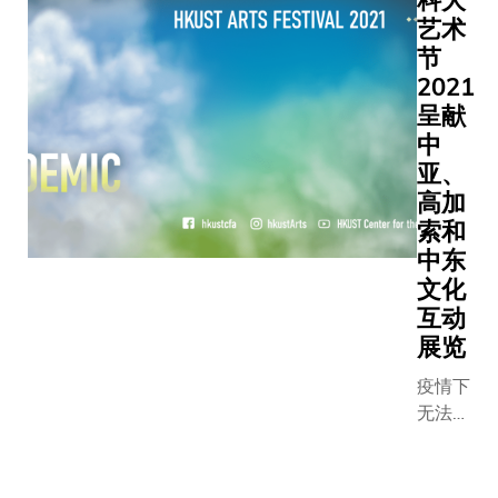
科大
灯招牌、
会、表
艺术
餐厅、鱼
演和展
节
等香港生
览，好
2021
中常见的
像一年
像和事物
呈献
一度的
主题，写
中
百老汇
中带点超
亚、
式夏季
实意味。
高加
音乐
在康涅狄
索和
剧、深
州的卫斯
中东
受好评
大学主修
文化
的「创
觉艺术和
互动
意间的
济学，校
展览
亲
自由开放
暱」，
鼓励学生
疫情下
以及现
行「规划
无法出
正进行
修课程」
游，就
的《欧
其独特的
在校园
亚之
术风格 就
享受中