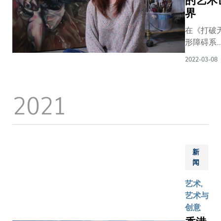
的艺术
界
在《打破
形障碍系
列》的最
2022-03-08
一篇，香
艺术家何
欣
2021
（Vivian
（科大工
管理硕士
2018校
分享她的
新
术家发展
闻
程，以及
何以女性
艺术,
分在本地
艺术与
术界一展
创意
长。 一家知