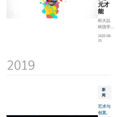
解」。 我曾
元才
经非常讨
能
一切涉及
业的东西
科大以
现在才明
科技学
在艺术界
科见
2020-08-
好管理金
称，但
25
的重要性
这丝毫
无阻富
2019
有艺术
才华的
学生培
养及发
展他们
的创作
新
能力。
闻
事实
艺术与
上，大
创意,
学设有