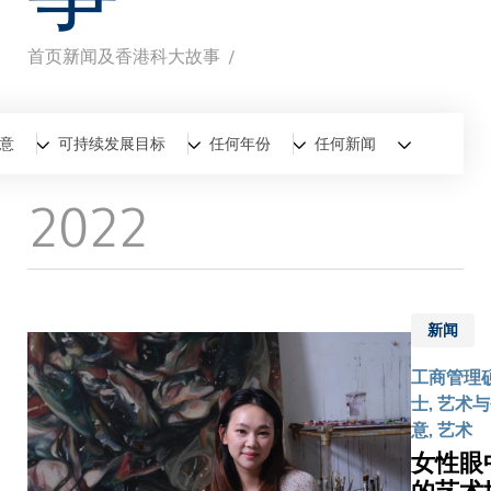
首页
新闻及香港科大故事
面
包
全部
新闻
香港科大故事
意
可持续发展目标
任何年份
任何新闻
屑
2022
新闻
工商管理
士, 艺术
意, 艺术
女性眼