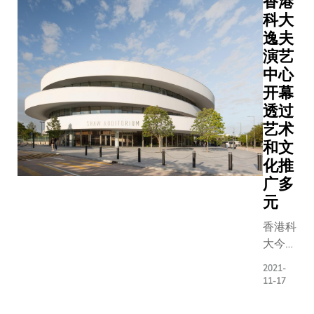
香港
名画廊的
科大
主曾时我
逸夫
说，他不
演艺
投资在年
中心
女艺术家
开幕
上！ 2012
透过
年， Vivi
艺术
于美国卫
和文
理大学修
化推
艺术课程
广多
学成归来
备在艺术
元
开展事业
香港科
刚起步便
大今天
历挫折。
为邵氏
「我曾接
2021-
基金
11-17
一家知名
（香
廊，那东
港）捐