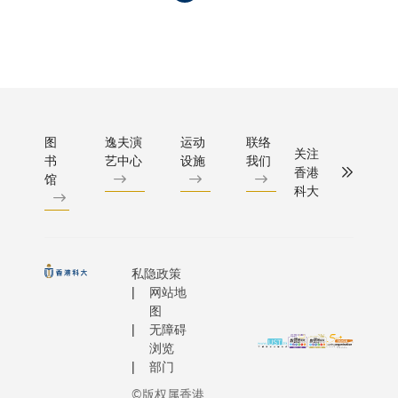
性情、
科大校
态度等
园临海
「软技
而建，
能」似
远离市
乎成了
区，风
次要。
景秀
图
逸夫演
运动
联络
香港科
丽，不
关注
书
艺中心
设施
我们
技大学
仅是求
香港
馆
人文社
学的好
科大
会科学
地方，
学院院
更是让
长蔡欣
他享受
怡教授
私隐政策
最大嗜
网站地
对此并
好 － 观
图
不认
星的理
无障碍
同，反
想地
浏览
而深信
点。 阅
部门
创意才
读相关
©版权属香港