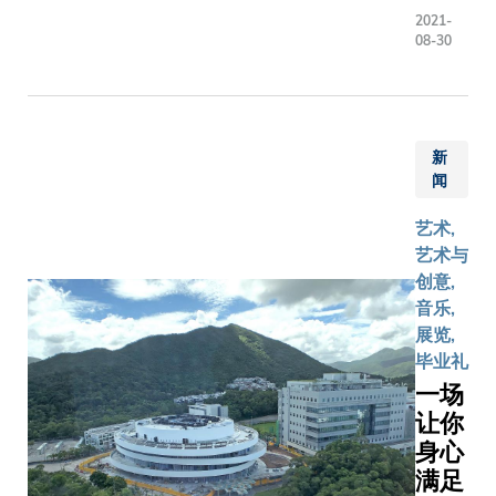
音乐
然让Vivia
2021-
节」呈
非常诧异
08-30
献意大
但丝毫无
利作曲
这位年轻
家董尼
术家奋勇
采第的
行。尽管
新
独幕喜
师不利， 
闻
歌剧
Vivian往
《丽
在艺术界
艺术,
塔》，
发展却平
艺术与
故事讲
青云。 她
创意,
述两位
作品现正
音乐,
丈夫一
西九文化
展览,
心摆脱
的 M+ 博
毕业礼
性格霸
馆展出，
一场
道的妻
身「博物
让你
子。
艺术家」
身心
香港科
梦想终于
满足
技大学
真。 另外