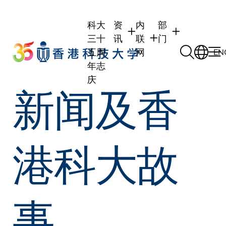
Skip
to
科大
资
内
部
main
三十
讯
联
门
content
五周
网
EN
年志
庆
新闻及香
学生
学生内联网
学术部门
职员
职员行政内联网
学术课程
校友
校友内联网
行政部门
港科大故
社交平台及应用
传媒
式
公众
事