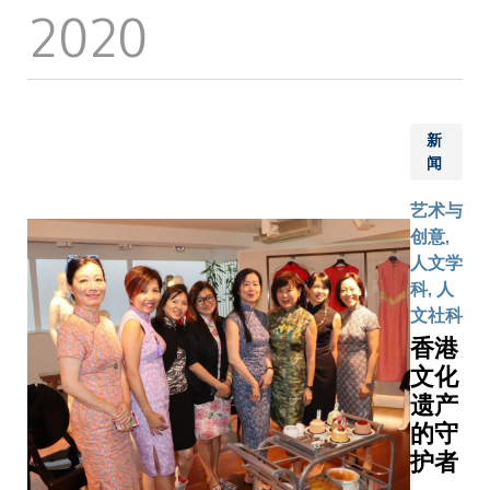
2020
间：中
此时开始
亚、高
亚、高
成。 Vivi
加索和
加索和
亦不讳言
中东风
中东传
小热爱插
情，让
统音乐
和日本漫
眼睛去
及服
新
画，对她
旅行。
饰》展
闻
风格也影
览，都
深远。 在性
艺术与
是很好
别共融的
创意,
的例
学校园里
人文学
子。
Vivian先
科, 人
跟随多位
文社科
导师学艺
香港
她特别提
文化
一位「绝
遗产
聪明」的
的守
画教授Tul
护者
TELLFAI
Tula的「