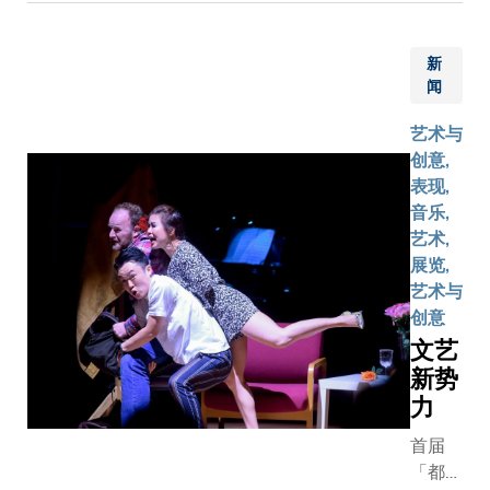
摆出的态
助港币
是：『我
一亿五
什么要投
新
千万元
在一位年
闻
兴建的
女艺术家
逸夫演
艺术与
上？ 反正
艺中心
创意,
将来都会
举办开
表现,
婚然后退
幕典
音乐,
艺术圈。 
礼。
艺术,
当时我刚
展览,
一所尊重
艺术与
性别的大
创意
校园踏足
会，便遇
文艺
这位男士
新势
我是否要
力
人来作为
首届
量标准！
「都会
这次经历