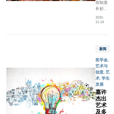
你知道
像派」风
长衫最
画启蒙了
初是男
Vivian毕
2020-
人穿的
11-24
后的艺术
吗？廖
格。另外
迪生教
英国当代
授向你
家Jenny
讲述旗
SAVILLE
新闻
袍的演
对 Vivian
变和正
奖学金,
作品有莫
在消失
艺术与
影响，在
的传统
创意, 艺
Vivian 眼
节日。
术, 学生
中，她「
发展
许并非高
的女权主
嘉许
者，但在
杰出
议题上有
艺术
常勇敢的
及多