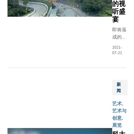
的视
虽以
她的画作
听盛
「科
走入社区
宴
技」命
出现在将
名，但
澳尚德街
即将落
大学不
市、大围
成的逸
只培育
径街市等
夫演艺
科学及
2021-
「非一般
中心配
07-21
工程人
的展览场
备先进
才，我
所。 现时
设施，
们对所
巴黎一家
为艺文
有类型
廊正为她
表演及
和形式
新
行画展，
其他启
的创意
闻
是碍于疫
迪身心
与创新
情，她无
的节目
艺术,
同样重
亲身出席
提供理
艺术与
视。科
Vivian画
想场
创意,
大校园
鲜明生动
地。
展览
从来不
作品以霓
缺音乐