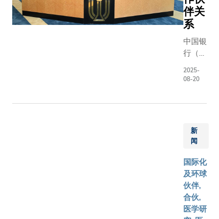
度合作
基金将整
署。郑
重平台，
伴关
关系，
世界级科
光廷教
成为本次
系
考察两
创新生态
授表
创科行的
院在人
中国银
及戈壁创
示：
重头戏。
工智能
行（香
首屈一指
「联合
和新兴
港）有
验，并借
实验室
2025-
技术在
限公司
亚洲16
的成立
08-20
临床领
（「中
的卓越网
不仅象
域的应
银香
四大重点
征了双
用和发
港」）
成果的商
方的紧
展，并
与香港
程，包括
密合
新
深入了
科技大
技、工业4
作，更
闻
解人工
学
智能与机
是前沿
智能在
（「科
融科技。
学术研
国际化
疾病诊
大」）
获港投公
究与产
及环球
断、治
签订为
是港投公司
业应用
伙伴,
疗优化
期五年
年5月在
的创新
合伙,
和健康
的战略
「国际耐
融合。
医学研
管理等
协议，
坛」上公