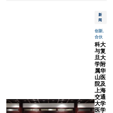
（知识
转移）
新
金信哲
闻
博士及
创业中
创新,
心主任
合伙
凌恒然
科大
教授前
与复
往首尔
旦大
大学，
学附
与来自
属华
亚洲大
山医
学联盟
院及
（联
盟）成
上海
员高校
交通
逾40位
大学
领导出
医学