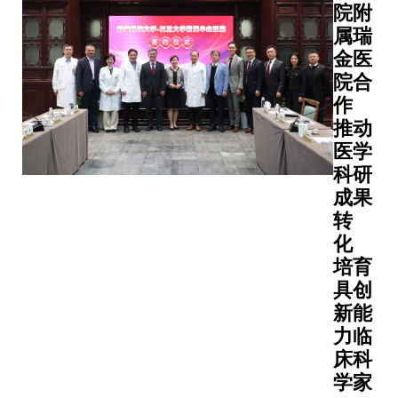
席于11
院附
月25-
属瑞
27日举
金医
行之
院合
2025年
作
亚洲大
推动
学联盟
医学
执行会
科研
议。作
为联盟
成果
创新与
转
创业网
化
络的首
培育
届组织
具创
者，科
新能
大分享
力临
了自
床科
2024年
学家
11月网