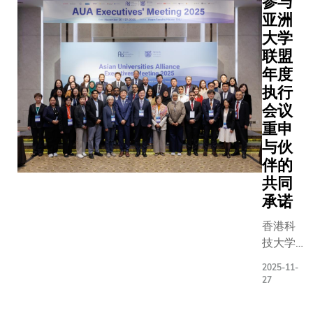
参与
亚洲
大学
联盟
年度
执行
会议
重申
与伙
伴的
共同
承诺
香港科
技大学
（科
2025-11-
大）派
27
出协理
副校长