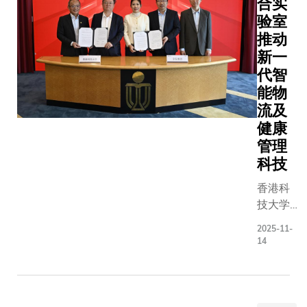
署战略
合实
均获得
合作备
验室
联盟成
忘录，
推动
员院校
正式建
新一
的积极
立战略
代智
参与，
合作伙
能物
展现了
伴关
流及
跨院校
系。科
健康
合作的
大将与
管理
成功案
两院就
例。 这
科技
科研合
些活动
作、人
香港科
印证了
才培
技大学
各成员
养、医
（科
院校在
学教
2025-11-
大）与
推动创
14
育、国
京东集
新、科
际交流
团（京
研及培
等方面
东）今
养高等
开展紧
天签署