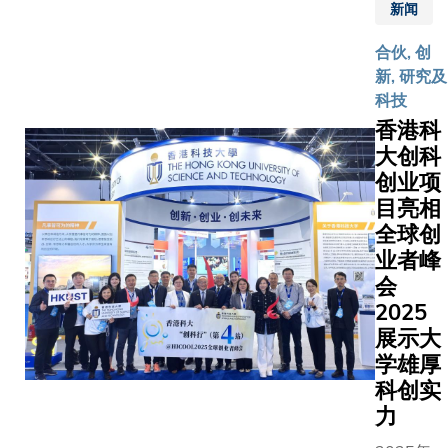
教育中
密合
新闻
合作协
的创业
作，共
议，共
思维方
合伙, 创
同培育
同成立
面的共
新, 研究及
具备国
「香港
同承
科技
际视野
科技大
诺。会
香港科
及前沿
学 - 京
议结束
创新能
大创科
东集团
前，科
力的临
创业项
联合实
大将创
床科学
目亮相
验室」
新与创
家和医
全球创
（联合
业网络
学人
业者峰
实验
2025–
才，加
室）。
会
2026 年
速高水
双方将
202
度召集
平的临
围绕智
展示大
人职务
床科研
能供应
学雄厚
交予清
成果应
链领域
华大
科创实
用及转
的人工
学，由
力
化，促
智能和
基础工
进两地