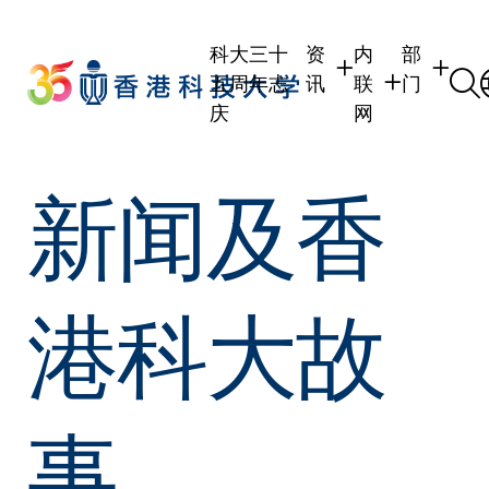
Skip
to
科大三十
资
内
部
main
五周年志
讯
联
门
content
庆
网
学生
学生内联网
学术部门
新闻及香
职员
职员行政内联网
学术课程
校友
校友内联网
行政部门
社交平台
传媒
式
公众
港科大故
事