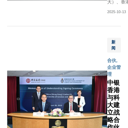
访上
大）、香
毅可教
向标」，
海，与
理有限公
授及京
本届高峰
2025-10-13
华山医
公司）与
东集团
会吸引
院党委
（戈壁）
SEC副
100余个
书记郑
成立一支
主席兼
国家和地
宁及院
基金，重
首席执
区的顶尖
长毛
新
科大孵化
行官许
创新力量
颖、瑞
闻
创企业。「
冉女士
齐聚。作
金医院
Redbird I
见证
为「创科
合伙,
院长宁
Fund (Gob
下，由
行」活动
企业管
光及党
旨在促进
科大副
的核心连
理
委书记
研究产业
校长
结场景，
中银
胡伟
大学科研
（研究
本届高峰
香港
国，以
全球市场
及发
会活动为
及两院
与科
提供变革
展）郑
香港科大
其他代
大建
案。作为
光廷教
搭建了
表会面
新基金(RI
立战
授及京
「成果展
交流，
下的第二
略合
东集团
示+思想
建立深
资基金，Go
代表签
作伙
撞」的双