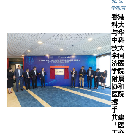
联合实
究, 医
领域的
双方强
心资本专
验室将
学教育
具体应
强联
项目之一
充分发
香港
用。沈
手，就
司为香港
挥科大
科大
向洋教
推动金
区政府全
在人工
与华
授表
融科
耐心资本
智能、
中科
示：
技、人
负着双重
机械人
技大
「华山
工智
追求财务
等领域
学同
医院和
能、普
时，提升
的开创
瑞金医
济医
惠金
的竞争力
性成
院拥有
融、研
学院
力。Gobi
果，并
卓越的
究及人
已锁定多
附属
结合京
医学教
才培训
力的初创
协和
东的丰
育和研
开展合
源自科大
富物流
医院
究实
作，探
括割草机
网络和
携
力，是
索共同
商来牟科
健康大
手
次合作
发展机
（Lymo
数据，
共建
将强化
遇，为
业在北美
突破核
「医
科大的
内地及
出色；专
心技术
工交