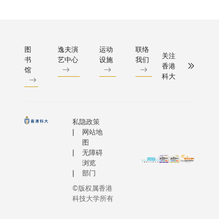
业的深
以及创新
声波、
的加快
潜力。
度融
展，进一
病理及
建设健
其中，
合。 当
化双方过
放射等
康中国
科大将
人工智
长期合作
核心项
目
专注于
能真正
础。签署
图
逸夫演
运动
联络
目，通
标。」
关注
创新研
拥抱产
书
艺中心
设施
我们
于科大独
过人工
香港
叶玉如
究，以
馆
业，每
日2025
智能
科大
教授表
响应本
个行业
行，该活
（AI）
示：
港在数
的万亿
聚一众企
与医疗
「科大
字金
规模只
家、投资
影像的
很荣幸
融、金
是起
业界领袖
私隐政策
深度融
与两所
融科技
点。我
技术知识
网站地
合，推
上海顶
及绿色
们期待
与合作。 是次
图
动医学
尖医院
金融等
无障碍
与科大
合作备忘
科技创
合作，
范畴的
浏览
携手，
科大校长
新，为
借助科
部门
策略发
让更多
兴生命科
全球医
大上海
展。中
©版权属香港
人工智
授叶玉如
疗进步
产教融
银香港
科技大学所有
能能力
授，以及
注入新
合中
亦将透
从实验
利康香港
动力。