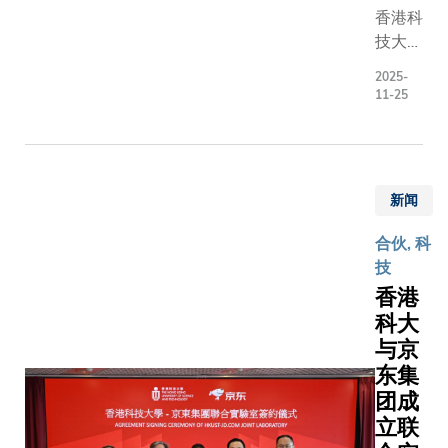
络成立
香港科
以来在
技大学
校园举
（科
2025-
办的相
大）与
11-25
关项目
复旦大
成果。
学附属
凌教授
华山医
特别指
院（华
新闻
出，科
山医
大于六
院）及
合伙, 科
月举办
上海交
技
的「科
通大学
香港
大独角
医学院
科大
兽日」
附属瑞
与京
及七月
金医院
举办的
东集
（瑞金
「创业
团成
医院）
训练
立联
日前签
营」，