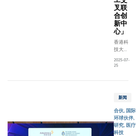
医学教
香港的
拟讯号集
瓶颈，
叉联
育创
持份者
无晶圆设
大幅提
合创
新、人
创造重
子半导体（
升智能
才培育
新中
要效
Semicon
物流的
和师资
益。在
心」
以及专注
效率和
培训，
中银香
工智能气
智能
香港科
同时促
港副董
空间级卫
化，提
技大学
进跨学
事长兼
案提供商
供更具
（科
科和国
总裁孙
（Stelleru
2025-07-
效益的
大）与
际学术
25
煜与科
Technol
健康管
华中科
交流，
大校长
基金由戈
理。是
技大学
大幅提
叶玉如
责管理，
次合作
同济医
升香港
教授见
极的投资
将成为
学院附
和内地
证下，
提升香港
驱动新
新闻
属协和
的医学
中银香
及更广泛
质生产
医院
研究水
港副总
合伙, 国
新影响力
力发展
（武汉
平，造
裁王化
环球伙伴,
的强劲
协和医
福社
斌与科
研究, 医
引擎，
院）携
会。通
大副校
科技
巩固香