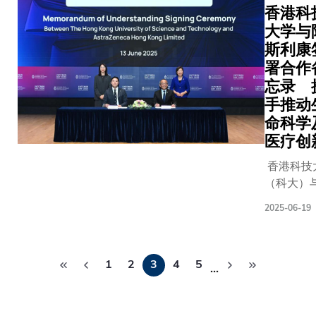
手设立
过深化
长（行
香港科
港作为
「医工
两地在
政）谭
大学与
国际创
交叉联
医疗领
嘉因教
科枢纽
斯利康
合创新
域的紧
授签署
的地
署合作
中
密合
合作协
位，为
忘录 
心」，
作，我
议。合
国家的
手推动
今日正
们期待
作备忘
战略科
式于科
命科学
为香港
录涵盖
技力量
大校园
医疗创
及国家
多个重
注入动
揭牌，
的医疗
点合作
能。」
香港科技
标誌着
健康产
领域，
许冉女
（科大）
双方在
业发展
双方将
士表
斯利康香
医工结
注入新
2025-06-19
联手激
示：
（阿斯利
合领域
活力，
发香港
「人工
今日宣布
迈向全
全力支
于金
智能的
分
合作备忘
新里
持国家
融、银
1
2
3
4
5
价值，
旨在加速
…
页
程。此
『十五
行及金
在于技
生命科学
次合作
五』规
融科技
术与产
圈的研发
聚焦超
划提出
的发展