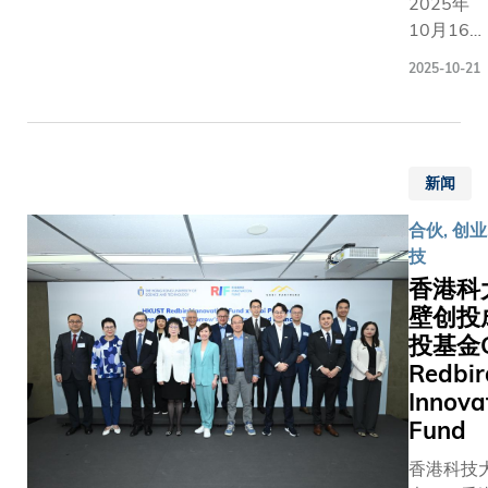
具身智
2025年
业训练
医疗健
能技术
10月16日
中心主
康事业
开展前
至19日，
任李双
实现高
2025-10-21
瞻性研
香港科大
寿教授
质量的
究，构
「创科
代表接
可持续
建国际
行」（第
受，为
发展。
领先的
站）＠
联盟在
科大校
前沿研
新闻
HICOOL
推动创
董会主
究及应
2025全球
新与创
席沈向
合伙, 创业
用平
创业家高
业的集
洋教
技
台，以
峰会系列
体努力
授、校
香港科
解决行
活动成功
揭开新
长叶玉
壁创投
业核心
举办！
篇章。
如教
技术问
投基金G
HICOOL
授、首
题。合
全球创业
Redbir
席副校
作协议
家高峰会
Innova
长郭毅
在科大
被誉为
Fund
可教授
首席副
「全球创
率团到
香港科技
校长郭
新创业风