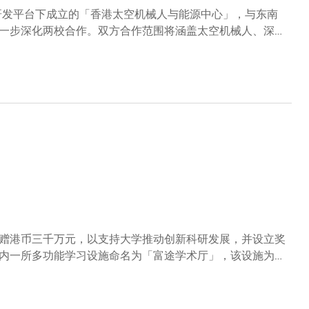
提升公众对脑部健康的关注和认知，是次计划将社区教育列为
港研发平台下成立的「香港太空机械人与能源中心」，与东南
，发挥协同效应。
一步深化两校合作。双方合作范围将涵盖太空机械人、深空
和人才培育，以贡献国家航天强国的建设。南京市人民政府
交流，其间参观显示与光电子全国重点实验室，了解科大最
由南京市人民政府市长李忠军先生、科大校董会主席沈向洋
任、 科大空间可持续发展人工智能与机器人研究中心主
教授，以及东大港澳台办公室主任王晨先生代表签署。其他
。李忠军先生表示，期待与科大携手深化创新、产业及人才
作，将有助更多创新平台和专案落地，打造宁港科创合作的
能、生物医药等重点发展产业，与科大的学术优势契合，期待
沈向洋教授表示：「科大创校至今35年，始终秉持『求
科研成果转化为推动社会进步的实际生产力，专利利用率逾
以至全球的科技创新版图。大学的发展与国家战略发展同频
尖科研人才。我们亦期待与南京市人民政府、东大的合作做
赠港币三千万元，以支持大学推动创新科研发展，并设立奖
内一所多功能学习设施命名为「富途学术厅」，该设施为科
学互联对人才培育方面的重要性，更为双方长远合作奠定坚
先生、富途证券区域总监是俊峰先生、富途证券董事总经理
副校长（研究及发展）郑光廷教授，以及其他科大及富途代