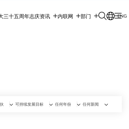
大三十五周年志庆
资讯
内联网
部门
ENG
学生
学生内联网
学术部门
职员
职员行政内联网
学术课程
校友
校友内联网
行政部门
社交平台及应用程
传媒
式
公众
伙
可持续发展目标
任何年份
任何新闻