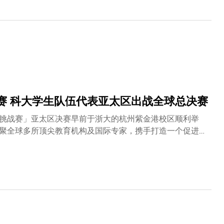
以科技推动投资及金融服务创新，持续推动金融科技发展。我
奖学金』，致力培育下一代金融科技领袖，共同壮大香港的
。展望未来，富途将坚持创新与人才并重，联手各界伙伴，
发展。」叶玉如教授表示：「科大衷心感谢富途的慷慨捐
社会进步贡献力量。 富途『以科技造福社会』的理念，与
科大学者领军研发的生成式人工智能公共服务应用程序『港
富途深化合作，携手促进社会发展，共同构建一个以创新为
赛 科大学生队伍代表亚太区出战全球总决赛
挑战赛」亚太区决赛早前于浙大的杭州紫金港校区顺利举
聚全球多所顶尖教育机构及国际专家，携手打造一个促进学
而出，包括科大学生团队，将代表亚太区出战今年四月举行
长Arun Majumdar博士表示：「此次活动不仅是一
响，凭勇气推动变革，为建构一个更公正、更具韧性、更繁
太区域的青年才俊搭建了交流互鉴、能力展示的平台。」他
中凝聚共识，在交流碰撞中收获知识、友谊与成长！ 」科
示：「科大一直致力推动可持续发展，促进全球合作，并培
同文化和学科背景的学生，他们所提出的解决方案不但因地