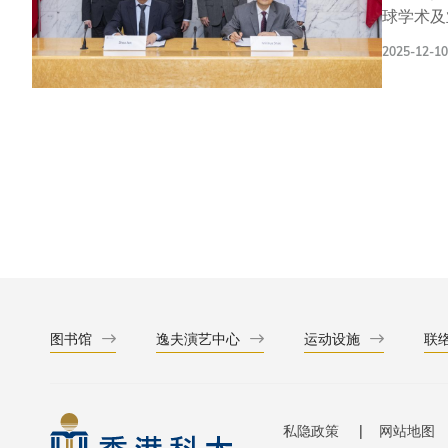
球学术及
注入新动
2025-12-10
五大核心
量发展，
培养具备
增长点，
业于「一
技术研发
已形成覆
助力国家
成立能源
储氢材料
发展和产
动公司的
图书馆
逸夫演艺中心
运动设施
联
私隐政策
网站地图