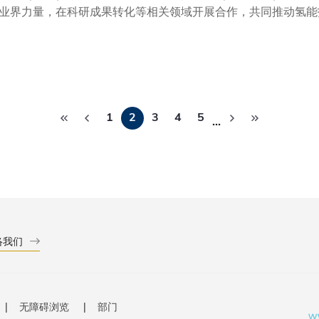
业界力量，在科研成果转化等相关领域开展合作，共同推动氢能
能。双方将联手设立「香港氢能中心」，透过开放创新平台吸引
范畴，包括科研成果转化、初创企业孵化、政策标准制定、绿色
构建开放共赢的氢能产业生态系统。 研究项目将聚焦氢气的生
研发和工程能力的高质量创新人才，满足氢能产业的发展需要。
香港特别行政区政府去年公布的《香港氢能发展策略》亦强调，
分
带一路」地区的发展。科大作为国际知名大学，积极与全球多所
1
2
3
4
5
…
页
方面具雄厚实力，拥有技术产业化落地的扎实基础。煤气公司作
盖天然气掺氢、绿色甲醇、可持续航空燃料等多场景的应用布局
战略与全球气候行动的进一步实践。科大协理副校长（研究）童
研究院构建跨学科平台，促进可持续能源的前沿研究、技术突破
和耐久燃料电池，为推动绿色能源普及化提供了更具成本效益的
业升级注入新动力。」煤气公司执行董事暨首席财务总裁杨磊明
能源科技转型，为国家实现『双碳』战略目标及全球能源可持续
络我们
无障碍浏览
部门