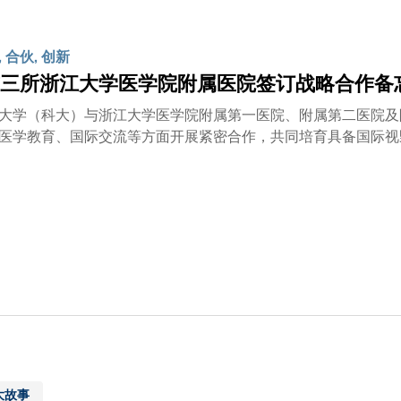
具备在全球层面扩展应用的潜力。这不仅体现了多元视角所带来
国科学院院士及浙大杨卫教授勉励参赛学生：「既要深耕专业，
，致力于共同福祉的『软实力』。是次赛事正如一个微缩的『世
 合伙, 创新
太区决赛于今年1月17至18日举行，吸引来自亚太区多个国家及
三所浙江大学医学院附属医院签订战略合作备
者须就两大主题包括可持续能源、气候适应与韧性，设计创新解
会，与可持续发展领域专家深度交流，并通过思维碰撞激发创造
大学（科大）与浙江大学医学院附属第一医院、附属第二医院及
医学教育、国际交流等方面开展紧密合作，共同培育具备国际视
成果应用及转化，促进两地医疗健康事业实现高质量的可持续发
成果丰硕。为配合科大建设香港第三所医学院的发展蓝图，大学
学院达成战略合作关系，共同推进医学教育、科研突破及临床实
副校长郭毅可教授早前率团到访杭州，与浙江大学校长马琰铭教
作、共建联合研究平台、携手培育面向未来的顶尖创新人才，为
学医学院三所附属医院，并与医院管理层会面，商讨发展愿景，
与浙江大学医学院附属第一医院院长梁廷波教授及党委书记顾国
教授及党委书记徐国斌教授等进行深入交流。透过发挥科大在人
三所附属医院的世界领先医学技术和丰富临床经验，双方未来将
大故事