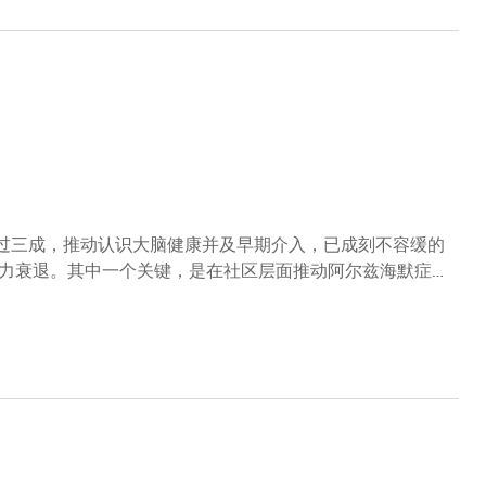
超过三成，推动认识大脑健康并及早期介入，已成刻不容缓的
力衰退。其中一个关键，是在社区层面推动阿尔兹海默症早
的意识不足，令相关服务难以普及。关怀社区「长者护脑社
动的介入，致力推迟阿尔兹海默症的征状，从而减轻照护者
将科大的科研成果应用于社区护理。科大校长兼InnoHK
与阿尔兹海默症相关多个生物通路的血液蛋白生物标记，以
他们能够及早规划照顾方案、寻求支持，有望改变脑部健康
退行性疾病中心的支持下全面推行，并与东华学院合作以协调
金及陈廷骅基金会慷慨资助。及早检测 守护健康这次合作
政会议成员兼精神健康咨询委员会主席林正财医生说︰「科