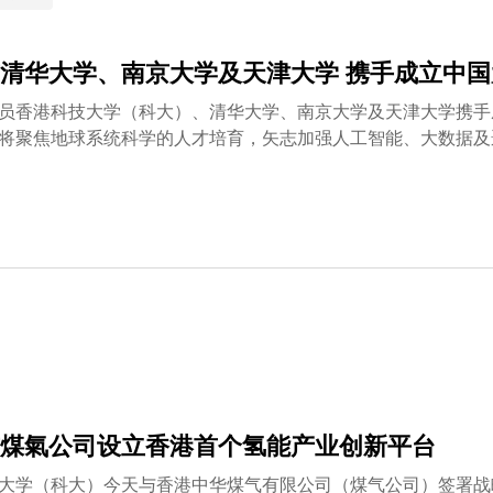
清华大学、南京大学及天津大学 携手成立中
员香港科技大学（科大）、清华大学、南京大学及天津大学携手
将聚焦地球系统科学的人才培育，矢志加强人工智能、大数据及
变化应对、地球系统建模、生态保护与环境治理等重点领域的技
外籍院士、科大首席副校长郭毅可教授; 中国科学院外籍院士、
候与全球变化研究院院长符淙斌教授，以及中国科学院院士、天
变化与可持续发展研究中心主任陆萌茜教授、清华大学地球系统
系统科学学院院长丁爱军教授，以及天津大学地球系统科学学院
术部、生态环境部、应急管理部、中国气象局、国家自然科学基
清华大学副校长吴华强教授致辞时表示，期望联盟成为服务国家
命运共同体持续贡献中国力量。联盟首任理事长陈德亮教授则介
重塑了人才培养范式，更为国家参与全球治理提供持续的人才储备支持
lnhuber博士、未来地球全球中心主任Wendy Broadgate博士，
祝贺联盟的成立，并期待与联盟进一步深化务实合作。
煤氣公司设立香港首个氢能产业创新平台
大学（科大）今天与香港中华煤气有限公司（煤气公司）签署战