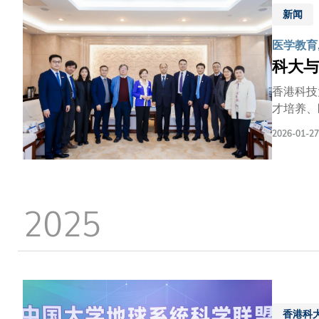
制宜，更
新闻
力。」中
多元文化
医学教育,
树。」亚
科大与
生。参赛
了宝贵机
香港科技
才培养、
临床科研
2026-01-27
研协作上
江大学医
授及首席
的深度合
2025
了浙江大
表团先后
长蔡秀军
力，以及
香港科