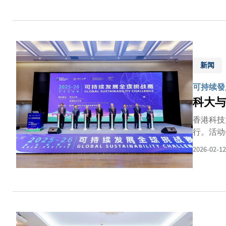
表亦出席
们深信，
创科生态
持续扩大
赠。这份
新闻
科大的核
话通』的
可持续發
动力、以
科大与
香港科技
行。活动
生设计、
2026-02-12
的全球总
场比赛，
荣的地球
祝愿各位
大副校长
养学生具