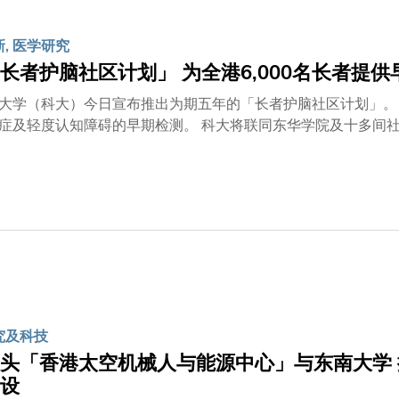
发的血液检测技术，能在阿尔兹海默症患者尚未察觉任何病征之
及早识别高风险人士，我们得以在疾病的极早期阶段介入。以往
新, 医学研究
可逆转的伤害。若能在极早期、甚至未出现病征前识别高风险人
长者护脑社区计划」 为全港6,000名长者提
大学（科大）今日宣布推出为期五年的「长者护脑社区计划」。
症及轻度认知障碍的早期检测。 科大将联同东华学院及十多间社福
5岁的居家长者参与检测，及早识别出有阿尔兹海默症或轻度认
人口急速老化，预计至2039年，65岁或以上长者将占总人口
在社区层面广泛推行阿尔兹海默症检测，会遇到重重障碍——检
，令服务难以普及。 有赖利希慎基金、黄廷方慈善基金及陈廷
测技术为居家长者提供免费检测服务。整个检测流程分为四个阶
加者可能还会进行生物标记评估及脑部影像扫描等检测，以识别
默症影响的家庭，更快、更有效地为患者寻求和规划适切的护理
的压力，并纾缓对认知障碍相关的焦虑。是次计划由科大牵头和负
并与东华学院合作以协调前线社福机构的运作和社区教育工作。
研究及科技
区机构之间的紧密合作，以支持出现阿尔兹海默症早期迹象的长
合数据，包括临床、生物学和生活习惯等多个层面的信息，将为
头「香港太空机械人与能源中心」与东南大学 
优化早期检测技术，识别能揭示病程进展的新型生物标记，为全
设