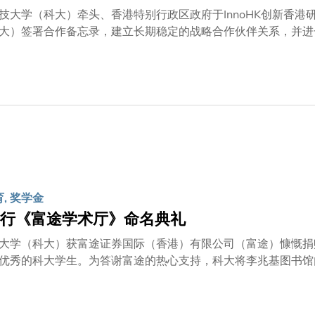
防控策略。 为响应「世界脑宣传周」（3月16至22日），并
技大学（科大）牵头、香港特别行政区政府于InnoHK创新香
，并积极与捐助机构、合作伙伴及参与服务的社福机构紧密合作
大）签署合作备忘录，建立长期稳定的战略合作伙伴关系，并进
系统、具身智能及相关前沿交叉学科领域的科研创新、技术转化
前（3月8日）到访科大清水湾校园，与大学管理层及代表会面
展。会上，香港太空机械人与能源中心与东大签署合作备忘录，
及东大党委书记邬小撑先生见证，香港太空机械人与能源中心主
科学与技术研究院联席院长兼机械及航空航天工程学系教授高扬
民政府、东大、科大，以及南京钢铁龙头企业代表亦有出席见证
作，并说：「南京科教资源丰富，科大与南京高等院校的创新合
 南京正聚力打造『1026』先进制造业集群体系，其中人工智
立稳定合作机制，携手推动更多新技术、新成果实现产业化。」
育, 奖学金
、创未来』的精神。作为国际顶尖研究型大学，科大一直致力将
美欧美顶尖大学。科大教授及校友创立的企业更深度参与大湾区
行《富途学术厅》命名典礼
大将全力发挥香港『超级联系人』的独特优势，吸引更多全球顶
大学（科大）获富途证券国际（香港）有限公司（富途）慷慨捐
，为苏港合作以至国家创新发展作出贡献。」
优秀的科大学生。为答谢富途的热心支持，科大将李兆基图书馆
行教学、小组讨论和个人学习的关键学术中心。此举不仅凸显产
命名典礼于日前举行，主礼嘉宾包括：富途控股首席财务官陈宇
生、科大校长叶玉如教授、 副校长（大学拓展）吴宏伟教授、