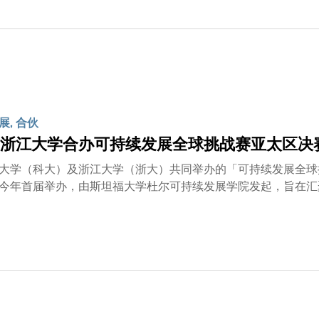
见证。陈宇先生表示：「富途自2012年创立以来，始终坚持
人才是行业进步的核心动力。为此，富途与科大携手设立『富途
。这不仅是对教育的投入，更是对香港长远发展的坚定支持投资
香港金融科技生态圈，为产业注入新动力，推动可持续、高质量
坚实支持，将推动大学在科研创新和人才培育方面再创高峰，为
心价值高度契合。我们双方合作渊源深厚，富途更是本地首个由
重要战略伙伴。正值科大庆祝三十五周年校庆之际，我们期盼与
展, 合伙
卓越为标准、以深远影响力为目标的未来。」
浙江大学合办可持续发展全球挑战赛亚太区决
大学（科大）及浙江大学（浙大）共同举办的「可持续发展全球
今年首届举办，由斯坦福大学杜尔可持续发展学院发起，旨在汇
实践及展示创新可持续发展方案的平台。十支优秀学生团队脱颖
决赛，争夺总冠军殊荣。开幕礼上，史丹福大学杜尔可持续发展学院院
更旨在鼓励学生以好奇心激发创新，以同理心为社会带来正面影
贡献力量。」浙大党委书记任少波教授指出：「本次挑战赛为亚
参赛选手：「赛出风格、赛出水平，在竞技中开阔视野，在协作
（行政）谭嘉因教授感谢所有创始伙伴共筑这个全球平台，并表
备应对当今最迫切挑战的能力。是次比赛汇聚来自世界各地、不