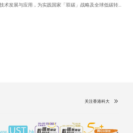
技术发展与应用，为实践国家「双碳」战略及全球低碳转型
全球顶尖高校、科技团队、创新企业及业界机构加入，围绕
认证平台，以及专业人才培育开展合作，推动氢能产业高质
产方法、储存和安全、氢燃料电池及氢能发电等领域，同时
国家「十五五」规划明确提出推动氢能等领域成为新的经济
推动香港成为国家发展氢能源的示范基地，并协助氢能源产
院校及业界伙伴深度合作，在新能源领域，尤其是氢能核心
为综合能源企业，积累了丰富的氢能储运与应用实践经验，
。结合科大的学术优势和煤气公司的业界经验，此次合作将
彭尔教授表示：「科大一直致力推动可持续能源发展，透过
和教育创新。科大学者开发的先进绿氢生产技术、液态分子
方法。 我们期待是次合作为香港、大湾区以至国家的氢能
先生表示：「我们将以此次产学研深度协作为契机，持续推
发展贡献重要力量。」
关注香港科大