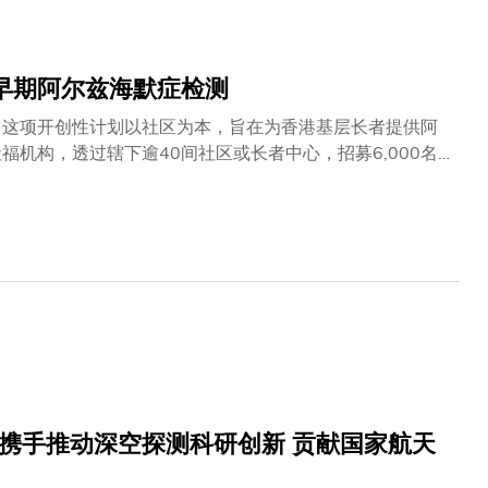
前，便识别其患病风险，是一项重要的科研突破。」他续指
患者察觉出现认知障碍时往往为时已晚——脑内致病蛋白质
士，药物研发便有机会真正控制病情。」
供早期阿尔兹海默症检测
 这项开创性计划以社区为本，旨在为香港基层长者提供阿
机构，透过辖下逾40间社区或长者中心，招募6,000名
知障碍征兆的长者，并在社区层面及早介入，提供适切支持。
超过三成，推动认识大脑健康以及早期介入已刻不容缓。一直
测成本高昂、程序具入侵性，加上公众对早期检测的重要性
骅基金会慷慨捐助，「长者护脑社区计划」将利用科大研发
段，参加者会接受认知能力评估、常规血液检验，因应个别
早期阿尔兹海默症及轻度认知障碍的迹象。计划旨在协助受
方案，以把握及早介入的机会，延缓认知功能退化，同时减
责策划，在InnoHK香港神经退行性疾病中心的支持下全
透过跨界别协作，是次计划将有助促进科研人员、临床专业
者，长远为香港建立一个可持续发展的照顾框架。是次计划
未来的科研突破奠下坚实基础。负责团队将发挥跨学科优
携手推动深空探测科研创新 贡献国家航天
球阿尔兹海默症的科研工作作出贡献，推动制定更有效的管