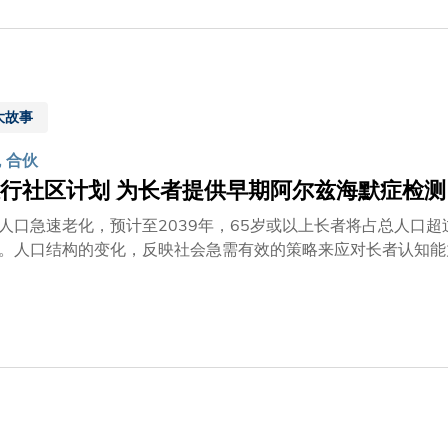
大故事
 合伙
行社区计划 为长者提供早期阿尔兹海默症检测
人口急速老化，预计至2039年，65岁或以上长者将占总人口
。人口结构的变化，反映社会急需有效的策略来应对长者认知能
然而，现时检测成本高昂、程序具入侵性，加上公众对早期检测
的推行，正是为了应对这些挑战。计划倡导在社区展开及早、主
会的压力。这项计划采用全球首创的血液多蛋白标志物测试技术，
退行性疾病中心主任叶玉如教授指出 ：「这项创新技术整合了
的方式实现更早期检测，为受影响的家庭争取宝贵诊治时间，让
迹。」是次计划由科大牵头和负责策划，在InnoHK香港神经
机构的运作和社区教育工作。计划获利希慎基金、黄廷方慈善基
一个能惠及大众的早期侦测与介入机制。香港特别行政区政府行