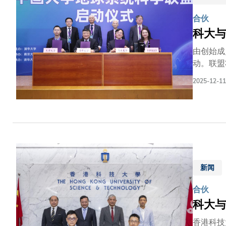
合伙
科大与
由创始成
动。联盟
推进气候
2025-12-11
国工程院
京大学气
乐陶气候
气与地球
家科学技
见证。 
构建人类
新闻
成立不仅
Schel
合伙
频致辞，
科大与
香港科技