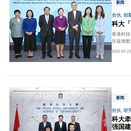
新闻
大成功研
︰「透过
合伙, 创
已造成不
科大「
香港科技
尔兹海默
60至7
2026-03-23
随着香港
以来，要
认知不足
的血液检
情况，参
阿尔兹海
轻照顾者
新闻
面推行，
合伙, 
人士及社
收集的综
科大牵
势，持续
强国建