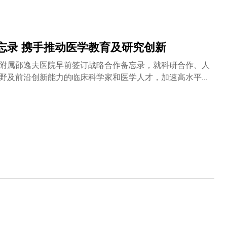
的力量，更充分展现了青年驱动变革和合作带来的影响
掌握破解具体难题的『硬技能』，更要胸怀天下，培养理解
界实验室』，期待青年学子成为推动世界向好发展的参天大
地区学生，共 67 支跨学科团队参与，其中15队包括科大学
忘录 携手推动医学教育及研究创新
决方案，并透过项目展示及路演介绍方案。活动为学生提供
力。
附属邵逸夫医院早前签订战略合作备忘录，就科研合作、人
野及前沿创新能力的临床科学家和医学人才，加速高水平的
展。科大和浙江大学的合作源远流长，双方在学术交流和科
近年积极加强与浙江大学在医学领域的联系，并于去年与浙
践的深度融合。为进一步落实相关合作，科大校长叶玉如教
授会面交流，进一步探讨两校在医学健康及人工智能等领域
科大的医学发展注入强大动力。访问期间，科大代表亦考察
了解当地教研医院最新发展，以及签署合作备忘录。科大代
煜教授、附属第二医院院长王建安教授、附属邵逸夫医院院
工智能、数据科学、工程学和基础科学领域的雄厚科研实
就以下范畴开展合作：