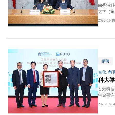
理及风险
由香港科
重点方向
大学（东
能源动力
2026-03-18
代表团早
新科研发
教授，以
任、太空
南京市人
领域的合
新标杆。
新闻
与科大建
合伙, 教
新、求进
三成，媲
科大举
共振，科
香港科技
深、做透
学金嘉许
大师生进
2026-03-04
实基础。
谢志坚先