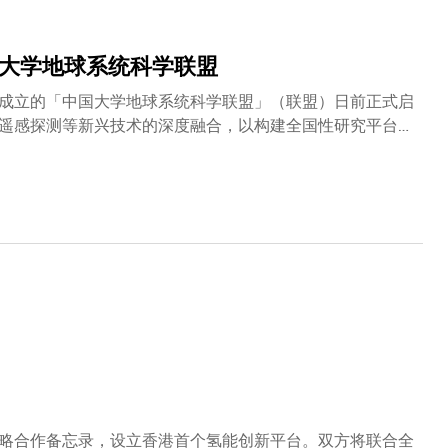
国大学地球系统科学联盟
成立的「中国大学地球系统科学联盟」（联盟）日前正式启
遥感探测等新兴技术的深度融合，以构建全国性研究平台，
术突破，以及深化国际合作，提升联盟的国际影响力。在中
清华大学兴华卓越讲席教授陈德亮教授; 中国科学院院士、南
津大学地球系统科学学院院长刘丛强教授见证下，由科大潘
科学系主任罗勇教授、南京大学校长助理及南京赫尔辛基大
副院长李思亮教授代表签署合作协议，正式成立联盟。 国
金委员会等部委代表，以及其他大学代表共逾百位嘉宾出席
战略、培育高端人才、引领科技创新的高水平开放平台，为
绍联盟成立的时代背景、使命任务以及发展框架，并强调其
。国际应用系统分析研究所所长Hans Joachim
以及波茨坦气候影响研究所所长Johan Rockström教授透过视
略合作备忘录，设立香港首个氢能创新平台。双方将联合全