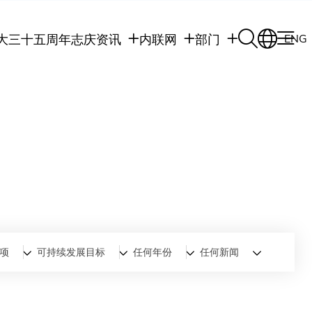
大三十五周年志庆
资讯
内联网
部门
ENG
学生
学生内联网
学术部门
职员
职员行政内联网
学术课程
校友
校友内联网
行政部门
社交平台及应用程
传媒
式
公众
项
可持续发展目标
任何年份
任何新闻