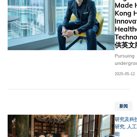
基础，能
学研的合
的人工智
Made 
Kumar N
（AAV）
融合多模
作如何缔
程式； 採用能对
Kong H
生及香港
物递送
息，即使
造更公平
抗沙漠化
展局副总
Innova
成像序列
及可持续
果製成的
平博士见
Health
情况下，
发展的医
奶。 三大战略合
志着三方
Techn
维持高稳
疗体系。
作助推产
智能驱动
供英文
该模型亦
高峰论坛
活动现场
面的策略
子亚型分
由香港特
要合作：
Pursuing
作，共同
预测患者
别行政区
undergra
应用智慧
方案的反应
政府及香
studies i
案于港怡
2025-05-12
避免不必
港贸易发
15 years
疗中心，
及预测治
展局（贸
the start 
心将于20
在测试中
发局）合
rewarding
年底启用
MOME对
办，于香
Malaysian
合作体现
诊断准确
港会议展
新闻
Nick CHIN
和港怡医
了拥有五
览中心举
He not on
将卓越研
研究及科技
经验的放
行的开幕
his dream
转化为实
研究, 人
生的水平
典礼邀请
establish
用，并透
能
型能够准
了多位重
technolog