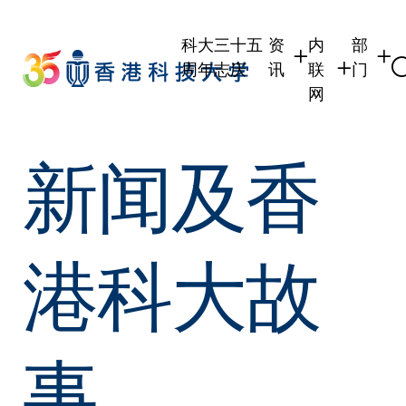
Skip
to
科大三十五
资
内
部
main
周年志庆
讯
联
门
content
网
学生
学生内联网
学术部
新闻及香
职员
职员行政内联
学术课
校友
校友内联网
行政部
社交平
传媒
式
公众
港科大故
事