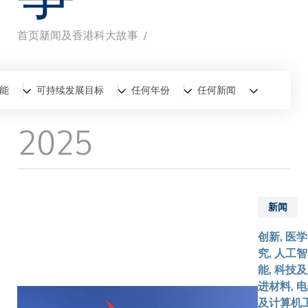
首页
新闻及香港科大故事
面
包
全部
新闻
香港科大故事
能
可持续发展目标
任何年份
任何新闻
屑
2025
新闻
创新, 医
究, 人工智
能, 科技
进材料, 
及计算机