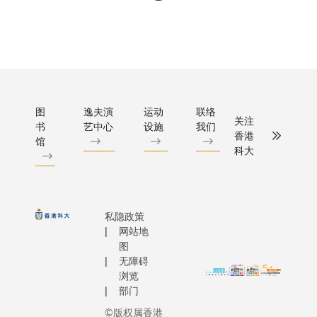
的「冯诺
持续的健
engineeri
方案的主
曼架构」
康体系》
communit
包括病人
对当今的A
汇聚了多
enables t
的相关人
演算法影
位国际知
of top-no
流程，例
深远。研
名专家，
of its facu
客户服务
院将由计
包括科大
members.
预先登记
机视觉与A
校长叶玉
a key inte
图
逸夫演
运动
联络
分流等，
关注
领域知名
书
艺中心
设施
我们
如教授、
the campu
间医疗中
香港
家、科大
馆
亚太经合
Engineeri
试行方案
科大
算机科学
组织卫生
Commons
为未来或
工程学系
工作组主
renovate
港怡医疗
座教授兼
席Victor
after bein
所及其他
角兽企业
Yosef
more than
蓝图。 作为全
私隐政策
谋集团创
MELT
As the C
网站地
球创新及
人贾佳亚
CAMPOS
officially
图
领导者，
授领导，
无障碍
医生、法
October 2
过其企业
浏览
借科大在A
国大学医
features 
划、创业
部门
领域的坚
院全国协
new rese
种子基金
基础，以
©版权属香港
会主席国
applicati