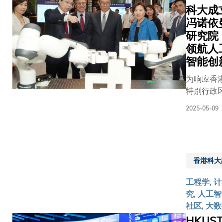
强大的创
BI-RADS
科大成
量级领导
but also s
系统促进
者中（乳
冯诺依
出席，包
own famil
域的进步。 
在2%至9
括香港特
研究
项合作协
间）的良
别行政区
领航人
Panopti
案，从而
政府行政
大的衍生
智能创
类患者接
长官李家
和
为响应香
化验的需
超先生、
SmartC
特别行政
MOME对
国家卫生
科大计算
政府全力
人进行前
健康委员
及工程学
2025-05-09
展人工智
疗的反应
会副主任
创立）将
（AI）为
色表现，
曹雪涛院
各自的尖
键产业的
方案能在
士，以及
术，并应
略，香港
缩小肿瘤
世界卫生
于金钟、
香港科大
技大学（
手术成功
组织总干
港怡日间
大）今日
外，系统
事谭德塞
心。三方
工程学, 
式成立冯
分辨高侵
博士。香
过开发及
究, 人工智
依曼研究
癌亚型，
港特别行
工智能辅
社区, 大
（Von
采用专门
政区政府
字化临床
HKUS
Neumann