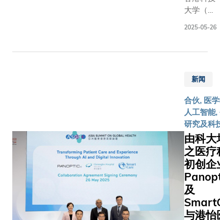
府大力支
集 乳癌是全球女
大学（科
仍活跃的
创新科技
性最常见
大）今日
司，当中包
展，激发
2025-05-26
的癌症之
于2025亚
间独角兽
界更积极
期筛查、
洲医疗健
17间成功
科研成果
分子亚型
康高峰论
公司（上
化为对社
以及对治
坛上，分
或被併购）
具影响力
的预测，
新闻
享其对未
球协作 
技术，连
治疗十分
来医学与
企业发展 为促进
RAISe+在
合伙, 医学
尽管mpM
健康领域
全球创新
内，这些
人工智能, 
能提供丰
发展的前
支援本地
的资源不
研究及科
断资讯，
瞻性见解
向国际，
可帮助学
由科大
传统AI系
及彰显其
年更于活
从实验室
言，整合
之医疗
在医疗科
「国际展
向市场，
据的多种
初创企
技创新方
(Internati
鼓励更多
态（即磁
面的领先
Panopt
Pavilio
大成员进
中不同的
地位。作
世界各地
及
跨领域协
列）仍存
为高峰论
精英参与
Smart
作，推动
挑战，特
坛「专题
成功经验
与港怡
新研究，