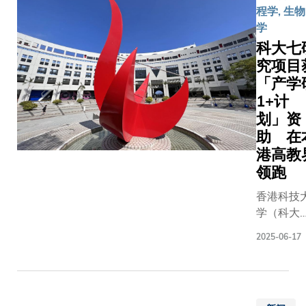
程学, 生
学
科大七
究项目
「产学
1+计
划」资
助 在
港高教
领跑
香港科技
学（科大
在创新科
2025-06-17
署推出的
「产学研
1+计划」
（RAISe