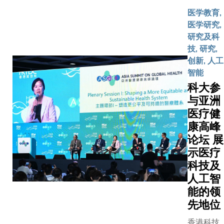
磁力共振
集团行政
展领域具
医学教育,
（mpMR
翊庭女士
深厚的科
医学研究,
建构，能
利康中国
实力，我
研究及科
区分良性
澳门总经
十分荣幸
技, 研究,
肿瘤，准
女士等嘉
新一轮
创新, 人工
美拥有五
大校长叶
RAISe+
智能
经验的放
授、科大
中，成为
科大参
生。团队
州）校长
拨款项目
与亚洲
圳市人民
教授及科
多的大学
医疗健
广州市第
长（研究
这是对科
医院、云
康高峰
展）郑光
卓越的研
瘤医院等
论坛 展
等，一起
及知识转
间医院及
多间科大
示医疗
能力方面
作，展开
创公司，
科技及
肯定，也
验证，以
们所展示
人工智
现我们对
评估系统
技创新成
能的领
研卓越和
为投入实
至2025
先地位
识转移的
做好准备。 
科大成员
诺。特区
最大mpM
香港科技
了逾1,8