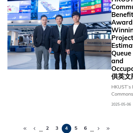
案的三阴
医务卫生
程，将先
Commu
Institut
癌。
局局长卢
工智能技
Benefi
整合具身
宠茂教授
于医疗服
能、生成
Award
及中国工
而提升服
AI及先进
Winnin
业和信息
运效率，
级运算等
化部消费
Project
无缝衔接
术，推动
品工业司
Estima
化病人体
学科协作
一级巡视
Queue 
此项三方
促进新质
员冯海沧
结合Panop
and
产力，以
先生作特
的非接触
Occup
接AI世代
别致辞。
体征监测
供英文
冯诺依曼
主题环
SmartC
究院以著
节：推动
HKUST’s 
多模态语
电脑科学
医疗健康
Commons,
型、以病
家、人称
公平与创
2013, has
的诊疗平
2025-05-06
「电脑之
新 首场主
School of
港怡日间
父」的约翰
题环节
Engineeri
心开发一
冯·诺依曼
分
《塑造更
room” tha
方案。在
名，其开
2
3
4
5
6
公平与可
interactio
…
…
页
阶段，智