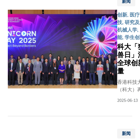
新闻
第二轮拨
中表现卓
创新, 医
越，成为
技, 研究及
地大学中
机械人学,
批项目最
能, 学生
的院校，
科大「
有七个研
兽日」
项目获批
全球创
助。是次
大获批的
量
目涵盖健
香港科技
与医疗科
（科大）
学、人工
办年度旗
能（AI）
2025-06-13
「独角兽
机械人、
汇聚近千
进製造和
自全球各
机及电子
资者、行
程等多个
新闻
袖、政府
域，充分