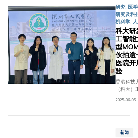
代表，共
现科大在
研究, 医学
机遇，交
科研成果
研究及科技
理念，助
化为实际
机科学, 
发展。这
用的领导
科大研
已成为本
位。 科大坚
工智能
教育界最
实科研基
型MO
初创盛事
的明证 科
澳洲、比
伙拍逾
大副校长
巴西、法
医院开
（研究及
国、匈牙
验
展）郑光
尼、巴基
教授向所
香港科技
阿联酋、
成功获批
（科大）
越南等多
助的科大
研究团队
港总领事
队致以祝
2025-06-05
发一款名
官员莅临
贺，他表
MOME的
香港特别
示：「作
能（AI）
政府创新
一所研究
型，利用
署长李国
大学，科
新闻
模最大的
生、香港
于深科技