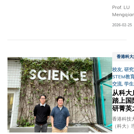
上的
Prof. LU
《与友
Mengqian
共聚》
Associat
盆菜大
2026-02-25
Professor 
派对中
and
欢聚交
Environm
流，重
Engineeri
温同窗
香港科大
the uniqu
情谊。
of a little 
是次盛
校友, 研究
Qingdao 
会联同
STEM教育
tremendo
香港科
交流, 学
physical 
技大学
从科大
intellectu
校友会
踏上国
potentials
及香港
研菁英
科技大
学评议
香港科技
会合
（科大）
办。科
开设的「