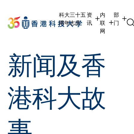
Skip
to
科大三十五
资
内
部
main
周年志庆
讯
联
门
content
网
学生
学生内联网
学术部
新闻及香
职员
职员行政内联
学术课
校友
校友内联网
行政部
社交平
传媒
式
公众
港科大故
事