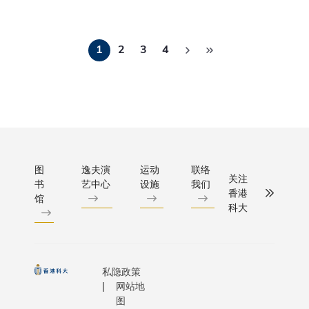
及捐款
Indonesia
学）
人，对科
HKUST B
Madhead
大情深义
分
graduate 
行政总裁
1
2
3
4
重。在他
using the
页
科大校董
办公室
knowledg
会成员科
里，他最
skills she
大评议会
珍视的是
obtained 
主席获奖
一封20年
university
原因：对
前的科大
help cha
母校的尽
信函，记
the world
心服务及
录着母校
the better
图
逸夫演
运动
联络
贡献（赞
关注
于他家逢
书
艺中心
设施
我们
Sustainab
辞全文）
香港
馆
变故时提
is more t
科大
汪滔先生
供的紧急
buzz phra
哲学硕士
援助。
Cindy Aik
（电子及
Terry拿着
Filbert
计算机工
信件，回
TANAKA 
私隐政策
程学）及
忆道：
in Chemic
网站地
工学士
「爸爸在
and
图
（电子工