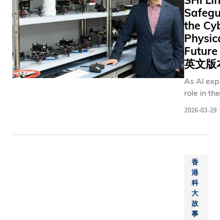
SHI Lin
Safegu
the Cy
Physic
Futu
英文版
As AI exp
role in th
and infra
2026-03-29
that unde
enhance o
Prof. SHI 
leading
香
contributi
港
developi
科
securing t
大
systems o
故
rapidly e
事