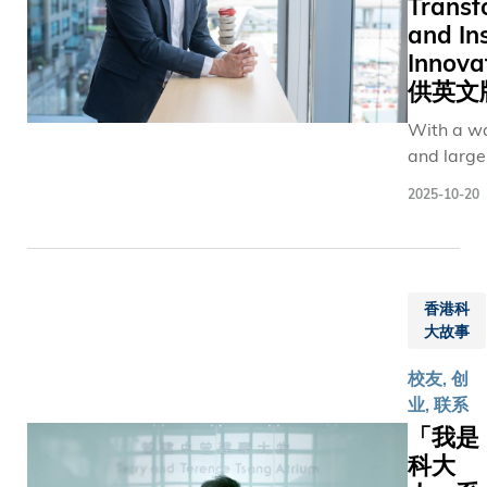
Transf
而至，
中的杰出
科大工学
and In
与在校
黄德轩—
院旗舰项
学生、
Innov
界的创新先
目之一，
教职员
供英文
德轩在20
旨在嘉许
及大学
港桂冠论
在工程领
With a w
友好共
享其化学
域展现卓
and larger
同庆祝
果。
越专业成
personality
这个重
2025-10-20
就及领导
easy to s
要时
才能，积
Michael L
刻。主
极贡献社
the charg
礼嘉宾
会服务，
firm – a 
包括校
并对行
香港科
in design
长叶玉
业、社会
大故事
manufactu
如教
及母校作
cutting-e
授、科
校友, 创
出重大贡
technolog
大校董
业, 联系
献的校
software
会成
「我是
友。首届
services f
员、科
奖项的三
科大
professio
大基金
位获奖者