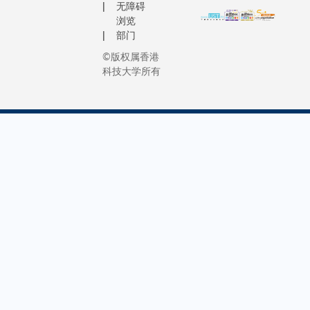
我快将毕
无障碍
Environm
程学）DJI
浏览
业时突然
Engineeri
大疆集团
部门
离世，科
who is ra
创始人兼
大在我们
©版权属香港
building 
行政总裁
科技大学所有
最困难的
career wi
获奖原
时候伸出
of the wor
因：专业
援手，向
leading
成就及对
我们发放
business
世界的影
一笔紧急
consultan
响（赞辞
经济援助
全文）
。我一直
铭记并感
激科大对
我们一家
人的支持
。这封信
至今仍放
在我的办
公桌