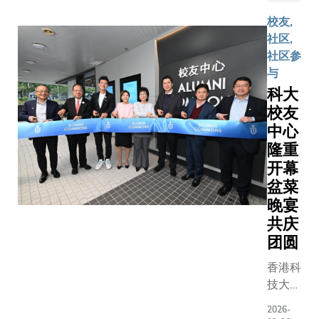
world are
innovati
校友,
forward f
社区,
industry, 
社区参
and next-
与
generatio
科大
校友
中心
隆重
开幕
盆菜
晚宴
共庆
团圆
香港科
技大学
（科
2026-
大）清