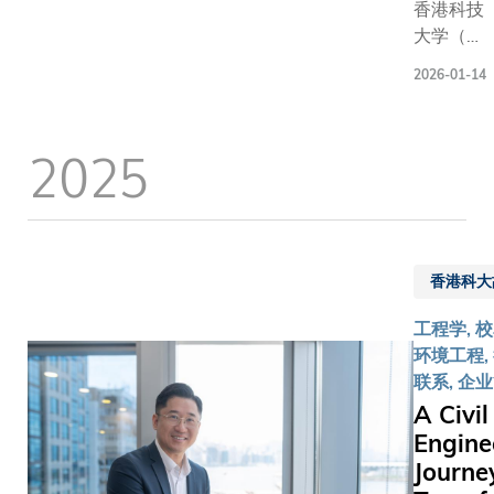
研究方向
香港科技
着科大
最大特色
大学（科
全球校
培养学生
大）工学
友人数
2026-01-14
经验和视
院举办首
突破十
过专设奖
届「杰出
万大
助必修的
工程校友
2025
关，这
研实习科
奖」，表
个专属
（SCIE3
扬三位杰
空间必
并灵活结
出校友的
将成为
学期，让
卓越成就
校园的
投入更长
与贡献，
香港科大
重要地
国际研究
颁奖典礼
标。开
累积更丰
于2026年
工程学, 校
幕典礼
验。这项
1月10日
环境工程,
高朋满
为众多优
举行。此
联系, 企
座，气
开启宝贵
项全新设
A Civil
氛热
塑造其学
立的「杰
Engine
烈。校
路。校友
出工程校
Journe
友携眷
和林嘉聪
友奖」是