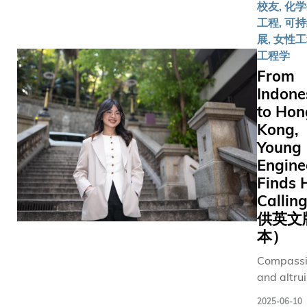
有限公司
校友, 化
裁，其代
来蓬勃
创始人科
工程, 可
表作《神
发展，
大电子及
展, 女性工
魔之塔》
来宾们
计算机工
工程学
风靡无数
纷纷把
程学系客
From
玩家，下
亲手写
座教授获
Indone
载量超过
满祝福
奖原因：
to Hon
2,300万
的心意
专业成就
次，并与
Kong,
卡，投
及对世界
多部人气
Young
入35
的贡献
动画合
Engine
周年校
（赞辞全
作。尽管
庆的纪
Finds 
文）曾建
事业有
念装置
Calli
中先生哲
成，Terry
中，同
供英文
学硕士
始终心系
心送上
本）
（土木工
科大。
对科大
程学）及
Terry身兼
Compassi
的期许
工学士
校友、校
and altrui
和寄
（土木及
董会成员
one energ
语。
结构工程
2025-06-10