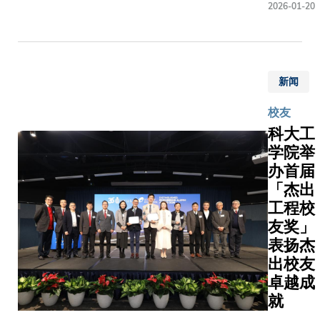
2026-01-20
大校友
研课程」
中心作
（Internat
为校园
Research
内首个
Enrichm
专为校
新闻
称IRE）
友社群
抱科学梦
校友
而设的
望探索未
空间，
科大工
生而设。自
旨在促
学院举
年创立以来
进校友
办首届
为理科学
之间的
了一条系
「杰出
联系与
科研进阶
工程校
交流，
使他们在
友奖」
启发创
期已能接
表扬杰
新思
与科学研
出校友
维，让
于二年级
卓越成
友谊历
早之前，
就
久常
导师指导
新。随