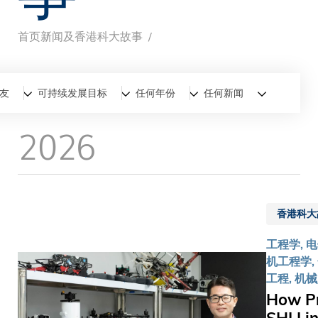
首页
新闻及香港科大故事
面
包
全部
新闻
香港科大故事
友
可持续发展目标
任何年份
任何新闻
屑
2026
香港科大
工程学, 
机工程学,
工程, 机械
How Pr