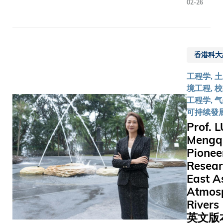
02-26
水湾校
园在
2026
年1月
香港科大
17日
（星期
工程学, 
六）迎
境工程, 校
来校友
工程学, 
盛事，
可持续發
众科大
Prof. L
人聚首
Mengq
一堂，
Pionee
共同见
Resear
证校友
East A
中心盛
Atmos
大开幕
典礼，
River
并于晚
英文版