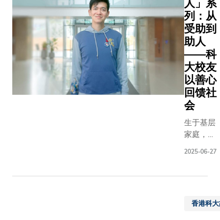
人」系
construct
会理事
经由学界
列：从
industry. 
会成
及业界资
personali
受助到
员、科
深领袖组
put anyon
助人
大评议
成的评选
his own j
——科
会主
委员会严
a young s
大校友
席、校
格评选产
growing u
友会主
以善心
生。得奖
Kong’s o
席、副
回馈社
校友名单
Town to b
校长
会
（按英文
first Asia
（大学
姓氏顺序
global co
生于基层
拓展）
排列）如
Australia
家庭，科
吴宏伟
下：廖家
attribute
大校友曾
教授以
俊博士哲
2025-06-27
his caree
建中
及其他
学博士
his alma 
（Terry）
校内管
（电机及
Hong Kon
现任手机
理层成
电子工程
Universit
游戏公司
员等。
学）幻音
and Tech
香港科大
Madhead
为祝愿
数码控股
(HKUST).
的行政总
大学未