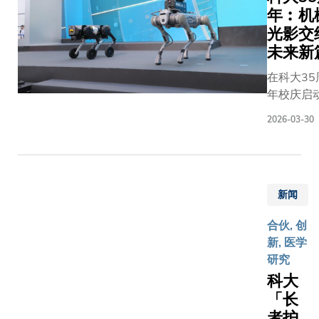
年︰机
光影交
未来新
在科大35
年校庆启
礼的璀璨
2026-03-30
光下，舞
上演一幕
糅合前沿
技的表演
新闻
观众见证
械狗运送
合伙, 创
征启动时
新, 医学
的「奇迹
研究
球」、人
科大
机械人迎
「长
致意、无
者护
机于赛马