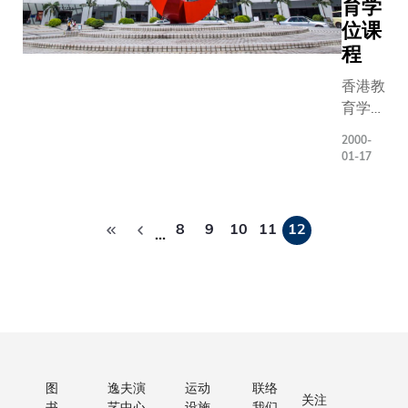
科（香
育学
港）有
位课
限公司
程
支持，
香港教
携手合
育学院
办第二
校长许
届「少
2000-
美德教
年科学
01-17
授与香
家优才
港科技
计
分
大学校
划」，
8
9
10
11
12
…
页
长吴家
让全港
玮教授
近
于今天
3000
（1月
名12-
17
14岁
日）签
的初中
署学术
学生提
图
逸夫演
运动
联络
合作协
早得到
关注
书
艺中心
设施
我们