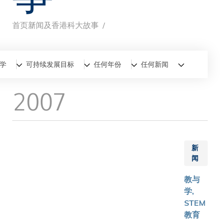
首页
新闻及香港科大故事
面
包
全部
新闻
香港科大故事
学
可持续发展目标
任何年份
任何新闻
屑
2007
新
闻
教与
学,
STEM
教育