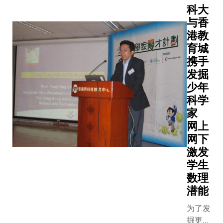
科大
与香
港教
育城
携手
发掘
少年
科学
家
网上
网下
激发
学生
数理
潜能
为了发
掘更多