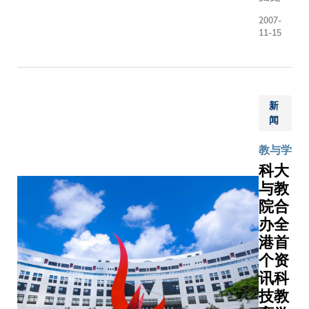
在数理
2007-
方面具
11-15
优厚潜
质的本
地少年
优才，
新
与及更
闻
有系统
地培育
教与学
他们，
科大
香港科
与教
技大学
院合
（科
办全
大）与
港首
香港教
个资
育城合
讯科
作，并
得到尊
技教