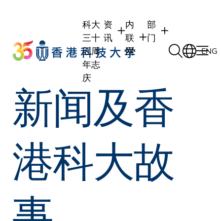
Skip
to
科大
资
内
部
main
三十
讯
联
门
content
五周
网
ENG
年志
庆
新闻及香
学生
学生内联网
学术部门
职员
职员行政内联网
学术课程
校友
校友内联网
行政部门
港科大故
社交平台及应用程
传媒
式
公众
事