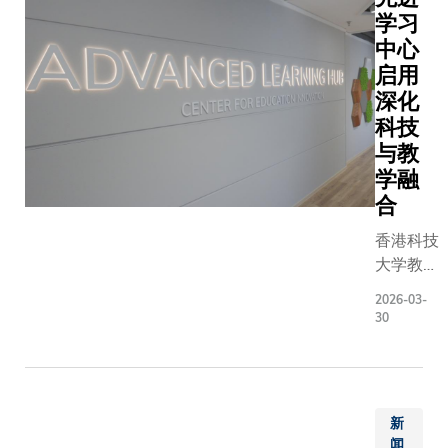
奖学金及
学习
施与本港
中心
平相若，
启用
奖学金、
深化
助及丰富
会，为学
科技
而多元的
与教
AI通识课
学融
人才为装
合
人工智能（
香港科技
带来的机
大学教育
科大早于20
创新中心
年率先推
2026-03-
主任
（Major 
30
Sean
程，让学
McMINN
科以外，
博士表
能、可持
示，现今
沿领域，
新
教学讲求
1,450名
闻