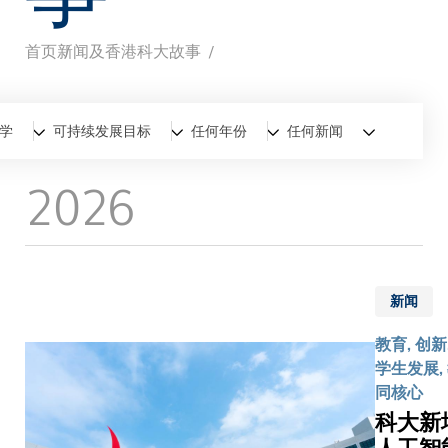
首页
新闻及香港科大故事
面
包
全部
新闻
香港科大故事
学
可持续发展目标
任何年份
任何新闻
屑
2026
新闻
教育, 创新
学生发展, 
同核心
科大新