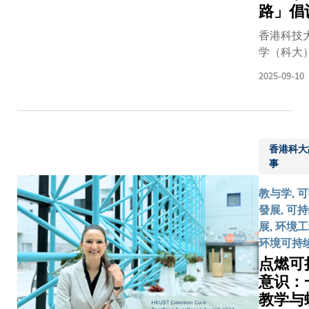
路」倡
大攻读
医疗的
里程
与生物
希望种
碑。科
香港科技
化学、
子带进
大对获
学（科大
生物科
斯里兰
特区政
宣布，科
技或医
卡高
2025-09-10
府委以
商学院与
疗科学
地。
重任深
萨克纳扎
相关的
科大学
感荣
巴耶夫大
研究生
生徒步
幸，并
商学院（
课程。
一个多
衷心感
香港科大
大商学院
专才计
小时，
谢「筹
事
签署合作
划每年
抵达哈
备新医
忘录，联
将甄选
普特莱
教与学, 
学院工
推出工商
及嘉奖
的山区
發展, 可
作组」
理学士(欧
10名
村落，
展, 环境工
（专家
商业管理)
具备优
为建立
环境可持
工作
程。此课
异学术
远程医
点燃可
组）全
为亚洲首
成绩、
疗系统
意识：
体成员
同类的跨
领导潜
做准
在遴选
教学与
合办课程
质、研
备。