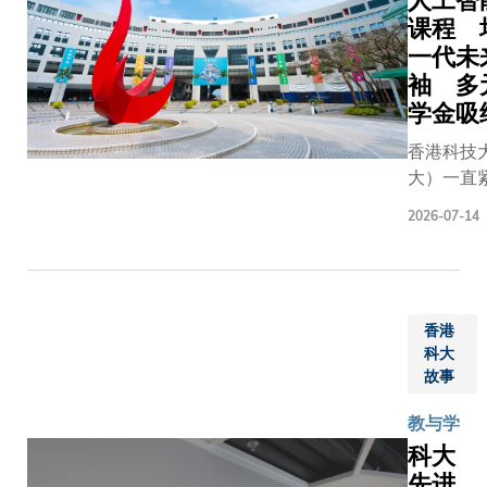
人工智
课程 
一代未
袖 多
学金吸
香港科技
大）一直
伐，因应
2026-07-14
求改革课
新推出的
健康科学
年竞争最
香港
之一，科
科大
年推出必
故事
（AI）通
升学生在
教与学
AI应用的
科大
知识。另
先进