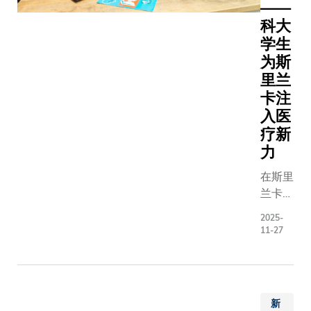
逐步迈向
——
疗创新
广泛应
科大
枢纽作
用，过程
学生
出贡
中的主导
献。生
为斯
责任更清
命健康
里兰
晰，推动
科技是
卡注
起来也更
全球科
入医
有延续
技创新
疗新
性。为全
的核心
力
面支持创
领域之
新教学实
一。作
在斯里
践，中心
为亚洲
兰卡高
设有四项
第一、
地的哈
2025-
专属设
全球第
普特莱
11-27
施：
二大的
小镇，
生物科
群峰环
技集资
抱、茶
中心，
园如
新
香港特
茵。一