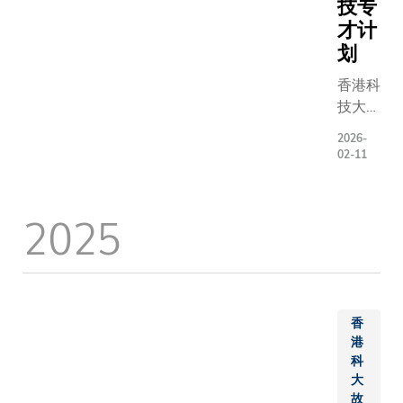
技专
高，弹性
部分：第
才计
灵活的空
「AI素养
划
间变得至
协同编排
关重要。
（Foundati
香港科
为满足这
Literacy
技大学
些需求，
Orchest
（科
2026-
并强化科
聚焦人机
大）获
02-11
大在教育
第二部分「
旭日慈
创新方面
（AI Hor
善基金
的角色，
程，由科
2025
慷慨捐
科大教育
及学系开
赠港币
创新中心
工智能最
二千万
设立了这
学科应用
元，成
个全新的
过不同领
立首个
共享空
例，提升运
「旭日
香
间，旨在
力与视野
慈善基
港
探讨人工
在培养学
科
金—生
智能与新
大
思维善用A
物医学
故
兴科技发