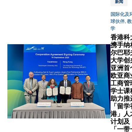
为期十
他们背
新闻
（特区
年，旨
着行囊
政府）
国际化及
在鼓励
和装
批准设
球伙伴, 
更多优
备，一
立本港
学
异学生
步一脚
第三所
香港科
入读由
印地翻
医学
携手纳
理学院
山越
院。此
开办的
岭，终
尔巴耶
项重要
理学士
于抵达
大学创
决策彰
（生物
山区一
亚洲首
显了特
医学及
条村
欧亚商
区政府
健康科
落。一
致力强
工商管
学）课
场改变
化医疗
学士课
程，同
生命的
体制的
助力推
时吸引
旅程，
远见，
「留学
优秀人
就此展
是香港
港」人
才在本
开——
医疗发
计划及
科毕业
他们要
展的一
「一带
后到科
将遥距
个重要