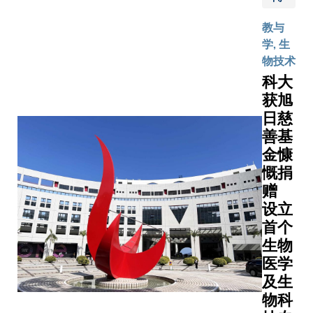
互动，也
相关课程
愈来愈重
深化人工
教与
视科技辅
科大正积
学, 生
助，这些
机共创与
物技术
趋势正改
（Human-
科大
变大家对
Creation
获旭
学习空间
Literac
日慈
的要求。
念，将AI
善基
他指出，
（AI Ag
金慷
随着教学
人类在学
慨捐
模式不断
创新过程
赠
演进，教
伴，培养
职员与学
设立
协作能力
生对协
首个
合思维，以
作、实践
技术的能
生物
与体验式
2026/2
医学
的学习环
有新入学
及生
境需求也
修读六个学
物科
愈来愈
识课程。