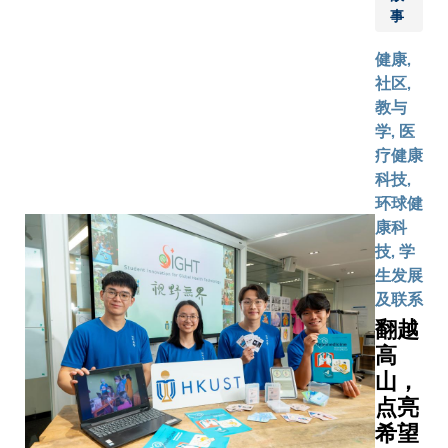
解及塑造由
及生物
事
展下，学
共同参与
科技专
生学习模
统，并能
才计
健康,
式有何转
人类及AI
划」
社区,
变。先进
中沟通与
（专才
教与
学习中心
来社会及
计
学, 医
结合教学
备。
划），
疗健康
创新、实
助力科
科技,
证研究及
大培育
环球健
伙伴协
更多面
康科
作，形成
向未来
技, 学
一个完整
的生物
生发展
的循环体
医学及
及联系
系，让具
生物科
翻越
潜力的创
技人
高
新教学构
才，为
山，
想由原型
香港建
点亮
设计、试
设成为
希望
行验证，
国际医