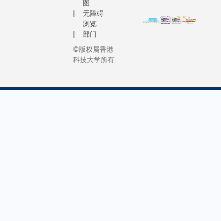
生人数持
的学生提
图
才、推
的医疗
理想与热
应社会
上升。申
无障碍
录取、简
动科技
护
课堂。她
长远发
浏览
宗数最多
序及学术
创新为
理。」
简洁而坚
部门
展的需
主要「一
助他们顺
己任。
这个项
「我希望
求。科
一路」国
©版权属香港
创新与包
生物医
目源于
明白，自
大校董
科技大学所有
家，其总
枢纽 科大以尖端研
学与生
科大的
乐不应建
会主席
请量由20
究、创新
物科技
「视野
人的牺牲
沈向洋
年的674
程及多元
是当今
无界」
上。」透
教授对
至2025
闻名，始
推动医
计划，
光鲜亮丽
政府决
计的1,63
容并蓄与
疗科技
该计划
营销和标
定表示
宗，增幅
卓越的理
进步与
鼓励学
后，隐藏
欢迎，
近一倍。
首席副校
人类健
生运用
环境和剥
并说：
中，来自
教授表示
康福祉
设计思
的代价，
「我们
萨克、巴
化的格局
的核心
维，应
学生用全
对获特
斯坦及缅
意与进步
引擎，
对全球
角看待世
区政府
等国的增
我们已准
充满无
的医疗
们所承担
赋予重
尤为显著
哈佛学生
限潜力
挑战。
色。她的
任深感
该合办学
社群，为
与深远
凭借计
景远不止
荣幸。
课程预计
在其学术
影响。
划多年
知识︰「