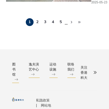
团董事
境：
Hidden S
2025-05-23
出重大
划。为强
的国际本
长杨钊
「这里
Behind th
突破。
「一带一
究生，以
博士表
交通不
Product
政府重
路」沿线
分
佛学位课
示：
便，村
Label）
要布局
1
2
3
4
5
家的招生
知的学生
…
页
「旭日
民外出
是一门突
共创医
科大特别
开邀请，
慈善基
求医困
的可持续
疗新篇
当地优秀
加入科大
金自
难重
程，更是
经过专
生提供奖
业，延续
2005
重。光
阔眼界的
家工作
金和助学
求。此举
年成立
是前往
验，启迪
组的严
金，并针
全球学术
以来，
最近的
新审视日
谨评估
东盟国家
化，并彰
始终秉
诊所就
行为对社
与遴
生设立交
力营造多
图
逸夫演
运动
联络
持回馈
要跋涉
境产生的
关注
选，新
流、实习
书
艺中心
设施
我们
级学习环
社会的
一个多
响。永续
香港
医学院
馆
就业支持
诺。 作为全球顶尖
使命，
小时，
愿景梅珂
科大
将与现
划。过去
大学之一
积极支
令许多
教学方法
有医疗
年，申请
望提供此
持教育
村民望
帜。结合
系统实
读科大的
优秀学子
事业，
而却
学和生态
现优势
「一带一
地追求学
私隐政策
以培育
步，错
的专业背
互补，
路」国家
大学将为
网站地
优秀人
失必要
把可持续
切实回