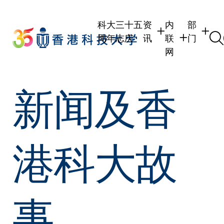
Skip
to
科大三十五
资
内
部
main
周年志庆
讯
联
门
content
网
学生
学生内联网
学术部
新闻及香
职员
职员行政内联
学术课
校友
校友内联网
行政部
社交平
传媒
式
公众
港科大故
事