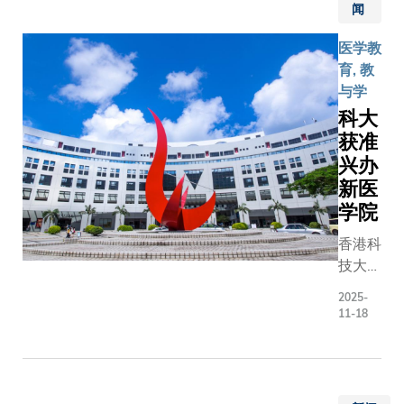
闻
别行政
群香港
区政府
科技大
医学教
《香港
学（科
育, 教
创新科
大）本
与学
技发展
科生，
科大
蓝图》
沐浴在
获准
将生命
沁人心
兴办
健康科
脾的清
新医
技列入
新气息
学院
重点发
中，精
展领
神为之
香港科
域。是
一振。
技大学
次由旭
这群年
（科
2025-
日慈善
轻人被
大）今
11-18
基金捐
眼前壮
日获香
助设立
丽的景
港特别
的专才
色深深
行政区
计划，
吸引，
政府