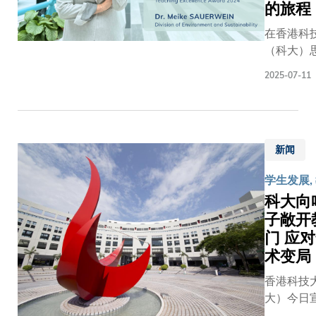
过程中
的旅程
相关合作
究能力
跨越
开展的
第十届「
及创新
山峦的
在香港科
全面而
带一路高
视野的
远程医
（科大）
严谨的
论坛」上
本科生
疗科大
荡的讲堂
评估工
式启动，
2025-07-11
及研究
生物化
境及可持
作。这
显两校在
生，预
学及细
学部的梅
一审批
「一带一
计为香
胞生物
（Meike
结果标
路」倡议
港培育
学一年
SAUERW
志着以
架下推进
100名
级生陈
新闻
正带领学
汇聚创
等教育合
卓越的
恺俊，
一场变革
新与跨
的共同承
学生发展,
生物医
是这项
她教授的E
学科之
诺。 新课程
科大向
学及生
远程医
1080课
力，推
响应「一
子敞开
物科技
疗计划
智的消费
进医学
一路」倡
专才。
的核心
门 应
揭开产品
教育，
及香港特
旭日慈
成员。
后的隐藏
术变局
为应对
行政区（
善基金
他深知
（The Sm
未来医
区）政府
香港科技
主席兼
山区居
Consumer
疗挑战
「留学香
大）今日
旭日集
民的困
Uncoverin
方面作
港」人才
现正就读