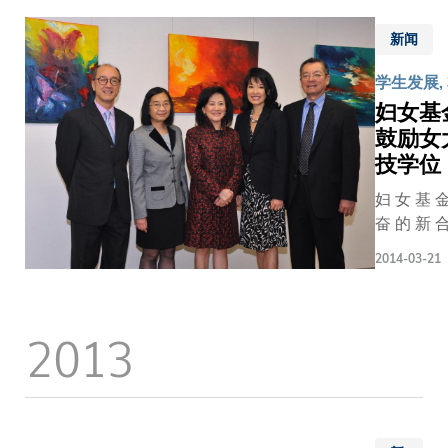
生将获
考培训，
由何凯菱 
近 获
社会意
邀参与
们未来就
熊子谦、
香 港
新闻
识，让
研制工
好基础。
家骏 及郑
政 府
他们透
作。
学生发展, 
大队伍由
生组成的
民 政
过各项
是次为
妇女基
商学院本
一支科大
事 务
活动，
五名得
组成，成
鼓励女
伍夺得季
局 及
如课堂
奖学
括冼尚浚
军，两队
青 年
技学位
讨论、
生﹕陈
文婷、郭
时分别取
事 务
研究、
浩然、
妇 女 基 金
及陈正洋
「最佳报
委 员
与社会
蔡智
奋 的 新 合
人对有关
奖」的首
会 选
各界领
翔、李
在 大 学 研
术、农业
位。此外
为 「
袖会
2014-03-21
家莹、
） 课 程 之 问 题 。 此 奖 学
拿大的认
其中一名
十 大
面、义
谢雨扬
（ Econom
限，但凭
胜队伍成
优 秀
工服务
和朱远
金 会 进 行
熟虑的分
何凯菱同
青 年
2013
等，多
航首次
技 界 仍 由 男 性
从课堂掌
更获颁「
」 ，
角度理
设计载
新 银 行 合
商业知识
佳未来商
以 表
解香港
人飞
科 杰 出 女
出了一套
领袖」殊
扬 其
的社会
机，他
基 金 会 澳
的方案，
荣。两支
个 人
包括经
们花了
ANZ WIS
评判赞赏
奖队伍的