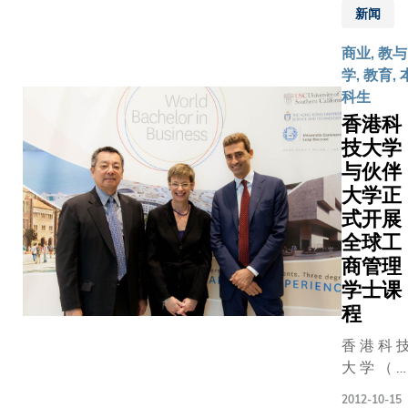
员充分
商 局
（A&L
讲技巧外
的 得
新闻
者，他
发挥天
） 签
Canada
更可体验
奖 者
表示：
份与创
商业, 教与
署 合
Laborator
何在团队
， 却
「核心
意，成
学, 教育, 
作 协
Inc.）的
群策群力
已 有
课程旨
功于大
科生
议 ，
业务需要
实现目标
八 年
在提升
型比赛
香港科
招 商
计，要求
科大商学
的 社
学生的
中获得
局 除
赛队伍就
技大学
副院长兼
会 服
整体学
肯定。
为 科
新的「高
科课程主
务 经
与伙伴
习经
他表
大 学
壤分析服
刘梦琳教
验 。
大学正
验，让
示﹕
生 提
进行商业
表示：「
科 大
他们涉
式开展
「其实
供 实
和设计业
们对学生
首 席
猎跨学
全球工
香港很
习 职
展及推广
次在公开
副 校
科的专
多年轻
商管理
位 和
案，利用
商业比赛
长 史
业范畴
人对设
学士课
招 聘
驾驶飞机
得佳绩深
维 教
及建立
计及构
程
， 亦
拍摄，并
自豪。学
授 祝
全面的
建新一
捐 款
全球定位
透过参与
贺 两
香 港 科 
基础知
代飞机
50 万
（GPS）
类学习体
位 得
大 学 （ 
识。在
器充满
元 成
助农民利
活动，从
奖 同
大 ） 、 
教职员
热诚和
2012-10-15
立 「
高空拍摄
际的商业