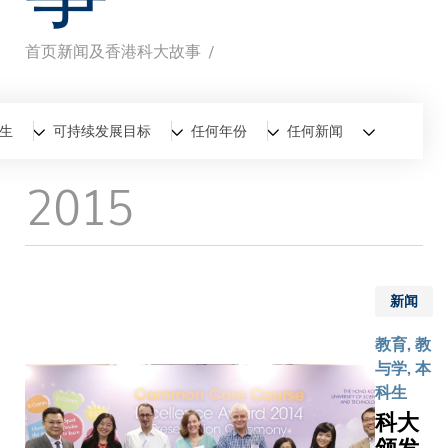
首页
新闻及香港科大故事
面
包
全部
新闻
香港科大故事
生
可持续发展目标
任何年份
任何新闻
屑
2015
新闻
教育, 教
与学, 本
科生
科大