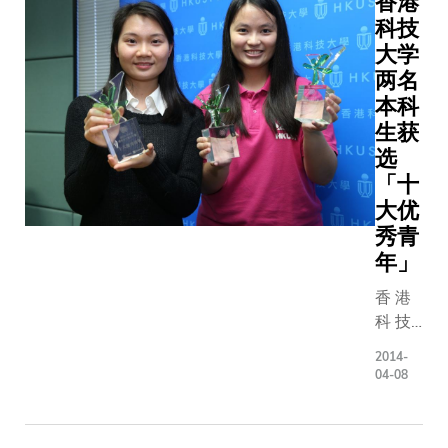
香港
队伍全面
识，以及
士、
时翼尖
科技
析和切实
们对管理
Mark
触碰水
大学
议方案，
计的专业
Hopkins
面的机
两名
判留下深
能。以四
先生、
会，提
象，成功
本科
一组的参
伍伟怡
升安全
全球着名
队伍需根
生获
女士及
度。科
院队伍夺
案例内容
选
石敏枝
大现正
科大商学
出建议及
女士任
「十
与中航
院长兼本
订方案。 由
教的
大优
合作，
程主任刘
科大同学
「大学
为内地
秀青
教授表示
升原、罗
英语课
私人飞
年」
「商业案
雯、周浩
程I &
机市场
析是本科
及
香 港
II」获
设计同
其中一项
Muhamm
科 技
得。
类型的
学习体验
Zakky
大 学 (
「当代
双座轻
2014-
过解决公
Busiri组
科 大 )
香港社
型运动
04-08
对的困难
队伍于香
两 位
会」着
飞机，
生可提升
区决赛夺
学 生
重培育
得奖学
触角及加
总冠军，
， 最
同学的