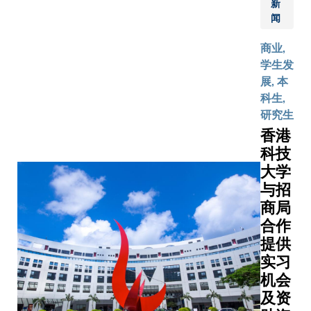
成 就
济及政
新
一个月
、 计 算 机
大队伍经
员全属二
、 领
闻
制发
所构建
异 的 大 一 和 大
后，认为
级本科生
导 才
展。
的一比
银 行 杰 出
商业,
大略省的
主修计量
能 及
「大学
十「游
3 月 20 
学生发
位处偏远
务学或全
杰 出
英语课
龙」模
上 正 式 成
展, 本
散，加上
工商管理
社 会
程I &
型，现
香 港 ） 捐
科生,
农民的年
今年，超
服 务
II」的内
正于中
银 行 香 港
研究生
遍较大，
一百支代
。 化
容多元
航工业
可 供 网 上
技术的认
本地多间
香港
学 及
化及跨
通飞位
价 paddle
限，因此
学的队伍
环 境
科技
界别，
于珠海
拍 卖 将 于
直接增聘
与首轮赛
工 程
大学
课程以
的总部
益 将 直 接
推销服务
事，各队
三 年
学生为
与招
作展
与 工 程 女
们建议A&
为一间豪
级 学
本，配
商局
览。科
中介公司
游艇生产
生 、
合小班
大与中
合作
推广，一
撰写业务
首 席
教学及
航通飞
提供
可控制成
展计划书
学 生
科技，
研究院
实习
另可凭中
成功跻身
大 使
激发学
的参赛
机会
司的网络
赛的五支
江 颖
生对学
队伍同
及资
相关业务
伍获邀于
敏 为
习英语
获亚