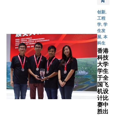
学今日
闻
举行第
创新,
三届卓
工程
越核心
学, 学
课程奖
生发
颁奖典
展, 本
礼，表
科生
扬优秀
香港
的核心
科技
课程。
今年的
大学
卓越核
学生
心课程
于全
奖得奖
国飞
课程是
机设
「身份
计比
认同全
赛中
球化：
胜出
从边界