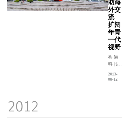
助海
展步伐。
2014年6
双 料
的兴
军，冠
外交
朱文婷和
7日，以
得 奖
趣，提
军则由
瑶认为他
及即场演
流
者 ，
升英语
北京航
胜之道在
方式详细
同 时
扩阔
水平，
空航天
前的充裕
释建议的
获 颁
年青
共有
大学一
备，包括
容。 两支科
发 「
1,800名
一代
支十人
发前进行
大队伍充
社 会
一年级
视野
队伍所
次案例分
发挥团队
服 务
生修
夺得。
香 港
习。此外
神，因应
奖 」
读。核
同为杰
科 技
成员的责
队员所长
。 理
心教育
出航空
大 学
楚明确，
补不足，
学 院
课程委
工程师
2013-
（ 科
们可分别
比赛中取
一 年
员会主
08-12
的科大
大 ）
不同角色
出色表现
级 学
席周敬
首席副
与 招
展所长。
他们认为
生 林
流教授
校长史
2012
商 局
案例根据
赛提供的
倬 琳
主持颁
维教
集 团
大西安大
习体验十
为 公
奖典
授，欣
有 限
其中一间
珍贵，除
开 组
礼，并
见科大
公 司
规模的农
增进商业
中 最
祝贺各
年轻队
（ 招
究及顾问
识和改善
年 轻
得奖