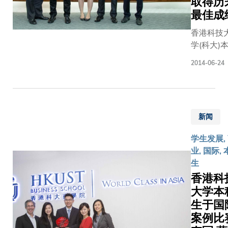
取得历
赛，于
族、族
153队
最佳成
群、国
由航天
香港科技
籍、语
研究
学(科大)
言、文
员、硕
生凭出色
化或性
士及博
2014-06-24
现，于香
别，理
士生组
举办的CI
解「全
成的参
商业精英
球化的
赛队伍
际挑战赛
身
中脱颖
新闻
取得历来
分」，
而出，
佳成绩：
让学生
夺得第
学生发展,
支科大队
以批判
二名。
业, 国际,
分别赢得
的思
科大队
生
事的香港
维，反
伍设计
香港科
冠军及季
思他们
的双座
大学本
军，而其
的个人
轻型运
生于国
一位同学
身分如
动飞机
膺「最佳
案例比
何被塑
「游
来商业领