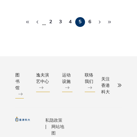
学 ，
国 南 加 
的努力
兴趣，
招 商
像，有效
例学习发
他 表
大 学 （
下，获
我们致
局 奖
农地的土
团队优势
示 ﹕
分
The
奖课程
力协助
学 金
2
3
4
5
6
从而决定
且有机会
「 大
Universit
…
充分展
页
他们实
」 ，
合的时间
用所掌握
学 着
of
现核心
践飞行
资 助
置灌溉、
知识与商
重 提
Southern
课程的
梦，透
科 大
和放置农
触角，尝
供 全
California
教学目
过把握
成 绩
以提升农
解决实际
人 教
） 及 意 
标，是
区内高
优 秀
收成量。
商业问
育 ，
利 博 科 
其中出
增值工
的 本
琳教授补
题。」
培 育
大 学 （
色的例
业的潜
科 生
「我们对
CIMA商
既 有
Bocconi
子。」
图
逸夫演
运动
联络
力，为
关注
参 加
卓越的表
英国际挑
才 干
书
艺中心
设施
我们
Universit
蓬勃的
香港
海 外
感自豪。
馆
赛香港区
及 创
） 的 管 
航空业
科大
交 换
其中一名
事的科大
意 ，
层 及 教 
出一分
生 计
陈正洋身
军队伍将
又 关
于 日 前 
力。」
划; 同
地，队伍
今年8月
心 社
集 意 大 
科大正
时 推
的准备和
印度，与
会 的
米 兰 ， 
筹组一
私隐政策
动 管
只能靠视
他来自23
毕 业
式 推 出 
网站地
个航空
理 人
议进行，
国家或地
生 ，
球 工 商 
图
航天工