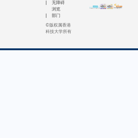
员 培
获奖肯定
的代表竞
无障碍
是 建
理 学 士 
程的主
浏览
训 ，
们共同努
全球总冠
立 关
程 。 上 
修课
部门
提 升
成果。」
军。 传媒查
爱 社
崭 新 的 
程，积
应 付
询： 香港
会 的
©版权属香港
科 课 程 
极与航
全 球
科技大学所有
大商学院 
动 力
学 生 可 
空业界
化 商
讯及对外
。 我
三 大 洲 
开展科
业 环
务
希 望
习 和 生 
技交流
境 的
这 两
， 并 同 
及研究
能 力
位 同
获 三 所 
合作伙
。 科
学 的
学 颁 授 
伴关
大 校
热 诚
位 。 三 所
系。过
长 陈
、 领
大 学 合 
去两
繁 昌
导 才
推 出 的 
年，科
教 授
能 和
球 工 商 
大于创
对 招
关 怀
理 学 士 
新及科
商 局
社 会
程 将 于
技基金
的 支
的 精
2013 年 
及中航
持 及
神 启
季 开 学 
的支持
捐 赠
发 他
开 拓 独 