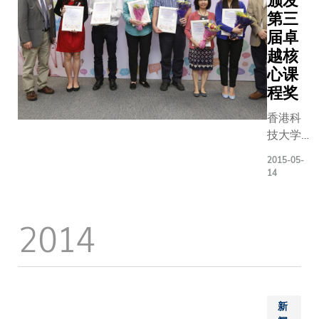
颁发
第三
届卓
越核
心课
程奖
香港科
技大学
（科
2015-05-
大）致
14
力发展
全人教
2014
育，为
本科生
提供优
质的核
心课
程，大
新