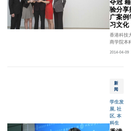
夺冠 
造或被
龙」，
袖」。
影响。
验分享
于机腹
CIMA（
大学并
广案例
安装水
管理会计
颁发两
翼以缩
习文化
公会）为
项荣誉
短起飞
香港科技
球最大管
奖，分
时间，
商学院本
会计组织
别由社
并配以
在加拿大
各地会员
会科学
可折迭
2014-04-09
商学院（Iv
学生人数
部谷志
的机翼
Business
过218,00
良教授
增加地
School）
名。该组
任教的
面操作
办的201
每年举办
「当代
的灵活
新
Scotiaba
CIMA 全
香港社
度，其
闻
国际案例
挑战赛专
会」课
下反翼
中夺魁。
本科生而
程，以
尖的设
学生发
案例主题
设，旨在
及由语
计亦可
展, 社
港学生比
验学生的
文教育
减少飞
区, 本
生的加拿
面商业管
中心Jan
机于水
科生
业发展，
技巧和知
Pople女
面起飞