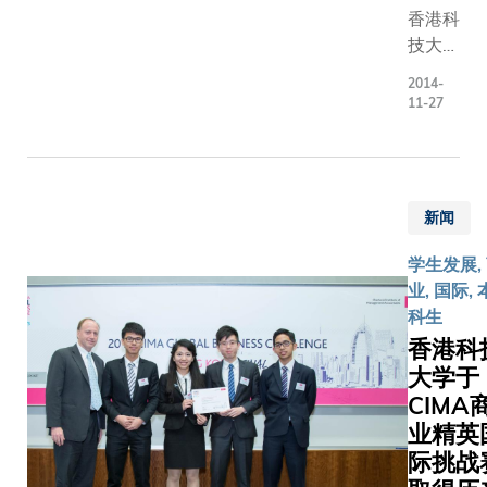
跨越到
香港科
领域重
技大学
构」，
(科大)
2014-
由人文
五名机
11-27
学部助
械及航
理教授
空航天
邵梅仪
工程系
及徐波
本科
新闻
先生任
生，早
教。课
前参与
学生发展,
程让学
由中国
业, 国际, 
生透过
航空工
科生
全面及
业集团
香港科
具创意
(中航)
大学于
的学习
举办的
CIMA
方式，
首届全
业精英
从不同
国飞机
范畴包
际挑战
设计比
括种