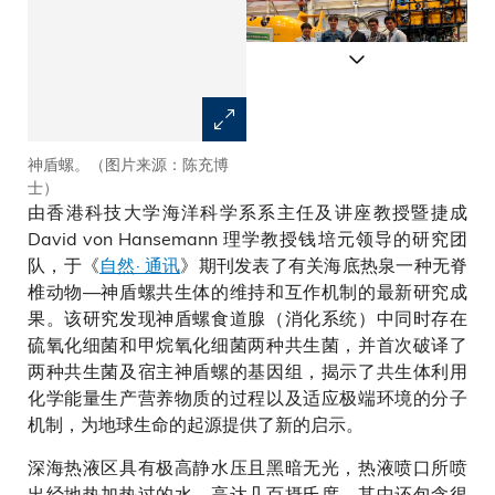
神盾螺。（图片来源：陈充博
西南印度洋脊的龙旗海底热泉
士）
Tiamat烟囱体住着大量的神盾
由香港科技大学海洋科学系系主任及讲座教授暨捷成
螺。
David von Hansemann 理学教授钱培元领导的研究团
队，于《
自然· 通讯
》期刊发表了有关海底热泉一种无脊
椎动物—神盾螺共生体的维持和互作机制的最新研究成
果。该研究发现神盾螺食道腺（消化系统）中同时存在
硫氧化细菌和甲烷氧化细菌两种共生菌，并首次破译了
两种共生菌及宿主神盾螺的基因组，揭示了共生体利用
化学能量生产营养物质的过程以及适应极端环境的分子
机制，为地球生命的起源提供了新的启示。
深海热液区具有极高静水压且黑暗无光，热液喷口所喷
出经地热加热过的水，高达几百摄氏度，其中还包含很