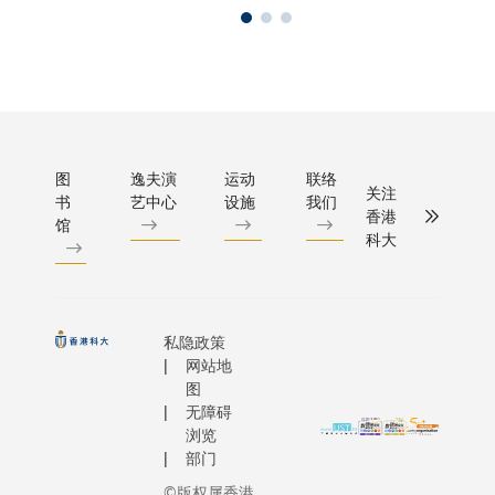
图
逸夫演
运动
联络
关注
书
艺中心
设施
我们
香港
馆
科大
私隐政策
网站地
图
无障碍
浏览
部门
©版权属香港