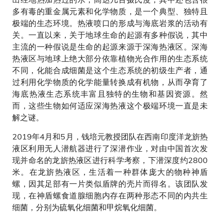
多有毒的重金属元素和化学物质，是一个典型、独特且
极端的生态环境。热液喷口的形成与海底岩浆的活动有
关。一直以来，关于地球生命的起源有多种假说，其中
主流的一种假说是生命的起源来源于深海热液区。深海
热液区与地球上绝大部分依靠植物光合作用的生态系统
不同，化能合成细菌是这个生态系统的初级生产者，通
过利用化学物质的化学能量转换成有机物，从而孕育了
海底热液生态系统丰富且独特的生物和基因资源。然
而，这些生物如何适应深海热液这个极端环境一直是未
解之谜。
2019年4月和5月，钱培元教授团队在西南印度洋龙旂热
液区利用无人潜航器进行了深潜作业，对由中国首次发
现并命名的龙旂热液区进行科学考察，下潜深度约2800
米。在龙旂热液区，生活着一种群体庞大的物种神盾
螺，因其足部有一片类似盾牌的壳片而得名。该团队发
现，在神盾螺食道腺细胞内存在两种形态不同的内共生
细菌，分别为硫氧化细菌和甲烷氧化细菌。