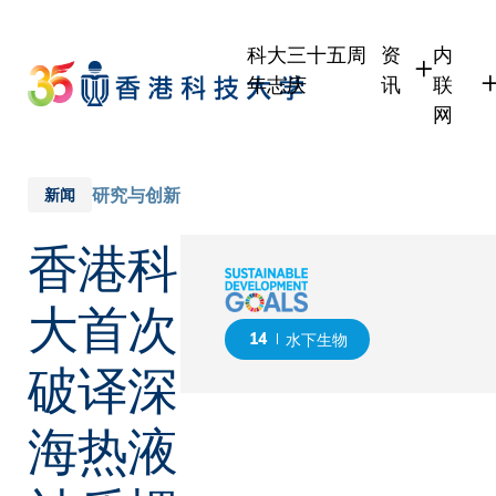
Skip
to
科大三十五周
资
内
main
年志庆
讯
联
content
网
学生
学生
职员
职员
研究与创新
新闻
校友
校友
香港科
传媒
公众
大首次
14
水下生物
破译深
海热液